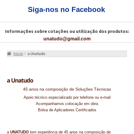
CARRINHO
Siga-nos no Facebook
CART
Informações sobre cotações ou utilização dos produtos:
COLAGEM DE PISOS DE MADEIRA
unatudo@gmail.com
COLAGEM DE VIDROS E JANELAS
a Unatudo
Início
COMO COMPRAR!
COMO TRATAR PAVIMENTO DE MADEIRAS COM PRODUTOS DA
BONA?
a Unatudo
45 anos na composição de Soluções Técnicas
CONSTRUÇÃO CIVIL
Apoio técnico especializado por telefone ou e-mail
Acompanhamos colocação em obra
BUCHA QUÍMICA
Bolsa de Aplicadores Certificados
CURA E SELAGEM PARA PAVIMENTOS DE BETÃO
DESCOFRANTES RETARDADORES E DESATIVANTES
a
UNATUDO
tem experiência de 45 anos na composição de