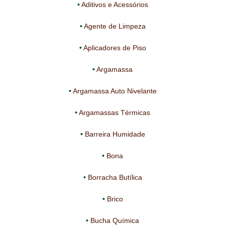
Aditivos e Acessórios
IMPERMEABILIZAÇÃO DE CAVES E FUNDAÇÕES
Agente de Limpeza
IMPERMEABILIZAÇÃO DE COBERTURAS (SISTEMA)
Aplicadores de Piso
IMPERMEABILIZAÇÃO EM PISCINAS
Argamassa
IMPERMEABILIZAÇÕES GERAIS
Argamassa Auto Nivelante
INQUÉRITO DE SATISFAÇÃO DO CLIENTE
Argamassas Térmicas
ISOLAMENTO TÉRMICO (ETICS)
Barreira Humidade
LIVRO DE RECLAMAÇÕES
Bona
LOJA
Borracha Butílica
MICROCIMENTO
Brico
MINHA CONTA
Bucha Química