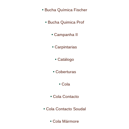
NEWSLETTER
Bucha Química Fischer
PINTURA PAVIMENTOS DE CIMENTO
Bucha Quimica Prof
PISOS DESPORTIVOS
Campanha II
POLÍTICA DE PRIVACIDADE
Carpintarias
PRODUTOS DAS MARCAS
Catálogo
PRODUTOS E SOLUÇÕES TÉCNICAS PARA PROFISSIONAIS
Coberturas
PRODUTOS ECOLÓGICOS CERTIFICADOS
Cola
PRODUTOS PARA A INDÚSTRIA AUTOMÓVEL
Cola Contacto
PRODUTOS PARA A INDÚSTRIA NAVAL E MARÍTIMA
Cola Contacto Soudal
PROFISSIONAIS
Cola Mármore