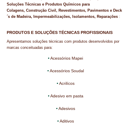
Soluções Técnicas e Produtos Químicos para
CONTACTOS
Colagens, Construção Civil, Revestimentos, Pavimentos e Deck
´s de Madeira, Impermeabilizações, Isolamentos, Reparações
:
DESTAQUES “ESTRELAS DO MERCADO”
PRODUTOS E SOLUÇÕES TÉCNICAS PROFISSIONAIS
EM MANUTENÇÃO
Apresentamos soluções técnicas com produtos desenvolvidos por
marcas conceituadas para:
EM MANUTENÇÃO PROGRAMADA
Acessórios Mapei
FACHADAS VENTILADAS (PANEL SYSTEM)
Acessórios Soudal
FINALIZAR COMPRAS
Acrilícos
HIDROFUGANTES
Adesivo em pasta
HOMEPAGE
Adesivos
IMPERMEABILIZAÇÕES
Aditivos
HIDROBLOCK