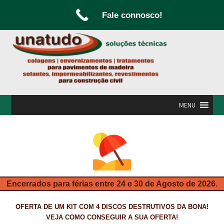
Fale connosco!
Ir
Saltar
para
para
a
o
navegação
conteúdo
MENU
INÍCIO
A UNATUDO
CAMPANHAS
Encerrados para férias entre 24 e 30 de Agosto de 2026.
CARPINTARIA E MARCENARIA
OFERTA DE UM KIT COM 4 DISCOS DESTRUTIVOS DA BONA!
FABRICO DE PORTAS E FOLHEAMENTO
VEJA COMO CONSEGUIR A SUA OFERTA!