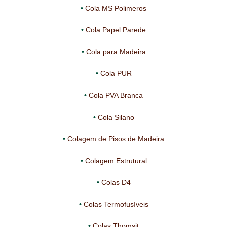
PROTEÇÃO DE FERRO
Cola MS Polimeros
RECENTES
Cola Papel Parede
REPARAÇÃO DE BETÃO COM FERRO À VISTA
Cola para Madeira
REVESTIMENTO DE TANQUES E SILOS
Cola PUR
SELANTES DE JUNTAS (HIDROEXPANSÍVEIS)
Cola PVA Branca
SISTEMA RESILIENTE PARA PAVIMENTOS
Cola Silano
SOLICITAR COTAÇÃO
Colagem de Pisos de Madeira
TERMOS E CONDIÇÕES
Colagem Estrutural
TINTA PROTEÇÃO
Colas D4
TINTAS
Colas Termofusíveis
TRATAMENTO DE MADEIRAS
Colas Thomsit