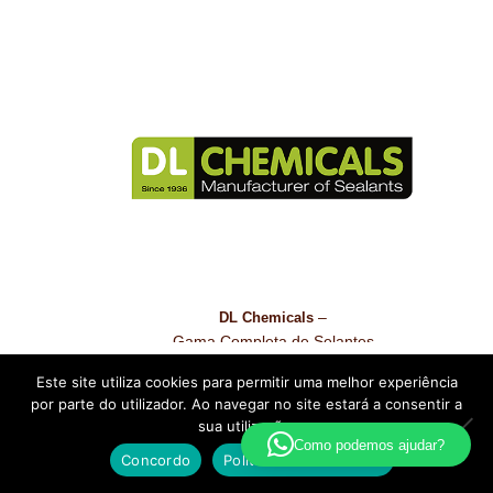
–
DL Chemicals
Gama Completa de Selantes
Este site utiliza cookies para permitir uma melhor experiência
por parte do utilizador. Ao navegar no site estará a consentir a
sua utilização.
Como podemos ajudar?
Concordo
Política de Privacidade
Pesquisa
Pesquisar