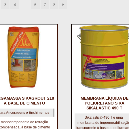
3
4
…
6
7
8
RGAMASSA SIKAGROUT 218
MEMBRANA LÍQUIDA DE
À BASE DE CIMENTO
POLIURETANO SIKA
SIKALASTIC 490 T
para Ancoragens e Enchimentos
Sikalastic®-490 T é uma
monocomponente de retração
membrana de impermeabilizaçã
compensada, à base de cimento
transparente à base de poliureta