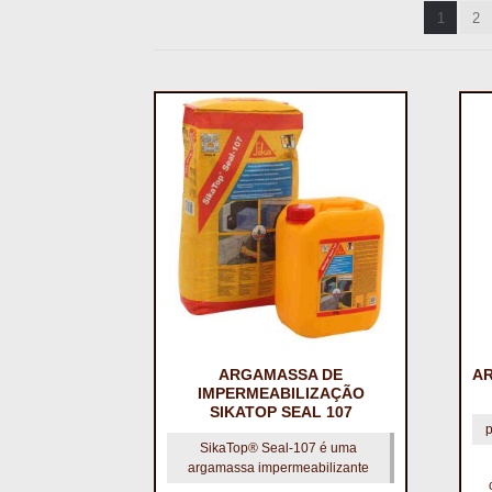
1
2
ARGAMASSA DE
A
IMPERMEABILIZAÇÃO
SIKATOP SEAL 107
SikaTop® Seal-107 é uma
argamassa impermeabilizante