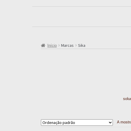
Marcas
Sika
Início
solu
A mostr