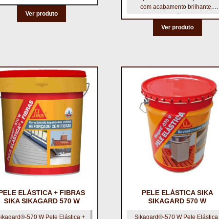
com acabamento brilhante,
Ver produto
monocomponente, que cura por
humidade.
Ver produto
PELE ELÁSTICA + FIBRAS
PELE ELÁSTICA SIKA
SIKA SIKAGARD 570 W
SIKAGARD 570 W
ikagard®-570 W Pele Elástica +
Sikagard®-570 W Pele Elástica