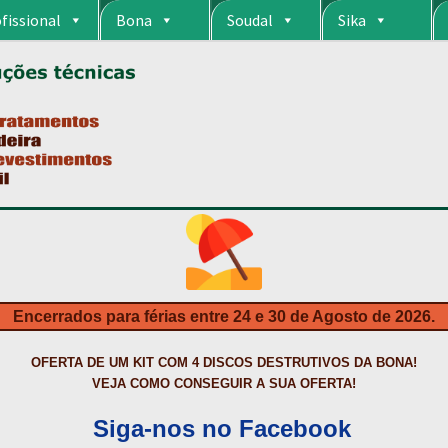
fissional
Bona
Soudal
Sika
RIA
CARRINHO
CART
COLAGEM DE PISOS DE MADEIRA
COLAGEM DE VI
S DA BONA?
CONSTRUÇÃO CIVIL
CONTACTOS
DESTAQUES “ESTRELAS
MPRAS
HIDROFUGANTES
HOMEPAGE
IMPERMEABILIZAÇÕES
INQUÉRITO
NTA
NEWSLETTER
PINTURA PAVIMENTOS DE CIMENTO
PISOS DESPOR
IS
PRODUTOS ECOLÓGICOS CERTIFICADOS
PRODUTOS PARA A INDÚS
ÇÃO DE BETÃO COM FERRO À VISTA
REVESTIMENTO DE TANQUES E 
Encerrados para férias entre 24 e 30 de Agosto de 2026.
TAÇÃO
TERMOS E CONDIÇÕES
TINTA PROTEÇÃO
TINTAS
TRATAMENTO D
OFERTA DE UM KIT COM 4 DISCOS DESTRUTIVOS DA BONA!
VEJA COMO CONSEGUIR A SUA OFERTA!
Siga-nos no Facebook