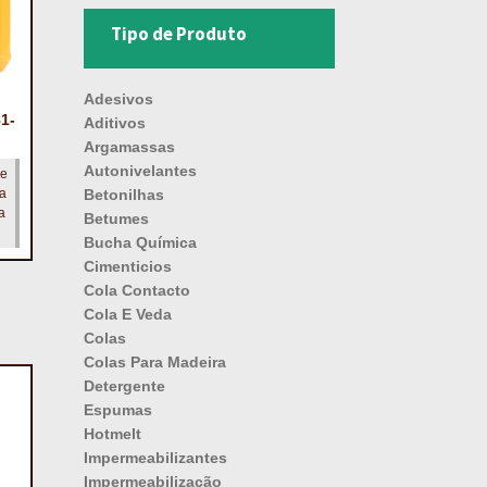
Tipo de Produto
Adesivos
1-
Aditivos
Argamassas
Autonivelantes
de
ra
Betonilhas
a
Betumes
Bucha Química
Cimenticios
Cola Contacto
Cola E Veda
Colas
Colas Para Madeira
Detergente
Espumas
Hotmelt
Impermeabilizantes
Impermeabilização