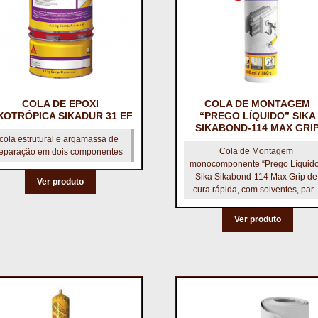
COLA DE EPOXI
COLA DE MONTAGEM
XOTRÓPICA SIKADUR 31 EF
“PREGO LÍQUIDO” SIKA
SIKABOND-114 MAX GRI
cola estrutural e argamassa de
Cola de Montagem
eparação em dois componentes
monocomponente “Prego Líquido
Sika Sikabond-114 Max Grip de
Ver produto
cura rápida, com solventes, par
uso profissional.
Ver produto