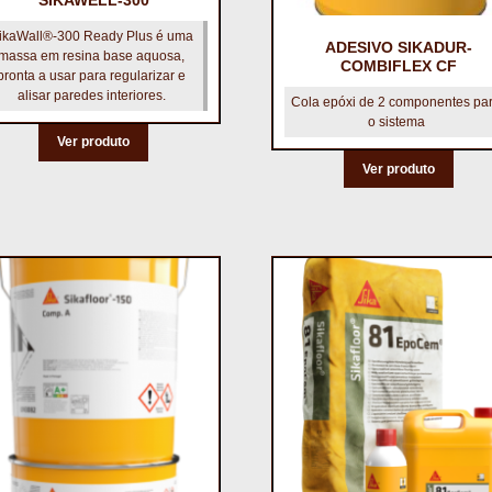
ikaWall®-300 Ready Plus é uma
ADESIVO SIKADUR-
massa em resina base aquosa,
COMBIFLEX CF
pronta a usar para regularizar e
alisar paredes interiores.
Cola epóxi de 2 componentes pa
o sistema
Ver produto
Ver produto