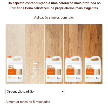
Do aspecto esbranquiçado a uma coloração mais profunda os
CONTACTOS
Primários Bona satisfazem os proprietários mais exigentes.
Aplicação simples com rolo.
DESTAQUES “ESTRELAS DO MERCADO”
EM MANUTENÇÃO
EM MANUTENÇÃO PROGRAMADA
FACHADAS VENTILADAS (PANEL SYSTEM)
FINALIZAR COMPRAS
HIDROFUGANTES
HOMEPAGE
IMPERMEABILIZAÇÕES
A mostrar todos os 5 resultados
HIDROBLOCK