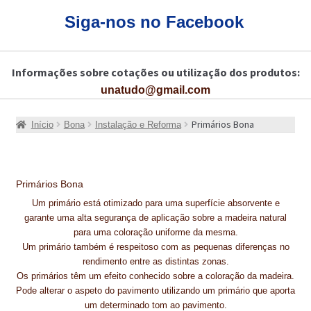
CARRINHO
Siga-nos no Facebook
CART
Informações sobre cotações ou utilização dos produtos:
COLAGEM DE PISOS DE MADEIRA
unatudo@gmail.com
COLAGEM DE VIDROS E JANELAS
Primários Bona
Início
Bona
Instalação e Reforma
COMO COMPRAR!
COMO TRATAR PAVIMENTO DE MADEIRAS COM PRODUTOS DA
BONA?
Primários Bona
Um primário está otimizado para uma superfície absorvente e
CONSTRUÇÃO CIVIL
garante uma alta segurança de aplicação sobre a madeira natural
para uma coloração uniforme da mesma.
BUCHA QUÍMICA
Um primário também é respeitoso com as pequenas diferenças no
rendimento entre as distintas zonas.
CURA E SELAGEM PARA PAVIMENTOS DE BETÃO
Os primários têm um efeito conhecido sobre a coloração da madeira.
Pode alterar o aspeto do pavimento utilizando um primário que aporta
DESCOFRANTES RETARDADORES E DESATIVANTES
um determinado tom ao pavimento.