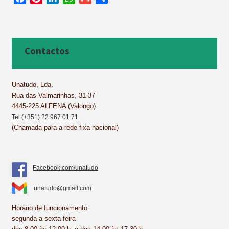
a
i
i
h
m
h
c
n
n
a
a
a
e
t
k
t
i
r
b
e
e
s
l
e
Contactos
o
r
d
A
o
e
I
p
k
s
n
p
Unatudo, Lda.
Rua das Valmarinhas, 31-37
t
4445-225 ALFENA (Valongo)
Tel (+351) 22 967 01 71
(Chamada para a rede fixa nacional)
Facebook.com/unatudo
unatudo@gmail.com
Horário de funcionamento
segunda a sexta feira