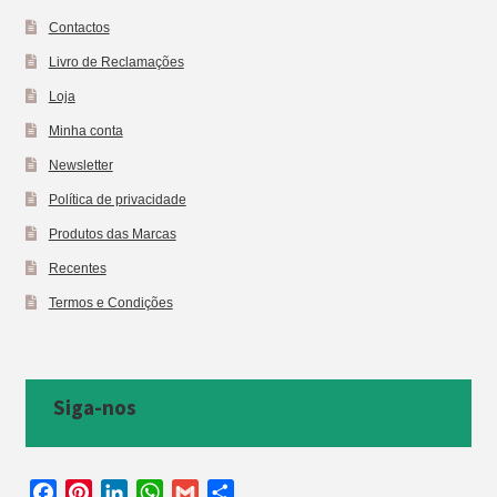
Contactos
Livro de Reclamações
Loja
Minha conta
Newsletter
Política de privacidade
Produtos das Marcas
Recentes
Termos e Condições
Siga-nos
F
P
L
W
G
S