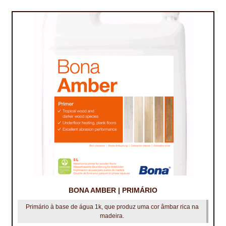
IMPERMEABILIZAÇÃO DE CAVES E FUNDAÇÕES
IMPERMEABILIZAÇÃO DE COBERTURAS (SISTEMA)
IMPERMEABILIZAÇÃO EM PISCINAS
IMPERMEABILIZAÇÕES GERAIS
INQUÉRITO DE SATISFAÇÃO DO CLIENTE
ISOLAMENTO TÉRMICO (ETICS)
LIVRO DE RECLAMAÇÕES
LOJA
MICROCIMENTO
BONA AMBER | PRIMÁRIO
Primário à base de água 1k, que produz uma cor âmbar rica na
MINHA CONTA
madeira.