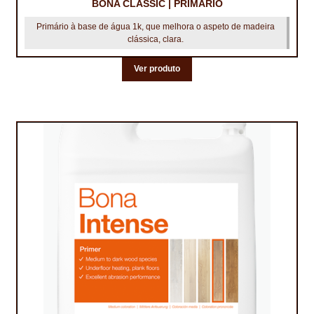
PROTEÇÃO DE FERRO
BONA CLASSIC | PRIMÁRIO
Primário à base de água 1k, que melhora o aspeto de madeira
RECENTES
clássica, clara.
REPARAÇÃO DE BETÃO COM FERRO À VISTA
Ver produto
REVESTIMENTO DE TANQUES E SILOS
SELANTES DE JUNTAS (HIDROEXPANSÍVEIS)
SISTEMA RESILIENTE PARA PAVIMENTOS
SOLICITAR COTAÇÃO
TERMOS E CONDIÇÕES
TINTA PROTEÇÃO
TINTAS
TRATAMENTO DE MADEIRAS