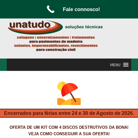
Fale connosco!
Ir
Saltar
para
para
a
o
navegação
conteúdo
MENU
INÍCIO
A UNATUDO
CAMPANHAS
Encerrados para férias entre 24 e 30 de Agosto de 2026.
CARPINTARIA E MARCENARIA
OFERTA DE UM KIT COM 4 DISCOS DESTRUTIVOS DA BONA!
FABRICO DE PORTAS E FOLHEAMENTO
VEJA COMO CONSEGUIR A SUA OFERTA!