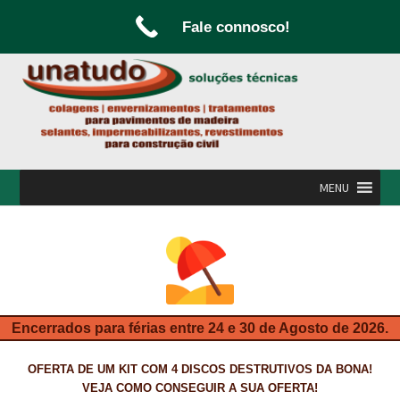
Fale connosco!
Ir
Saltar
para
para
a
o
navegação
conteúdo
MENU
INÍCIO
A UNATUDO
CAMPANHAS
Encerrados para férias entre 24 e 30 de Agosto de 2026.
CARPINTARIA E MARCENARIA
OFERTA DE UM KIT COM 4 DISCOS DESTRUTIVOS DA BONA!
FABRICO DE PORTAS E FOLHEAMENTO
VEJA COMO CONSEGUIR A SUA OFERTA!