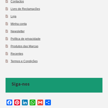
Contactos
Livro de Reclamações
Loja
Minha conta
Newsletter
Política de privacidade
Produtos das Marcas
Recentes
Termos e Condições
Siga-nos
F
P
L
W
G
S