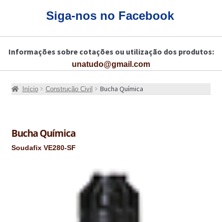
CARRINHO
Siga-nos no Facebook
CART
Informações sobre cotações ou utilização dos produtos:
COLAGEM DE PISOS DE MADEIRA
unatudo@gmail.com
COLAGEM DE VIDROS E JANELAS
Bucha Química
Início
Construção Civil
COMO COMPRAR!
COMO TRATAR PAVIMENTO DE MADEIRAS COM PRODUTOS DA
BONA?
Bucha Química
Soudafix VE280-SF
CONSTRUÇÃO CIVIL
BUCHA QUÍMICA
CURA E SELAGEM PARA PAVIMENTOS DE BETÃO
DESCOFRANTES RETARDADORES E DESATIVANTES