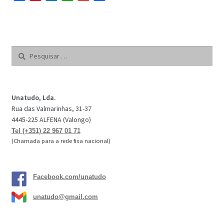
a
i
i
h
m
h
c
n
n
a
a
a
e
t
k
t
i
r
b
e
e
s
l
e
Pesquisar
o
r
d
A
por:
o
e
I
p
k
s
n
p
t
Unatudo, Lda.
Rua das Valmarinhas, 31-37
4445-225 ALFENA (Valongo)
Tel (+351) 22 967 01 71
(Chamada para a rede fixa nacional)
Facebook.com/unatudo
unatudo@gmail.com