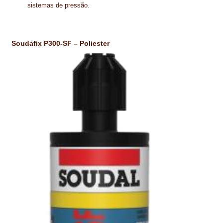
PROTEÇÃO DE FERRO
sistemas de pressão.
RECENTES
Soudafix P300-SF – Poliester
REPARAÇÃO DE BETÃO COM FERRO À VISTA
REVESTIMENTO DE TANQUES E SILOS
SELANTES DE JUNTAS (HIDROEXPANSÍVEIS)
SISTEMA RESILIENTE PARA PAVIMENTOS
SOLICITAR COTAÇÃO
TERMOS E CONDIÇÕES
TINTA PROTEÇÃO
TINTAS
TRATAMENTO DE MADEIRAS