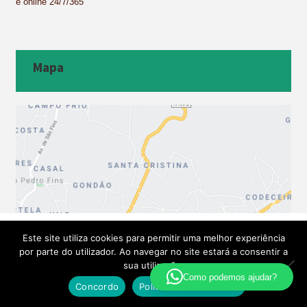
e online 24/7/365
Mapa
Este site utiliza cookies para permitir uma melhor experiência
por parte do utilizador. Ao navegar no site estará a consentir a
sua utilização.
Como podemos ajudar?
Concordo
Política de Privacidade
Pesquisa
Pesquisar