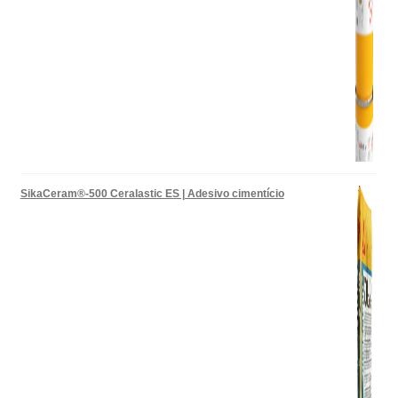
SikaCeram®-500 Ceralastic ES | Adesivo cimentício