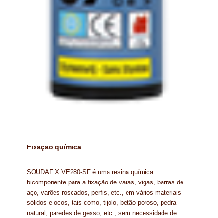
NEWSLETTER
PINTURA PAVIMENTOS DE CIMENTO
PISOS DESPORTIVOS
POLÍTICA DE PRIVACIDADE
PRODUTOS DAS MARCAS
PRODUTOS E SOLUÇÕES TÉCNICAS PARA PROFISSIONAIS
PRODUTOS ECOLÓGICOS CERTIFICADOS
Fixação química
PRODUTOS PARA A INDÚSTRIA AUTOMÓVEL
SOUDAFIX VE280-SF é uma resina química
PRODUTOS PARA A INDÚSTRIA NAVAL E MARÍTIMA
bicomponente para a fixação de varas, vigas, barras de
aço, varões roscados, perfis, etc., em vários materiais
PROFISSIONAIS
sólidos e ocos, tais como, tijolo, betão poroso, pedra
natural, paredes de gesso, etc., sem necessidade de