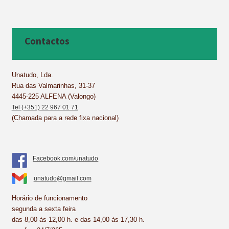
a
i
i
h
m
h
c
n
n
a
a
a
e
t
k
t
i
r
b
e
e
s
l
e
Contactos
o
r
d
A
o
e
I
p
k
s
n
p
Unatudo, Lda.
Rua das Valmarinhas, 31-37
t
4445-225 ALFENA (Valongo)
Tel (+351) 22 967 01 71
(Chamada para a rede fixa nacional)
Facebook.com/unatudo
unatudo@gmail.com
Horário de funcionamento
segunda a sexta feira
das 8,00 às 12,00 h. e das 14,00 às 17,30 h.