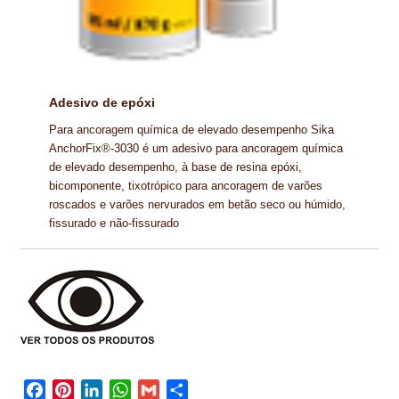
Adesivo de epóxi
Para ancoragem química de elevado desempenho Sika
AnchorFix®-3030 é um adesivo para ancoragem química
de elevado desempenho, à base de resina epóxi,
bicomponente, tixotrópico para ancoragem de varões
roscados e varões nervurados em betão seco ou húmido,
fissurado e não-fissurado
F
P
L
W
G
S