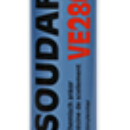
IMPERMEABILIZAÇÃO DE CAVES E FUNDAÇÕES
IMPERMEABILIZAÇÃO DE COBERTURAS (SISTEMA)
IMPERMEABILIZAÇÃO EM PISCINAS
IMPERMEABILIZAÇÕES GERAIS
INQUÉRITO DE SATISFAÇÃO DO CLIENTE
ISOLAMENTO TÉRMICO (ETICS)
LIVRO DE RECLAMAÇÕES
LOJA
MICROCIMENTO
MINHA CONTA