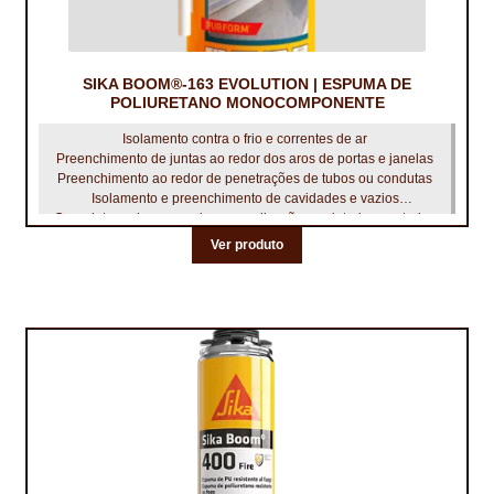
PROTEÇÃO DE FERRO
RECENTES
SIKA BOOM®-163 EVOLUTION | ESPUMA DE
REPARAÇÃO DE BETÃO COM FERRO À VISTA
POLIURETANO MONOCOMPONENTE
Isolamento contra o frio e correntes de ar
REVESTIMENTO DE TANQUES E SILOS
Preenchimento de juntas ao redor dos aros de portas e janelas
Preenchimento ao redor de penetrações de tubos ou condutas
SELANTES DE JUNTAS (HIDROEXPANSÍVEIS)
Isolamento e preenchimento de cavidades e vazios
O produto pode ser usado para aplicações no interior e exterior.
SISTEMA RESILIENTE PARA PAVIMENTOS
Ver produto
SOLICITAR COTAÇÃO
TERMOS E CONDIÇÕES
TINTA PROTEÇÃO
TINTAS
TRATAMENTO DE MADEIRAS