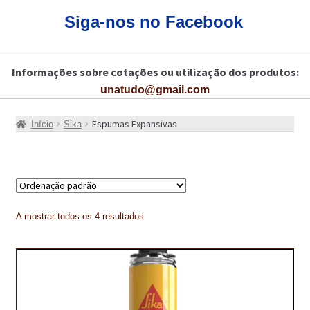
CARRINHO
Siga-nos no Facebook
CART
Informações sobre cotações ou utilização dos produtos:
COLAGEM DE PISOS DE MADEIRA
unatudo@gmail.com
COLAGEM DE VIDROS E JANELAS
Espumas Expansivas
Início
Sika
COMO COMPRAR!
COMO TRATAR PAVIMENTO DE MADEIRAS COM PRODUTOS DA
BONA?
CONSTRUÇÃO CIVIL
A mostrar todos os 4 resultados
BUCHA QUÍMICA
CURA E SELAGEM PARA PAVIMENTOS DE BETÃO
DESCOFRANTES RETARDADORES E DESATIVANTES