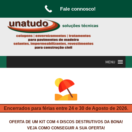
Fale connosco!
Ir
Saltar
para
para
a
o
navegação
conteúdo
MENU
INÍCIO
A UNATUDO
CAMPANHAS
Encerrados para férias entre 24 e 30 de Agosto de 2026.
CARPINTARIA E MARCENARIA
OFERTA DE UM KIT COM 4 DISCOS DESTRUTIVOS DA BONA!
FABRICO DE PORTAS E FOLHEAMENTO
VEJA COMO CONSEGUIR A SUA OFERTA!