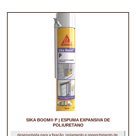
IMPERMEABILIZAÇÃO DE CAVES E FUNDAÇÕES
IMPERMEABILIZAÇÃO DE COBERTURAS (SISTEMA)
IMPERMEABILIZAÇÃO EM PISCINAS
IMPERMEABILIZAÇÕES GERAIS
INQUÉRITO DE SATISFAÇÃO DO CLIENTE
ISOLAMENTO TÉRMICO (ETICS)
LIVRO DE RECLAMAÇÕES
LOJA
MICROCIMENTO
SIKA BOOM® P | ESPUMA EXPANSIVA DE
POLIURETANO
MINHA CONTA
desenvolvida para a fixação, isolamento e preenchimento de