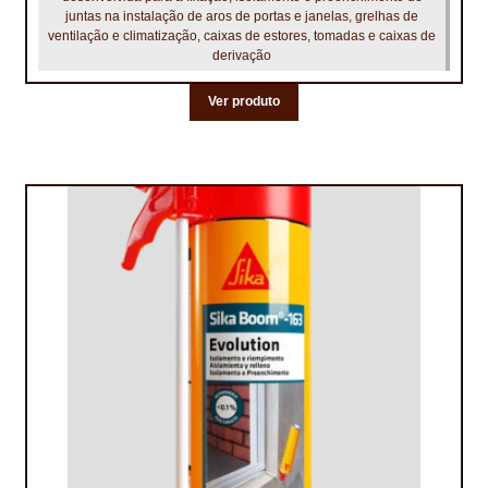
NEWSLETTER
juntas na instalação de aros de portas e janelas, grelhas de
ventilação e climatização, caixas de estores, tomadas e caixas de
derivação
PINTURA PAVIMENTOS DE CIMENTO
Ver produto
PISOS DESPORTIVOS
POLÍTICA DE PRIVACIDADE
PRODUTOS DAS MARCAS
PRODUTOS E SOLUÇÕES TÉCNICAS PARA PROFISSIONAIS
PRODUTOS ECOLÓGICOS CERTIFICADOS
PRODUTOS PARA A INDÚSTRIA AUTOMÓVEL
PRODUTOS PARA A INDÚSTRIA NAVAL E MARÍTIMA
PROFISSIONAIS