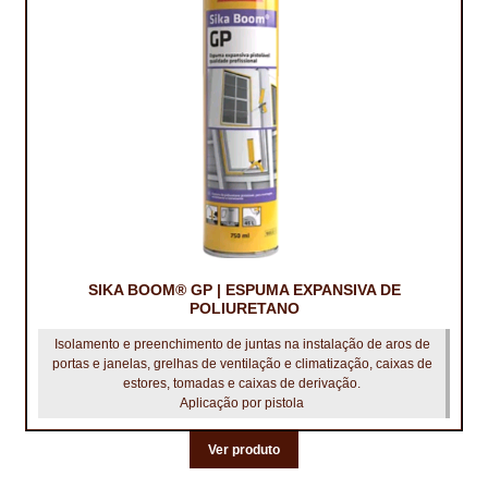
CONTACTOS
DESTAQUES “ESTRELAS DO MERCADO”
EM MANUTENÇÃO
EM MANUTENÇÃO PROGRAMADA
FACHADAS VENTILADAS (PANEL SYSTEM)
FINALIZAR COMPRAS
SIKA BOOM® GP | ESPUMA EXPANSIVA DE
POLIURETANO
HIDROFUGANTES
Isolamento e preenchimento de juntas na instalação de aros de
portas e janelas, grelhas de ventilação e climatização, caixas de
HOMEPAGE
estores, tomadas e caixas de derivação.
Aplicação por pistola
IMPERMEABILIZAÇÕES
Ver produto
HIDROBLOCK