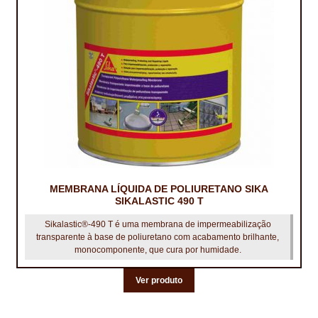
CONTACTOS
DESTAQUES “ESTRELAS DO MERCADO”
EM MANUTENÇÃO
EM MANUTENÇÃO PROGRAMADA
FACHADAS VENTILADAS (PANEL SYSTEM)
FINALIZAR COMPRAS
MEMBRANA LÍQUIDA DE POLIURETANO SIKA
SIKALASTIC 490 T
HIDROFUGANTES
Sikalastic®-490 T é uma membrana de impermeabilização
transparente à base de poliuretano com acabamento brilhante,
HOMEPAGE
monocomponente, que cura por humidade.
IMPERMEABILIZAÇÕES
Ver produto
HIDROBLOCK