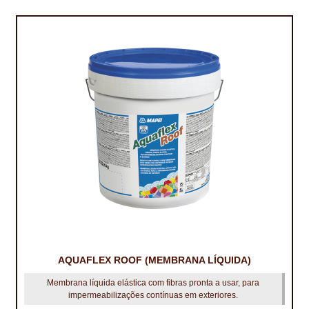
IMPERMEABILIZAÇÃO DE CAVES E FUNDAÇÕES
IMPERMEABILIZAÇÃO DE COBERTURAS (SISTEMA)
IMPERMEABILIZAÇÃO EM PISCINAS
IMPERMEABILIZAÇÕES GERAIS
INQUÉRITO DE SATISFAÇÃO DO CLIENTE
ISOLAMENTO TÉRMICO (ETICS)
LIVRO DE RECLAMAÇÕES
LOJA
MICROCIMENTO
AQUAFLEX ROOF (MEMBRANA LÍQUIDA)
Membrana líquida elástica com fibras pronta a usar, para
MINHA CONTA
impermeabilizações contínuas em exteriores.