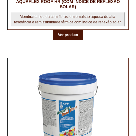
PROTEÇÃO DE FERRO
AQUAFLEX ROOF HR (COM ÍNDICE DE REFLEXÃO
SOLAR)
RECENTES
Membrana líquida com fibras, em emulsão aquosa de alta
refletância e remissibilidade térmica com índice de reflexão solar
REPARAÇÃO DE BETÃO COM FERRO À VISTA
Ver produto
REVESTIMENTO DE TANQUES E SILOS
SELANTES DE JUNTAS (HIDROEXPANSÍVEIS)
SISTEMA RESILIENTE PARA PAVIMENTOS
SOLICITAR COTAÇÃO
TERMOS E CONDIÇÕES
TINTA PROTEÇÃO
TINTAS
TRATAMENTO DE MADEIRAS