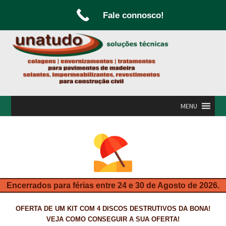
Fale connosco!
Ir
Saltar
para
para
a
o
navegação
conteúdo
MENU
INÍCIO
A UNATUDO
CAMPANHAS
Encerrados para férias entre 24 e 30 de Agosto de 2026.
CARPINTARIA E MARCENARIA
OFERTA DE UM KIT COM 4 DISCOS DESTRUTIVOS DA BONA!
FABRICO DE PORTAS E FOLHEAMENTO
VEJA COMO CONSEGUIR A SUA OFERTA!