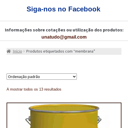
CARRINHO
Siga-nos no Facebook
CART
Informações sobre cotações ou utilização dos produtos:
COLAGEM DE PISOS DE MADEIRA
unatudo@gmail.com
COLAGEM DE VIDROS E JANELAS
Produtos etiquetados com “membrana”
Início
COMO COMPRAR!
COMO TRATAR PAVIMENTO DE MADEIRAS COM PRODUTOS DA
BONA?
CONSTRUÇÃO CIVIL
A mostrar todos os 13 resultados
BUCHA QUÍMICA
CURA E SELAGEM PARA PAVIMENTOS DE BETÃO
DESCOFRANTES RETARDADORES E DESATIVANTES