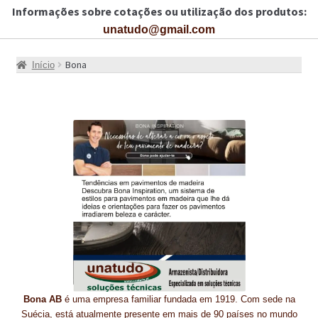
Informações sobre cotações ou utilização dos produtos:
CARRINHO
unatudo@gmail.com
CART
Bona
Início
COLAGEM DE PISOS DE MADEIRA
COLAGEM DE VIDROS E JANELAS
COMO COMPRAR!
COMO TRATAR PAVIMENTO DE MADEIRAS COM PRODUTOS DA
BONA?
CONSTRUÇÃO CIVIL
BUCHA QUÍMICA
CURA E SELAGEM PARA PAVIMENTOS DE BETÃO
Bona AB
é uma empresa familiar fundada em 1919. Com sede na
DESCOFRANTES RETARDADORES E DESATIVANTES
Suécia, está atualmente presente em mais de 90 países no mundo