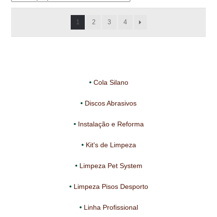
NEWSLETTER
A mostrar 1–18 de 72 resultados
1
2
3
4
PINTURA PAVIMENTOS DE CIMENTO
PISOS DESPORTIVOS
POLÍTICA DE PRIVACIDADE
Cola Silano
PRODUTOS DAS MARCAS
Discos Abrasivos
PRODUTOS E SOLUÇÕES TÉCNICAS PARA PROFISSIONAIS
Instalação e Reforma
PRODUTOS ECOLÓGICOS CERTIFICADOS
Kit's de Limpeza
PRODUTOS PARA A INDÚSTRIA AUTOMÓVEL
Limpeza Pet System
PRODUTOS PARA A INDÚSTRIA NAVAL E MARÍTIMA
Limpeza Pisos Desporto
PROFISSIONAIS
Linha Profissional