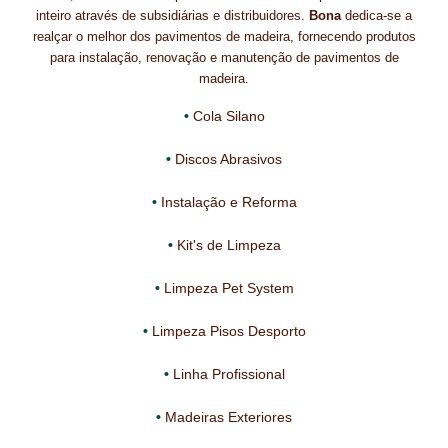
inteiro através de subsidiárias e distribuidores.
Bona
dedica-se a
CONTACTOS
realçar o melhor dos pavimentos de madeira, fornecendo produtos
para instalação, renovação e manutenção de pavimentos de
DESTAQUES “ESTRELAS DO MERCADO”
madeira.
Cola Silano
EM MANUTENÇÃO
Discos Abrasivos
EM MANUTENÇÃO PROGRAMADA
Instalação e Reforma
FACHADAS VENTILADAS (PANEL SYSTEM)
Kit's de Limpeza
FINALIZAR COMPRAS
Limpeza Pet System
HIDROFUGANTES
Limpeza Pisos Desporto
HOMEPAGE
Linha Profissional
IMPERMEABILIZAÇÕES
Madeiras Exteriores
HIDROBLOCK