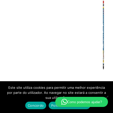
Este site utiliza cookies para permitir uma melhor experiência
Removedor de Papel de Parede
por parte do utilizador. Ao navegar no site estará a consentir a
sua utilização.
Como podemos ajudar?
Concordo
Política de Privacidade
Pesquisa
Pesquisar