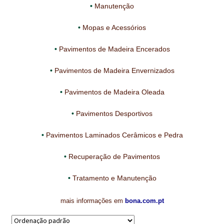
Manutenção
IMPERMEABILIZAÇÃO DE CAVES E FUNDAÇÕES
Mopas e Acessórios
IMPERMEABILIZAÇÃO DE COBERTURAS (SISTEMA)
Pavimentos de Madeira Encerados
IMPERMEABILIZAÇÃO EM PISCINAS
Pavimentos de Madeira Envernizados
IMPERMEABILIZAÇÕES GERAIS
Pavimentos de Madeira Oleada
INQUÉRITO DE SATISFAÇÃO DO CLIENTE
Pavimentos Desportivos
ISOLAMENTO TÉRMICO (ETICS)
Pavimentos Laminados Cerâmicos e Pedra
LIVRO DE RECLAMAÇÕES
Recuperação de Pavimentos
LOJA
Tratamento e Manutenção
MICROCIMENTO
mais informações em
bona.com.pt
MINHA CONTA