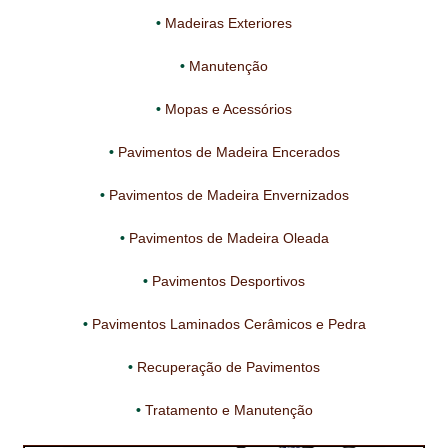
PROTEÇÃO DE FERRO
Madeiras Exteriores
RECENTES
Manutenção
REPARAÇÃO DE BETÃO COM FERRO À VISTA
Mopas e Acessórios
REVESTIMENTO DE TANQUES E SILOS
Pavimentos de Madeira Encerados
SELANTES DE JUNTAS (HIDROEXPANSÍVEIS)
Pavimentos de Madeira Envernizados
SISTEMA RESILIENTE PARA PAVIMENTOS
Pavimentos de Madeira Oleada
SOLICITAR COTAÇÃO
Pavimentos Desportivos
TERMOS E CONDIÇÕES
Pavimentos Laminados Cerâmicos e Pedra
TINTA PROTEÇÃO
Recuperação de Pavimentos
TINTAS
Tratamento e Manutenção
TRATAMENTO DE MADEIRAS