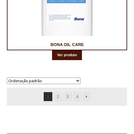
BONA OIL CARE
Ver produto
A mostrar 1–18 de 72 resultados
1
2
3
4