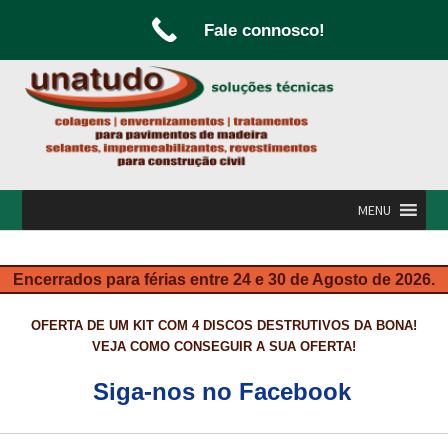
Fale connosco!
Ir
Saltar
para
para
a
o
navegação
conteúdo
MENU
INÍCIO
Encerrados para férias entre 24 e 30 de Agosto de 2026.
A UNATUDO
OFERTA DE UM KIT COM 4 DISCOS DESTRUTIVOS DA BONA!
CAMPANHAS
VEJA COMO CONSEGUIR A SUA OFERTA!
CARPINTARIA E MARCENARIA
Siga-nos no Facebook
FABRICO DE PORTAS E FOLHEAMENTO