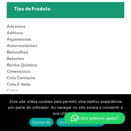
Tipo de Produto
Adesivos
Aditivos
Argamassas
Autonivelantes
Betonilhas
Betumes
Bucha Química
Cimenticios
Cola Contacto
Cola E Veda
Colas
Colas Para Madeira
Este site utiliza cookies para permitir uma melhor experiência
Detergente
por parte do utilizador. Ao navegar no site estará a consentir a
Espumas
sua utilização.
Hotmelt
Como podemos ajudar?
Concordo
Política de Privacidade
Impermeabilizantes
Pesquisa
Pesquisar
Impermeabilização