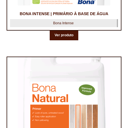
PROTEÇÃO DE FERRO
RECENTES
BONA INTENSE | PRIMÁRIO À BASE DE ÁGUA
Bona Intense
REPARAÇÃO DE BETÃO COM FERRO À VISTA
Ver produto
REVESTIMENTO DE TANQUES E SILOS
SELANTES DE JUNTAS (HIDROEXPANSÍVEIS)
SISTEMA RESILIENTE PARA PAVIMENTOS
SOLICITAR COTAÇÃO
TERMOS E CONDIÇÕES
TINTA PROTEÇÃO
TINTAS
TRATAMENTO DE MADEIRAS