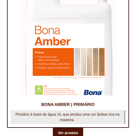
CONTACTOS
DESTAQUES “ESTRELAS DO MERCADO”
EM MANUTENÇÃO
EM MANUTENÇÃO PROGRAMADA
FACHADAS VENTILADAS (PANEL SYSTEM)
FINALIZAR COMPRAS
HIDROFUGANTES
HOMEPAGE
BONA AMBER | PRIMÁRIO
Primário à base de água 1k, que produz uma cor âmbar rica na
IMPERMEABILIZAÇÕES
madeira.
HIDROBLOCK
Ver produto