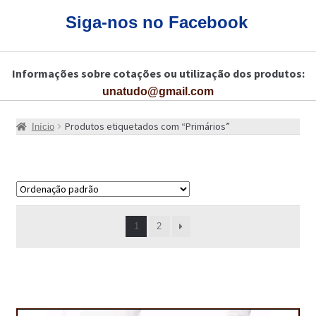
CARRINHO
Siga-nos no Facebook
CART
Informações sobre cotações ou utilização dos produtos:
COLAGEM DE PISOS DE MADEIRA
unatudo@gmail.com
COLAGEM DE VIDROS E JANELAS
Produtos etiquetados com “Primários”
Início
COMO COMPRAR!
COMO TRATAR PAVIMENTO DE MADEIRAS COM PRODUTOS DA
BONA?
CONSTRUÇÃO CIVIL
A mostrar 1–18 de 23 resultados
1
2
BUCHA QUÍMICA
CURA E SELAGEM PARA PAVIMENTOS DE BETÃO
DESCOFRANTES RETARDADORES E DESATIVANTES