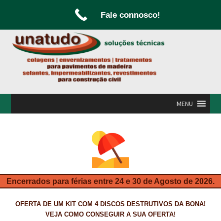
Fale connosco!
Ir
Saltar
para
para
a
o
navegação
conteúdo
MENU
INÍCIO
A UNATUDO
CAMPANHAS
Encerrados para férias entre 24 e 30 de Agosto de 2026.
CARPINTARIA E MARCENARIA
OFERTA DE UM KIT COM 4 DISCOS DESTRUTIVOS DA BONA!
FABRICO DE PORTAS E FOLHEAMENTO
VEJA COMO CONSEGUIR A SUA OFERTA!