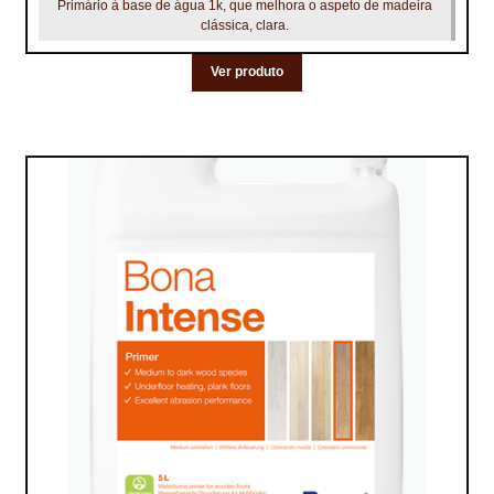
Primário à base de água 1k, que melhora o aspeto de madeira
NEWSLETTER
clássica, clara.
PINTURA PAVIMENTOS DE CIMENTO
Ver produto
PISOS DESPORTIVOS
POLÍTICA DE PRIVACIDADE
PRODUTOS DAS MARCAS
PRODUTOS E SOLUÇÕES TÉCNICAS PARA PROFISSIONAIS
PRODUTOS ECOLÓGICOS CERTIFICADOS
PRODUTOS PARA A INDÚSTRIA AUTOMÓVEL
PRODUTOS PARA A INDÚSTRIA NAVAL E MARÍTIMA
PROFISSIONAIS