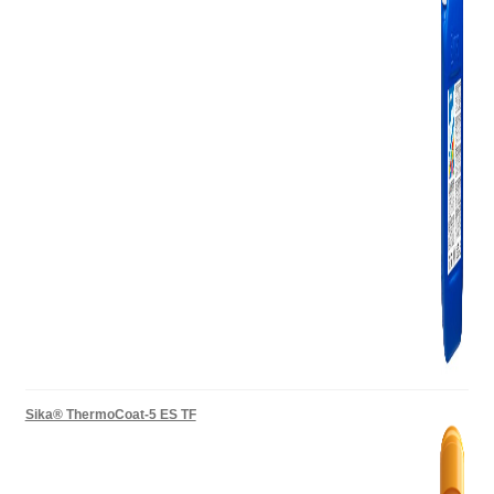
Sika® ThermoCoat-5 ES TF