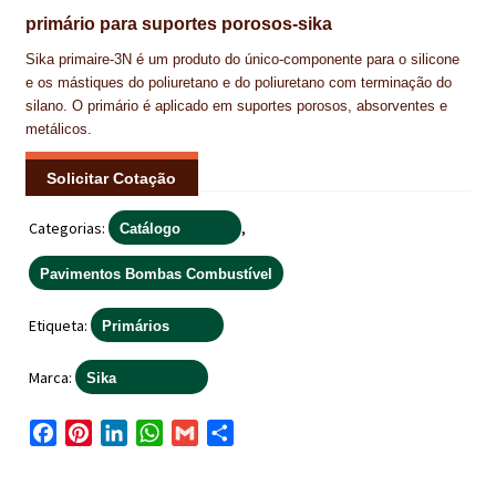
primário para suportes porosos-sika
IMPERMEABILIZAÇÃO DE CAVES E FUNDAÇÕES
Sika primaire-3N é um produto do único-componente para o silicone
IMPERMEABILIZAÇÃO DE COBERTURAS (SISTEMA)
e os mástiques do poliuretano e do poliuretano com terminação do
silano. O primário é aplicado em suportes porosos, absorventes e
IMPERMEABILIZAÇÃO EM PISCINAS
metálicos.
IMPERMEABILIZAÇÕES GERAIS
Solicitar Cotação
INQUÉRITO DE SATISFAÇÃO DO CLIENTE
Categorias:
,
Catálogo
ISOLAMENTO TÉRMICO (ETICS)
Pavimentos Bombas Combustível
LIVRO DE RECLAMAÇÕES
Etiqueta:
Primários
LOJA
Marca:
Sika
MICROCIMENTO
F
P
L
W
G
S
a
i
i
h
m
h
MINHA CONTA
c
n
n
a
a
a