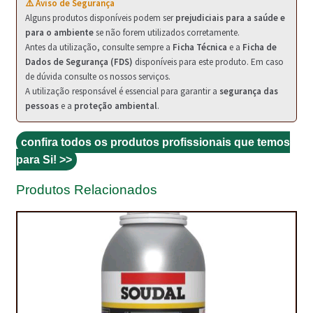
PROTEÇÃO DE FERRO
⚠️ Aviso de Segurança
Alguns produtos disponíveis podem ser
prejudiciais para a saúde e
RECENTES
para o ambiente
se não forem utilizados corretamente.
Antes da utilização, consulte sempre a
Ficha Técnica
e a
Ficha de
Dados de Segurança (FDS)
disponíveis para este produto. Em caso
REPARAÇÃO DE BETÃO COM FERRO À VISTA
de dúvida consulte os nossos serviços.
A utilização responsável é essencial para garantir a
segurança das
REVESTIMENTO DE TANQUES E SILOS
pessoas
e a
proteção ambiental
.
SELANTES DE JUNTAS (HIDROEXPANSÍVEIS)
confira todos os produtos profissionais que temos
SISTEMA RESILIENTE PARA PAVIMENTOS
para Si! >>
SOLICITAR COTAÇÃO
Produtos Relacionados
TERMOS E CONDIÇÕES
TINTA PROTEÇÃO
TINTAS
TRATAMENTO DE MADEIRAS