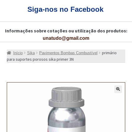
CARRINHO
Siga-nos no Facebook
CART
Informações sobre cotações ou utilização dos produtos:
COLAGEM DE PISOS DE MADEIRA
unatudo@gmail.com
COLAGEM DE VIDROS E JANELAS
primário
Início
Sika
Pavimentos Bombas Combustível
COMO COMPRAR!
para suportes porosos sika primer 3N
COMO TRATAR PAVIMENTO DE MADEIRAS COM PRODUTOS DA
BONA?
CONSTRUÇÃO CIVIL
🔍
BUCHA QUÍMICA
CURA E SELAGEM PARA PAVIMENTOS DE BETÃO
DESCOFRANTES RETARDADORES E DESATIVANTES