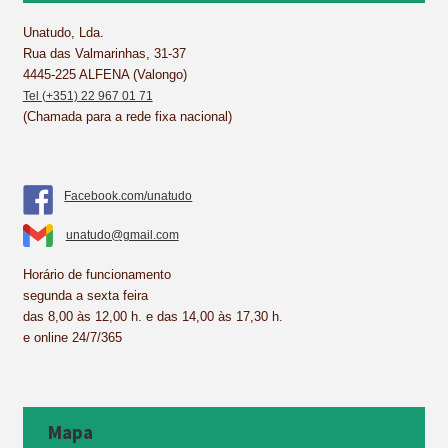
o
e
I
p
k
s
n
p
Unatudo, Lda.
Rua das Valmarinhas, 31-37
t
4445-225 ALFENA (Valongo)
Tel (+351) 22 967 01 71
(Chamada para a rede fixa nacional)
Facebook.com/unatudo
unatudo@gmail.com
Horário de funcionamento
segunda a sexta feira
das 8,00 às 12,00 h. e das 14,00 às 17,30 h.
e online 24/7/365
Mapa