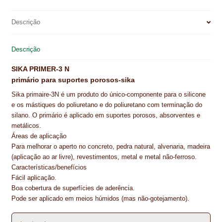
NEWSLETTER
e
t
k
t
i
r
b
e
e
s
l
e
Descrição
PINTURA PAVIMENTOS DE CIMENTO
o
r
d
A
o
e
I
p
Descrição
PISOS DESPORTIVOS
k
s
n
p
t
SIKA PRIMER-3 N
POLÍTICA DE PRIVACIDADE
primário para suportes porosos-sika
PRODUTOS DAS MARCAS
Sika primaire-3N é um produto do único-componente para o silicone
e os mástiques do poliuretano e do poliuretano com terminação do
PRODUTOS E SOLUÇÕES TÉCNICAS PARA PROFISSIONAIS
silano. O primário é aplicado em suportes porosos, absorventes e
metálicos.
Áreas de aplicação
PRODUTOS ECOLÓGICOS CERTIFICADOS
Para melhorar o aperto no concreto, pedra natural, alvenaria, madeira
(aplicação ao ar livre), revestimentos, metal e metal não-ferroso.
PRODUTOS PARA A INDÚSTRIA AUTOMÓVEL
Características/benefícios
Fácil aplicação.
PRODUTOS PARA A INDÚSTRIA NAVAL E MARÍTIMA
Boa cobertura de superfícies de aderência.
Pode ser aplicado em meios húmidos (mas não-gotejamento).
PROFISSIONAIS