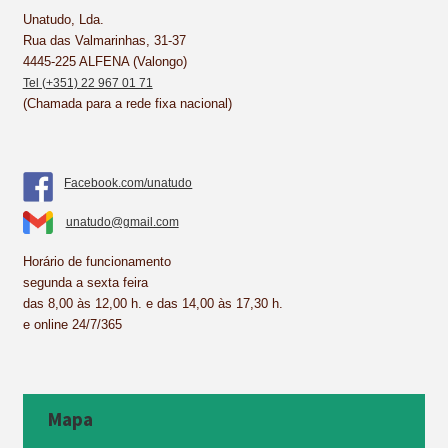
k
s
n
p
Unatudo, Lda.
Rua das Valmarinhas, 31-37
t
4445-225 ALFENA (Valongo)
Tel (+351) 22 967 01 71
(Chamada para a rede fixa nacional)
Facebook.com/unatudo
unatudo@gmail.com
Horário de funcionamento
segunda a sexta feira
das 8,00 às 12,00 h. e das 14,00 às 17,30 h.
e online 24/7/365
Mapa