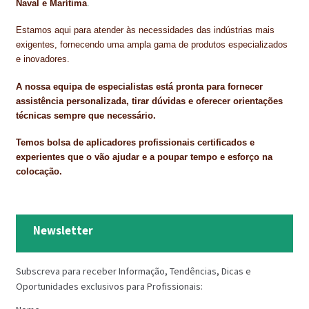
PROTEÇÃO DE FERRO
Naval e Marítima
.
Estamos aqui para atender às necessidades das indústrias mais
RECENTES
exigentes, fornecendo uma ampla gama de produtos especializados
e inovadores.
REPARAÇÃO DE BETÃO COM FERRO À VISTA
A nossa equipa de especialistas está pronta para fornecer
REVESTIMENTO DE TANQUES E SILOS
assistência personalizada, tirar dúvidas e oferecer orientações
técnicas sempre que necessário.
SELANTES DE JUNTAS (HIDROEXPANSÍVEIS)
Temos bolsa de aplicadores profissionais certificados e
SISTEMA RESILIENTE PARA PAVIMENTOS
experientes que o vão ajudar e a poupar tempo e esforço na
colocação.
SOLICITAR COTAÇÃO
TERMOS E CONDIÇÕES
Newsletter
TINTA PROTEÇÃO
Subscreva para receber Informação, Tendências, Dicas e
TINTAS
Oportunidades exclusivos para Profissionais:
TRATAMENTO DE MADEIRAS