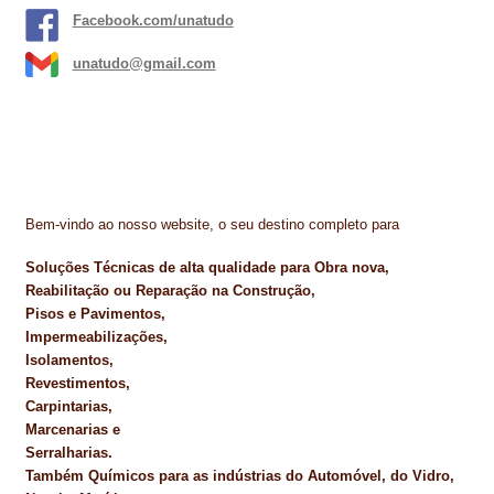
NEWSLETTER
Facebook.com/unatudo
PINTURA PAVIMENTOS DE CIMENTO
unatudo@gmail.com
PISOS DESPORTIVOS
POLÍTICA DE PRIVACIDADE
PRODUTOS DAS MARCAS
Bem-vindo ao nosso website, o seu destino completo para
PRODUTOS E SOLUÇÕES TÉCNICAS PARA PROFISSIONAIS
Soluções Técnicas de alta qualidade para Obra nova,
Reabilitação ou Reparação na Construção,
PRODUTOS ECOLÓGICOS CERTIFICADOS
Pisos e Pavimentos,
Impermeabilizações,
PRODUTOS PARA A INDÚSTRIA AUTOMÓVEL
Isolamentos,
Revestimentos,
PRODUTOS PARA A INDÚSTRIA NAVAL E MARÍTIMA
Carpintarias,
Marcenarias e
PROFISSIONAIS
Serralharias.
Também Químicos para as indústrias do Automóvel, do Vidro,