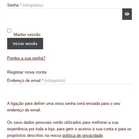
Obrigatório
Senha
*
CONTACTOS
DESTAQUES “ESTRELAS DO MERCADO”
Manter sessão
EM MANUTENÇÃO
Iniciar sessão
EM MANUTENÇÃO PROGRAMADA
Perdeu a sua senha?
FACHADAS VENTILADAS (PANEL SYSTEM)
Registar nova conta
FINALIZAR COMPRAS
Obrigatório
Endereço de email
*
HIDROFUGANTES
A ligação para definir uma nova senha será enviada para o seu
HOMEPAGE
endereço de email.
IMPERMEABILIZAÇÕES
Os seus dados pessoais serão utilizados para melhorar a sua
experiência por toda a loja, para gerir o acesso à sua conta e para os
HIDROBLOCK
propósitos descritos na nossa
política de privacidade
.