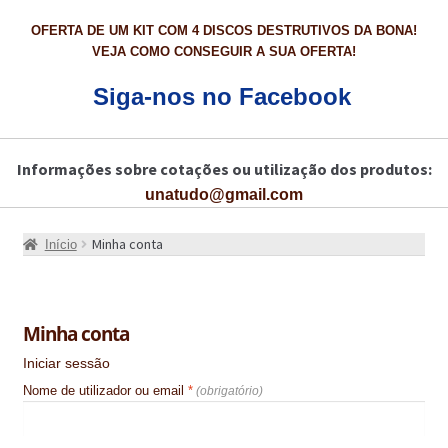
CARRINHO
OFERTA DE UM KIT COM 4 DISCOS DESTRUTIVOS DA BONA!
VEJA COMO CONSEGUIR A SUA OFERTA!
CART
Siga-nos no Facebook
COLAGEM DE PISOS DE MADEIRA
COLAGEM DE VIDROS E JANELAS
Informações sobre cotações ou utilização dos produtos:
unatudo@gmail.com
COMO COMPRAR!
COMO TRATAR PAVIMENTO DE MADEIRAS COM PRODUTOS DA
Minha conta
Início
BONA?
CONSTRUÇÃO CIVIL
Minha conta
BUCHA QUÍMICA
Iniciar sessão
Obrigatório
Nome de utilizador ou email
*
CURA E SELAGEM PARA PAVIMENTOS DE BETÃO
DESCOFRANTES RETARDADORES E DESATIVANTES