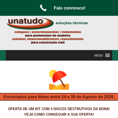
Fale connosco!
Ir
Saltar
para
para
a
o
navegação
conteúdo
MENU
INÍCIO
A UNATUDO
CAMPANHAS
Encerrados para férias entre 24 e 30 de Agosto de 2026.
CARPINTARIA E MARCENARIA
OFERTA DE UM KIT COM 4 DISCOS DESTRUTIVOS DA BONA!
FABRICO DE PORTAS E FOLHEAMENTO
VEJA COMO CONSEGUIR A SUA OFERTA!