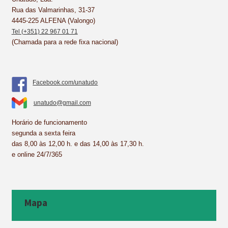
Rua das Valmarinhas, 31-37
t
4445-225 ALFENA (Valongo)
Tel (+351) 22 967 01 71
(Chamada para a rede fixa nacional)
Facebook.com/unatudo
unatudo@gmail.com
Horário de funcionamento
segunda a sexta feira
das 8,00 às 12,00 h. e das 14,00 às 17,30 h.
e online 24/7/365
Mapa