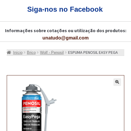
CARRINHO
Siga-nos no Facebook
CART
Informações sobre cotações ou utilização dos produtos:
COLAGEM DE PISOS DE MADEIRA
unatudo@gmail.com
COLAGEM DE VIDROS E JANELAS
ESPUMA PENOSIL EASY PEGA
Início
Brico
Wolf - Penosil
COMO COMPRAR!
COMO TRATAR PAVIMENTO DE MADEIRAS COM PRODUTOS DA
BONA?
🔍
CONSTRUÇÃO CIVIL
BUCHA QUÍMICA
CURA E SELAGEM PARA PAVIMENTOS DE BETÃO
DESCOFRANTES RETARDADORES E DESATIVANTES