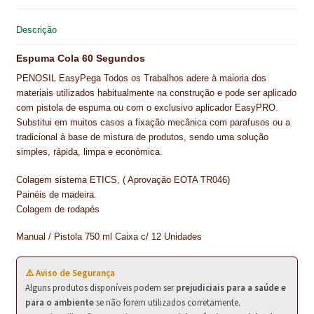
k
s
n
p
NEWSLETTER
t
Descrição
PINTURA PAVIMENTOS DE CIMENTO
Espuma Cola 60 Segundos
PISOS DESPORTIVOS
PENOSIL EasyPega Todos os Trabalhos adere à maioria dos
materiais utilizados habitualmente na construção e pode ser aplicado
POLÍTICA DE PRIVACIDADE
com pistola de espuma ou com o exclusivo aplicador EasyPRO.
Substitui em muitos casos a fixação mecânica com parafusos ou a
PRODUTOS DAS MARCAS
tradicional à base de mistura de produtos, sendo uma solução
simples, rápida, limpa e económica.
PRODUTOS E SOLUÇÕES TÉCNICAS PARA PROFISSIONAIS
Colagem sistema ETICS, ( Aprovação EOTA TR046)
PRODUTOS ECOLÓGICOS CERTIFICADOS
Painéis de madeira.
Colagem de rodapés
PRODUTOS PARA A INDÚSTRIA AUTOMÓVEL
Manual / Pistola 750 ml Caixa c/ 12 Unidades
PRODUTOS PARA A INDÚSTRIA NAVAL E MARÍTIMA
⚠️ Aviso de Segurança
PROFISSIONAIS
Alguns produtos disponíveis podem ser
prejudiciais para a saúde e
para o ambiente
se não forem utilizados corretamente.