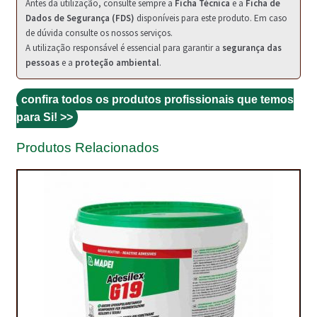
PROTEÇÃO DE FERRO
Antes da utilização, consulte sempre a
Ficha Técnica
e a
Ficha de
Dados de Segurança (FDS)
disponíveis para este produto. Em caso
RECENTES
de dúvida consulte os nossos serviços.
A utilização responsável é essencial para garantir a
segurança das
pessoas
e a
proteção ambiental
.
REPARAÇÃO DE BETÃO COM FERRO À VISTA
REVESTIMENTO DE TANQUES E SILOS
confira todos os produtos profissionais que temos
para Si! >>
SELANTES DE JUNTAS (HIDROEXPANSÍVEIS)
Produtos Relacionados
SISTEMA RESILIENTE PARA PAVIMENTOS
SOLICITAR COTAÇÃO
TERMOS E CONDIÇÕES
TINTA PROTEÇÃO
TINTAS
TRATAMENTO DE MADEIRAS