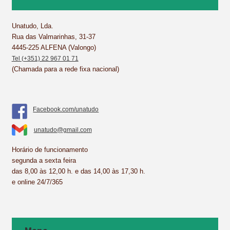
o
r
d
A
o
e
I
p
k
s
n
p
Unatudo, Lda.
Rua das Valmarinhas, 31-37
t
4445-225 ALFENA (Valongo)
Tel (+351) 22 967 01 71
(Chamada para a rede fixa nacional)
Facebook.com/unatudo
unatudo@gmail.com
Horário de funcionamento
segunda a sexta feira
das 8,00 às 12,00 h. e das 14,00 às 17,30 h.
e online 24/7/365