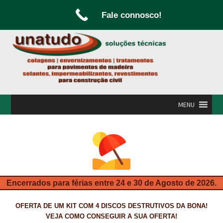
Fale connosco!
Ir
Saltar
para
para
a
o
navegação
conteúdo
MENU
INÍCIO
A UNATUDO
CAMPANHAS
Encerrados para férias entre 24 e 30 de Agosto de 2026.
CARPINTARIA E MARCENARIA
OFERTA DE UM KIT COM 4 DISCOS DESTRUTIVOS DA BONA!
FABRICO DE PORTAS E FOLHEAMENTO
VEJA COMO CONSEGUIR A SUA OFERTA!