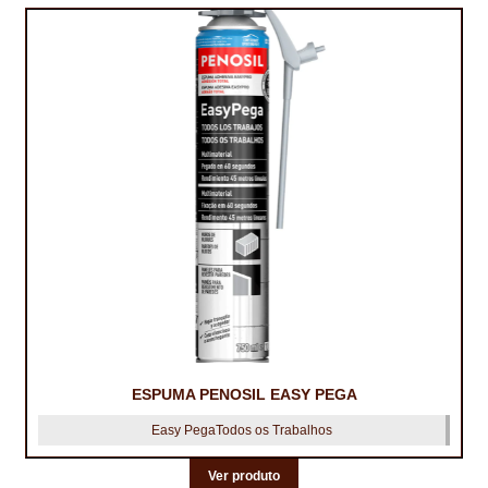
IMPERMEABILIZAÇÃO DE CAVES E FUNDAÇÕES
IMPERMEABILIZAÇÃO DE COBERTURAS (SISTEMA)
IMPERMEABILIZAÇÃO EM PISCINAS
IMPERMEABILIZAÇÕES GERAIS
INQUÉRITO DE SATISFAÇÃO DO CLIENTE
ISOLAMENTO TÉRMICO (ETICS)
LIVRO DE RECLAMAÇÕES
LOJA
ESPUMA PENOSIL EASY PEGA
MICROCIMENTO
Easy PegaTodos os Trabalhos
MINHA CONTA
Ver produto