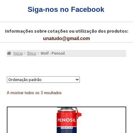
CARRINHO
Siga-nos no Facebook
CART
Informações sobre cotações ou utilização dos produtos:
COLAGEM DE PISOS DE MADEIRA
unatudo@gmail.com
COLAGEM DE VIDROS E JANELAS
Wolf - Penosil
Início
Brico
COMO COMPRAR!
COMO TRATAR PAVIMENTO DE MADEIRAS COM PRODUTOS DA
BONA?
CONSTRUÇÃO CIVIL
A mostrar todos os 3 resultados
BUCHA QUÍMICA
CURA E SELAGEM PARA PAVIMENTOS DE BETÃO
DESCOFRANTES RETARDADORES E DESATIVANTES