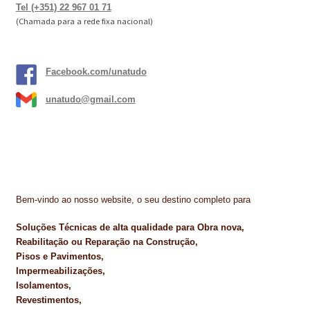
Tel (+351) 22 967 01 71
(Chamada para a rede fixa nacional)
TRATAMENTO DECKS
VINÍLICOS
Facebook.com/unatudo
unatudo@gmail.com
Bem-vindo ao nosso website, o seu destino completo para
Soluções Técnicas de alta qualidade para Obra nova,
Reabilitação ou Reparação na Construção,
Pisos e Pavimentos,
Impermeabilizações,
Isolamentos,
Revestimentos,