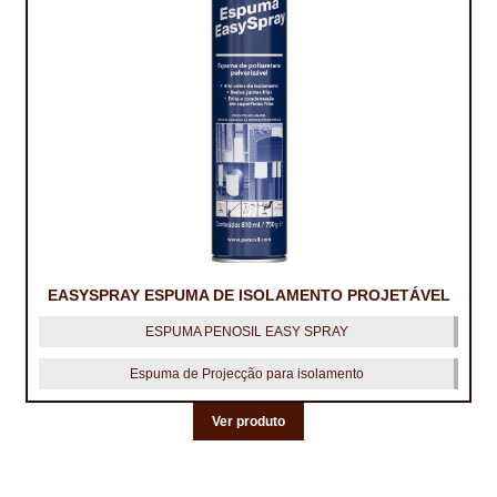
CONTACTOS
DESTAQUES “ESTRELAS DO MERCADO”
EM MANUTENÇÃO
EM MANUTENÇÃO PROGRAMADA
FACHADAS VENTILADAS (PANEL SYSTEM)
FINALIZAR COMPRAS
EASYSPRAY ESPUMA DE ISOLAMENTO PROJETÁVEL
HIDROFUGANTES
ESPUMA PENOSIL EASY SPRAY
Espuma de Projecção para isolamento
HOMEPAGE
Ver produto
IMPERMEABILIZAÇÕES
HIDROBLOCK