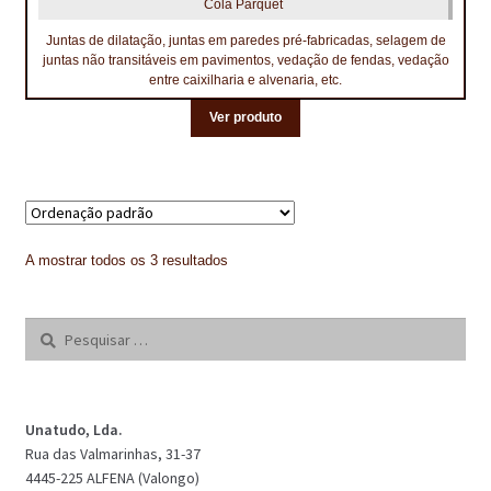
PROTEÇÃO DE FERRO
Cola Parquet
Juntas de dilatação, juntas em paredes pré-fabricadas, selagem de
RECENTES
juntas não transitáveis em pavimentos, vedação de fendas, vedação
entre caixilharia e alvenaria, etc.
REPARAÇÃO DE BETÃO COM FERRO À VISTA
Ver produto
REVESTIMENTO DE TANQUES E SILOS
SELANTES DE JUNTAS (HIDROEXPANSÍVEIS)
SISTEMA RESILIENTE PARA PAVIMENTOS
A mostrar todos os 3 resultados
SOLICITAR COTAÇÃO
Pesquisar
TERMOS E CONDIÇÕES
por:
TINTA PROTEÇÃO
Unatudo, Lda.
TINTAS
Rua das Valmarinhas, 31-37
4445-225 ALFENA (Valongo)
TRATAMENTO DE MADEIRAS