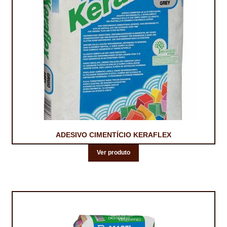
CONTACTOS
DESTAQUES “ESTRELAS DO MERCADO”
EM MANUTENÇÃO
EM MANUTENÇÃO PROGRAMADA
FACHADAS VENTILADAS (PANEL SYSTEM)
FINALIZAR COMPRAS
ADESIVO CIMENTÍCIO KERAFLEX
HIDROFUGANTES
Ver produto
HOMEPAGE
IMPERMEABILIZAÇÕES
HIDROBLOCK