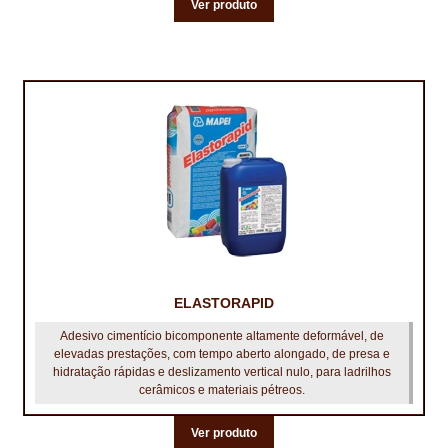
PROTEÇÃO DE FERRO
Ver produto
RECENTES
REPARAÇÃO DE BETÃO COM FERRO À VISTA
REVESTIMENTO DE TANQUES E SILOS
SELANTES DE JUNTAS (HIDROEXPANSÍVEIS)
SISTEMA RESILIENTE PARA PAVIMENTOS
SOLICITAR COTAÇÃO
ELASTORAPID
TERMOS E CONDIÇÕES
Adesivo cimentício bicomponente altamente deformável, de
TINTA PROTEÇÃO
elevadas prestações, com tempo aberto alongado, de presa e
hidratação rápidas e deslizamento vertical nulo, para ladrilhos
cerâmicos e materiais pétreos.
TINTAS
Ver produto
TRATAMENTO DE MADEIRAS