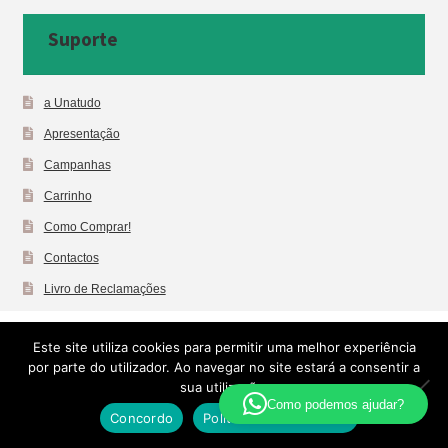
Suporte
a Unatudo
Apresentação
Campanhas
Carrinho
Como Comprar!
Contactos
Livro de Reclamações
Loja
Este site utiliza cookies para permitir uma melhor experiência
Minha conta
por parte do utilizador. Ao navegar no site estará a consentir a
Newsletter
sua utilização.
Como podemos ajudar?
Política de privacidade
Concordo
Política de Privacidade
Pesquisa
Pesquisar
Produtos das Marcas