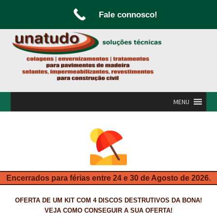
Fale connosco!
Ir
Saltar
para
para
a
o
navegação
conteúdo
MENU
INÍCIO
A UNATUDO
CAMPANHAS
Encerrados para férias entre 24 e 30 de Agosto de 2026.
CARPINTARIA E MARCENARIA
OFERTA DE UM KIT COM 4 DISCOS DESTRUTIVOS DA BONA!
FABRICO DE PORTAS E FOLHEAMENTO
VEJA COMO CONSEGUIR A SUA OFERTA!