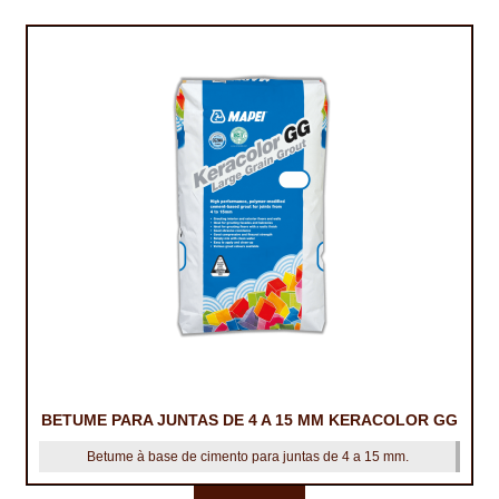
NEWSLETTER
PINTURA PAVIMENTOS DE CIMENTO
PISOS DESPORTIVOS
POLÍTICA DE PRIVACIDADE
PRODUTOS DAS MARCAS
PRODUTOS E SOLUÇÕES TÉCNICAS PARA PROFISSIONAIS
PRODUTOS ECOLÓGICOS CERTIFICADOS
PRODUTOS PARA A INDÚSTRIA AUTOMÓVEL
PRODUTOS PARA A INDÚSTRIA NAVAL E MARÍTIMA
BETUME PARA JUNTAS DE 4 A 15 MM KERACOLOR GG
PROFISSIONAIS
Betume à base de cimento para juntas de 4 a 15 mm.