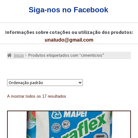
CARRINHO
Siga-nos no Facebook
CART
Informações sobre cotações ou utilização dos produtos:
COLAGEM DE PISOS DE MADEIRA
unatudo@gmail.com
COLAGEM DE VIDROS E JANELAS
Produtos etiquetados com “cimenticios”
Início
COMO COMPRAR!
COMO TRATAR PAVIMENTO DE MADEIRAS COM PRODUTOS DA
BONA?
CONSTRUÇÃO CIVIL
A mostrar todos os 17 resultados
BUCHA QUÍMICA
CURA E SELAGEM PARA PAVIMENTOS DE BETÃO
DESCOFRANTES RETARDADORES E DESATIVANTES