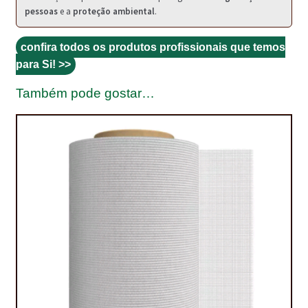
PROTEÇÃO DE FERRO
pessoas
e a
proteção ambiental
.
RECENTES
confira todos os produtos profissionais que temos
REPARAÇÃO DE BETÃO COM FERRO À VISTA
para Si! >>
Também pode gostar…
REVESTIMENTO DE TANQUES E SILOS
SELANTES DE JUNTAS (HIDROEXPANSÍVEIS)
SISTEMA RESILIENTE PARA PAVIMENTOS
SOLICITAR COTAÇÃO
TERMOS E CONDIÇÕES
TINTA PROTEÇÃO
TINTAS
TRATAMENTO DE MADEIRAS