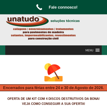
Fale connosco!
Ir
Saltar
para
para
a
o
navegação
conteúdo
MENU
INÍCIO
A UNATUDO
CAMPANHAS
Encerrados para férias entre 24 e 30 de Agosto de 2026.
CARPINTARIA E MARCENARIA
OFERTA DE UM KIT COM 4 DISCOS DESTRUTIVOS DA BONA!
FABRICO DE PORTAS E FOLHEAMENTO
VEJA COMO CONSEGUIR A SUA OFERTA!