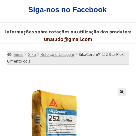
CARRINHO
Siga-nos no Facebook
CART
Informações sobre cotações ou utilização dos produtos:
COLAGEM DE PISOS DE MADEIRA
unatudo@gmail.com
COLAGEM DE VIDROS E JANELAS
SikaCeram®-252 StarFlex |
Início
Sika
Reforço e Colagem
COMO COMPRAR!
Cimento cola
COMO TRATAR PAVIMENTO DE MADEIRAS COM PRODUTOS DA
BONA?
CONSTRUÇÃO CIVIL
🔍
BUCHA QUÍMICA
CURA E SELAGEM PARA PAVIMENTOS DE BETÃO
DESCOFRANTES RETARDADORES E DESATIVANTES