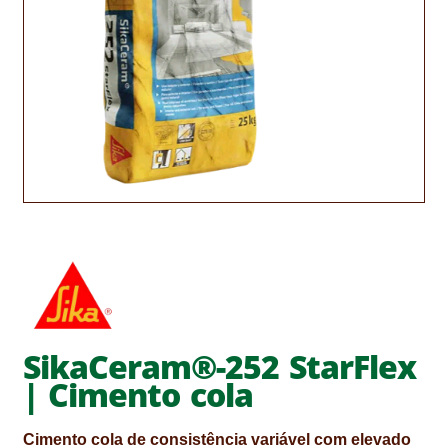
CONTACTOS
DESTAQUES “ESTRELAS DO MERCADO”
EM MANUTENÇÃO
EM MANUTENÇÃO PROGRAMADA
FACHADAS VENTILADAS (PANEL SYSTEM)
FINALIZAR COMPRAS
HIDROFUGANTES
HOMEPAGE
SikaCeram®-252 StarFlex
| Cimento cola
IMPERMEABILIZAÇÕES
HIDROBLOCK
Cimento cola de consistência variável com elevado