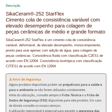
o
e
I
p
NEWSLETTER
Descrição
k
s
n
p
SikaCeram®-252 StarFlex
PINTURA PAVIMENTOS DE CIMENTO
t
Cimento cola de consistência variável com
elevado desempenho para colagem de
PISOS DESPORTIVOS
peças cerâmicas de médio e grande formato
POLÍTICA DE PRIVACIDADE
SikaCeram®-252 StarFlex é um cimento cola de consistência
variável, deformável, de elevado desempenho, monocomponente,
PRODUTOS DAS MARCAS
pronto para usar apenas com adição de água, para colagem de
peças cerâmicas. Consistência fluida com classificação C2ES1 de
PRODUTOS E SOLUÇÕES TÉCNICAS PARA PROFISSIONAIS
acordo com EN 12004. Consistência tixotrópica com classificação
C2TES1 de acordo com EN 12004.
PRODUTOS ECOLÓGICOS CERTIFICADOS
⚠️ Aviso de Segurança
PRODUTOS PARA A INDÚSTRIA AUTOMÓVEL
Alguns produtos disponíveis podem ser
prejudiciais para a saúde e
para o ambiente
se não forem utilizados corretamente.
PRODUTOS PARA A INDÚSTRIA NAVAL E MARÍTIMA
Antes da utilização, consulte sempre a
Ficha Técnica
e a
Ficha de
Dados de Segurança (FDS)
disponíveis para este produto. Em caso
PROFISSIONAIS
de dúvida consulte os nossos serviços.
A utilização responsável é essencial para garantir a
segurança das