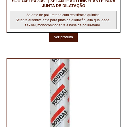
PROTEÇÃO DE FERRO
SOUDAFLEX 33SL | SELANTE AUTONIVELANTE PARA
JUNTA DE DILATAÇÃO
RECENTES
Selante de poliuretano com resistência química
Selante autonivelante para junta de dilatação, alta qualidade,
flexível, monocomponente à base de poliuretano.
REPARAÇÃO DE BETÃO COM FERRO À VISTA
Ver produto
REVESTIMENTO DE TANQUES E SILOS
SELANTES DE JUNTAS (HIDROEXPANSÍVEIS)
SISTEMA RESILIENTE PARA PAVIMENTOS
SOLICITAR COTAÇÃO
TERMOS E CONDIÇÕES
TINTA PROTEÇÃO
TINTAS
TRATAMENTO DE MADEIRAS