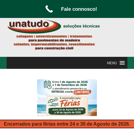
Fale connosco!
Ir
Saltar
para
para
a
o
navegação
conteúdo
MENU
INÍCIO
A UNATUDO
CAMPANHAS
CARPINTARIA E MARCENARIA
Encerrados para férias entre 24 e 30 de Agosto de 2026.
FABRICO DE PORTAS E FOLHEAMENTO