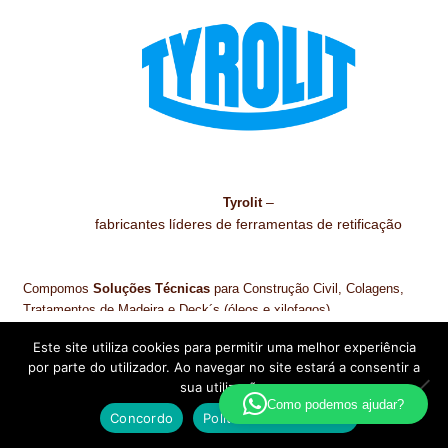
–
Tyrolit
fabricantes líderes de ferramentas de retificação
Compomos
Soluções Técnicas
para Construção Civil, Colagens,
Tratamentos de Madeira e Deck´s (óleos e xilofagos).
Sistemas de Colagem Pneumática.
Este site utiliza cookies para permitir uma melhor experiência
Produtos de manutenção e limpeza para todo tipo de pavimentos
por parte do utilizador. Ao navegar no site estará a consentir a
(habitações e desportivos)
sua utilização.
Colas poliuretânicas mono e bicomponentes. Colas MS polimeros
Como podemos ajudar?
(em bolsas e em baldes).
Concordo
Política de Privacidade
Pesquisa
Pesquisar
Pistolas pneumáticas para aplicação.