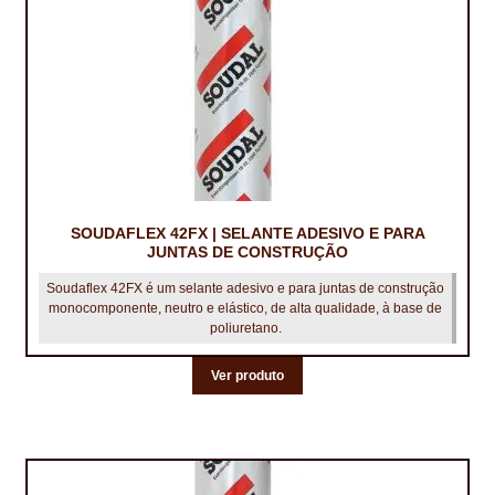
CONTACTOS
DESTAQUES “ESTRELAS DO MERCADO”
EM MANUTENÇÃO
EM MANUTENÇÃO PROGRAMADA
FACHADAS VENTILADAS (PANEL SYSTEM)
SOUDAFLEX 42FX | SELANTE ADESIVO E PARA
JUNTAS DE CONSTRUÇÃO
FINALIZAR COMPRAS
Soudaflex 42FX é um selante adesivo e para juntas de construção
monocomponente, neutro e elástico, de alta qualidade, à base de
HIDROFUGANTES
poliuretano.
HOMEPAGE
Ver produto
IMPERMEABILIZAÇÕES
HIDROBLOCK