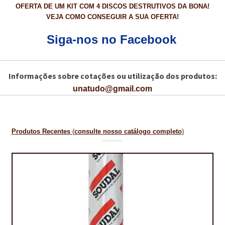
OFERTA DE UM KIT COM 4 DISCOS DESTRUTIVOS DA BONA!
CARRINHO
VEJA COMO CONSEGUIR A SUA OFERTA!
CART
Siga-nos no Facebook
COLAGEM DE PISOS DE MADEIRA
Informações sobre cotações ou utilização dos produtos:
COLAGEM DE VIDROS E JANELAS
unatudo@gmail.com
COMO COMPRAR!
COMO TRATAR PAVIMENTO DE MADEIRAS COM PRODUTOS DA
Produtos Recentes
(
consulte nosso catálogo completo
)
BONA?
CONSTRUÇÃO CIVIL
BUCHA QUÍMICA
CURA E SELAGEM PARA PAVIMENTOS DE BETÃO
DESCOFRANTES RETARDADORES E DESATIVANTES