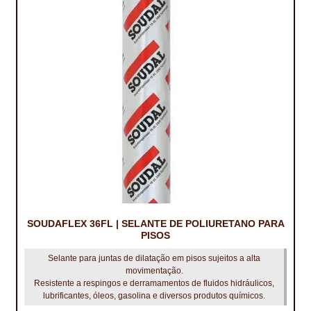
IMPERMEABILIZAÇÃO DE CAVES E FUNDAÇÕES
IMPERMEABILIZAÇÃO DE COBERTURAS (SISTEMA)
IMPERMEABILIZAÇÃO EM PISCINAS
IMPERMEABILIZAÇÕES GERAIS
INQUÉRITO DE SATISFAÇÃO DO CLIENTE
ISOLAMENTO TÉRMICO (ETICS)
LIVRO DE RECLAMAÇÕES
SOUDAFLEX 36FL | SELANTE DE POLIURETANO PARA
LOJA
PISOS
Selante para juntas de dilatação em pisos sujeitos a alta
MICROCIMENTO
movimentação.
Resistente a respingos e derramamentos de fluidos hidráulicos,
MINHA CONTA
lubrificantes, óleos, gasolina e diversos produtos químicos.