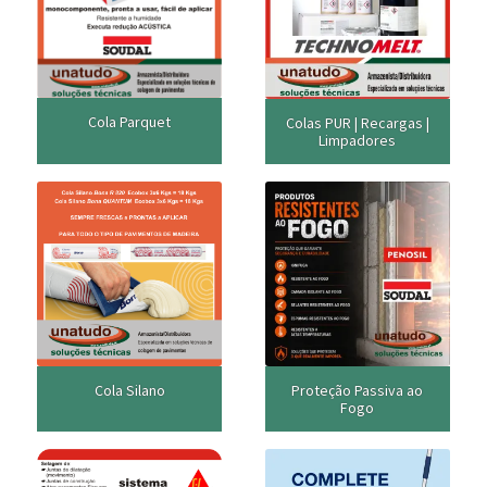
Cola Parquet
Colas PUR | Recargas |
Limpadores
Cola Silano
Proteção Passiva ao
Fogo