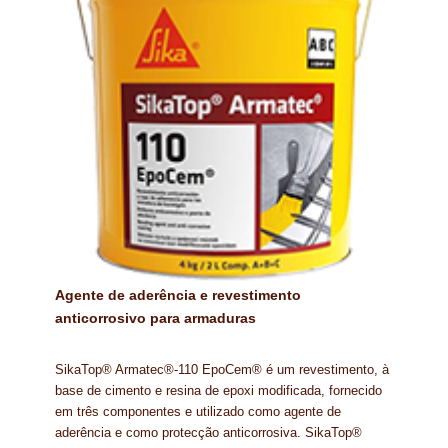
PROTEÇÃO DE FERRO
RECENTES
REPARAÇÃO DE BETÃO COM FERRO À VISTA
REVESTIMENTO DE TANQUES E SILOS
SELANTES DE JUNTAS (HIDROEXPANSÍVEIS)
SISTEMA RESILIENTE PARA PAVIMENTOS
SOLICITAR COTAÇÃO
Agente de aderência e revestimento
TERMOS E CONDIÇÕES
anticorrosivo para armaduras
TINTA PROTEÇÃO
SikaTop® Armatec®-110 EpoCem® é um revestimento, à
base de cimento e resina de epoxi modificada, fornecido
TINTAS
em três componentes e utilizado como agente de
aderência e como protecção anticorrosiva. SikaTop®
TRATAMENTO DE MADEIRAS