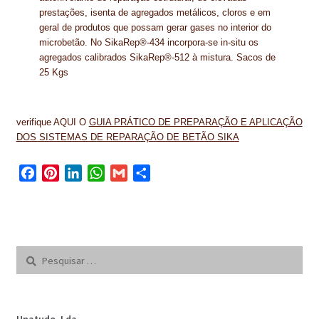
prestações, isenta de agregados metálicos, cloros e em
geral de produtos que possam gerar gases no interior do
microbetão. No SikaRep®-434 incorpora-se in-situ os
agregados calibrados SikaRep®-512 à mistura. Sacos de
25 Kgs
verifique AQUI O
GUIA PRÁTICO DE PREPARAÇÃO E APLICAÇÃO
DOS SISTEMAS DE REPARAÇÃO DE BETÃO SIKA
F
P
L
W
G
S
a
i
i
h
m
h
c
n
n
a
a
a
e
t
k
t
i
r
b
e
e
s
l
e
Pesquisar
o
r
d
A
por:
o
e
I
p
k
s
n
p
t