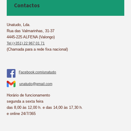
b
e
e
s
l
e
Contactos
o
r
d
A
o
e
I
p
k
s
n
p
Unatudo, Lda.
Rua das Valmarinhas, 31-37
t
4445-225 ALFENA (Valongo)
Tel (+351) 22 967 01 71
(Chamada para a rede fixa nacional)
Facebook.com/unatudo
unatudo@gmail.com
Horário de funcionamento
segunda a sexta feira
das 8,00 às 12,00 h. e das 14,00 às 17,30 h.
e online 24/7/365