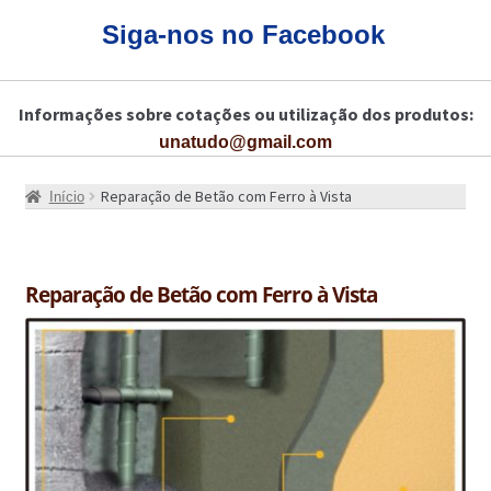
CARRINHO
Siga-nos no Facebook
CART
Informações sobre cotações ou utilização dos produtos:
COLAGEM DE PISOS DE MADEIRA
unatudo@gmail.com
COLAGEM DE VIDROS E JANELAS
Reparação de Betão com Ferro à Vista
Início
COMO COMPRAR!
COMO TRATAR PAVIMENTO DE MADEIRAS COM PRODUTOS DA
BONA?
Reparação de Betão com Ferro à Vista
CONSTRUÇÃO CIVIL
BUCHA QUÍMICA
CURA E SELAGEM PARA PAVIMENTOS DE BETÃO
DESCOFRANTES RETARDADORES E DESATIVANTES