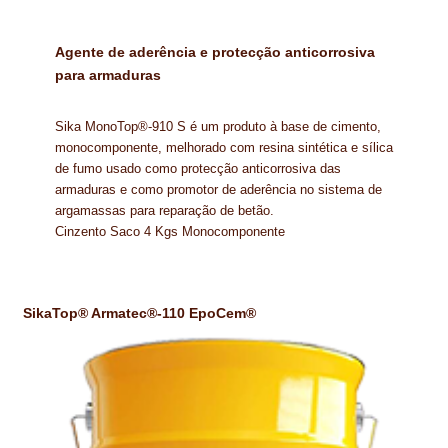
NEWSLETTER
Agente de aderência e protecção anticorrosiva
PINTURA PAVIMENTOS DE CIMENTO
para armaduras
PISOS DESPORTIVOS
Sika MonoTop®-910 S é um produto à base de cimento,
POLÍTICA DE PRIVACIDADE
monocomponente, melhorado com resina sintética e sílica
de fumo usado como protecção anticorrosiva das
PRODUTOS DAS MARCAS
armaduras e como promotor de aderência no sistema de
argamassas para reparação de betão.
PRODUTOS E SOLUÇÕES TÉCNICAS PARA PROFISSIONAIS
Cinzento Saco 4 Kgs Monocomponente
PRODUTOS ECOLÓGICOS CERTIFICADOS
SikaTop® Armatec®-110 EpoCem®
PRODUTOS PARA A INDÚSTRIA AUTOMÓVEL
PRODUTOS PARA A INDÚSTRIA NAVAL E MARÍTIMA
PROFISSIONAIS