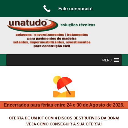
Fale connosco!
Ir
Saltar
para
para
a
o
navegação
conteúdo
MENU
INÍCIO
A UNATUDO
CAMPANHAS
Encerrados para férias entre 24 e 30 de Agosto de 2026.
CARPINTARIA E MARCENARIA
OFERTA DE UM KIT COM 4 DISCOS DESTRUTIVOS DA BONA!
FABRICO DE PORTAS E FOLHEAMENTO
VEJA COMO CONSEGUIR A SUA OFERTA!