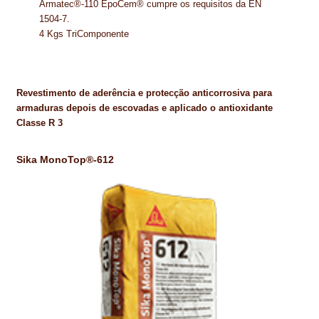
Armatec®-110 EpoCem® cumpre os requisitos da EN
1504-7.
TRATAMENTO DECKS
4 Kgs TriComponente
VINÍLICOS
Revestimento de aderência e protecção anticorrosiva para
armaduras depois de escovadas e aplicado o antioxidante
Classe R 3
Sika MonoTop®-612