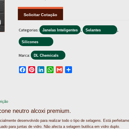
Solicitar Cotação
Categorias:
,
,
Janelas Inteligentes
Selantes
Silicones
Marca:
DL Chemicals
F
P
L
W
G
S
a
i
i
h
m
h
c
n
n
a
a
a
e
t
k
t
i
r
b
e
e
s
l
e
rição
o
r
d
A
icone neutro alcoxi premium.
o
e
I
p
k
s
n
p
ialmente desenvolvido para realizar todo o tipo de selagens. Está perfeitam
t
ado para juntas de vidro. Não afecta a selagem butilica em vidro duplo.