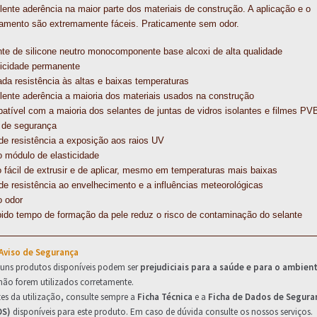
ente aderência na maior parte dos materiais de construção. A aplicação e o
amento são extremamente fáceis. Praticamente sem odor.
te de silicone neutro monocomponente base alcoxi de alta qualidade
ticidade permanente
da resistência às altas e baixas temperaturas
ente aderência a maioria dos materiais usados na construção
tível com a maioria dos selantes de juntas de vidros isolantes e filmes PV
o de segurança
de resistência a exposição aos raios UV
 módulo de elasticidade
 fácil de extrusir e de aplicar, mesmo em temperaturas mais baixas
e resistência ao envelhecimento e a influências meteorológicas
o odor
pido tempo de formação da pele reduz o risco de contaminação do selante
 Aviso de Segurança
guns produtos disponíveis podem ser
prejudiciais para a saúde e para o ambien
não forem utilizados corretamente.
es da utilização, consulte sempre a
Ficha Técnica
e a
Ficha de Dados de Segura
DS)
disponíveis para este produto. Em caso de dúvida consulte os nossos serviços.