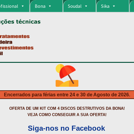
fissional
Bona
Soudal
Sika
RIA
CARRINHO
CART
COLAGEM DE PISOS DE MADEIRA
COLAGEM DE VI
S DA BONA?
CONSTRUÇÃO CIVIL
CONTACTOS
DESTAQUES “ESTRELAS
MPRAS
HIDROFUGANTES
HOMEPAGE
IMPERMEABILIZAÇÕES
INQUÉRITO
NTA
NEWSLETTER
PINTURA PAVIMENTOS DE CIMENTO
PISOS DESPOR
IS
PRODUTOS ECOLÓGICOS CERTIFICADOS
PRODUTOS PARA A INDÚS
ÇÃO DE BETÃO COM FERRO À VISTA
REVESTIMENTO DE TANQUES E 
Encerrados para férias entre 24 e 30 de Agosto de 2026.
TAÇÃO
TERMOS E CONDIÇÕES
TINTA PROTEÇÃO
TINTAS
TRATAMENTO D
OFERTA DE UM KIT COM 4 DISCOS DESTRUTIVOS DA BONA!
VEJA COMO CONSEGUIR A SUA OFERTA!
Siga-nos no Facebook