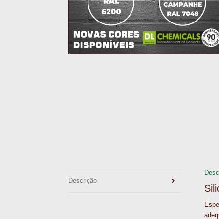
Desc
Descrição
Sil
Espec
adequ