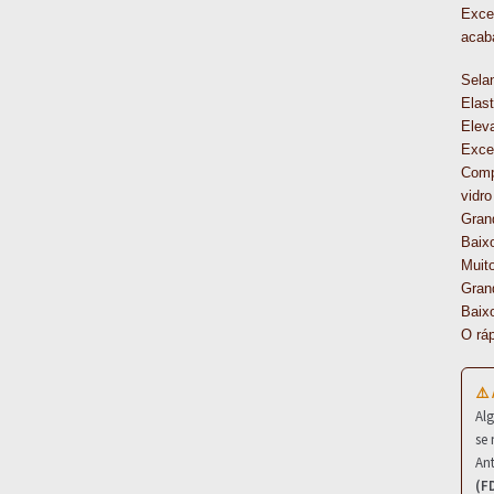
Excel
acab
Selan
Elas
Eleva
Excel
Compa
vidr
Gran
Baixo
Muito
Grand
Baix
O rá
⚠️
Al
se 
Ant
(F