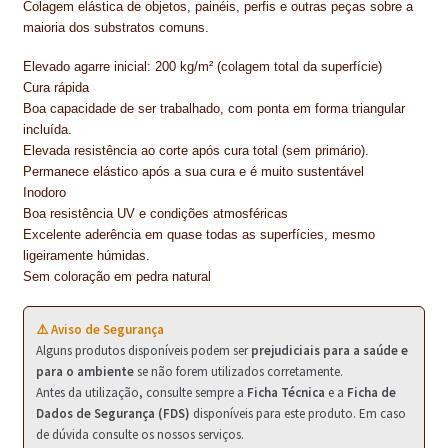
PROTEÇÃO DE FERRO
Colagem elástica de objetos, painéis, perfis e outras peças sobre a
maioria dos substratos comuns.
RECENTES
Elevado agarre inicial: 200 kg/m² (colagem total da superfície)
Cura rápida
REPARAÇÃO DE BETÃO COM FERRO À VISTA
Boa capacidade de ser trabalhado, com ponta em forma triangular
incluída.
REVESTIMENTO DE TANQUES E SILOS
Elevada resistência ao corte após cura total (sem primário).
Permanece elástico após a sua cura e é muito sustentável
SELANTES DE JUNTAS (HIDROEXPANSÍVEIS)
Inodoro
Boa resistência UV e condições atmosféricas
SISTEMA RESILIENTE PARA PAVIMENTOS
Excelente aderência em quase todas as superfícies, mesmo
ligeiramente húmidas.
SOLICITAR COTAÇÃO
Sem coloração em pedra natural
TERMOS E CONDIÇÕES
⚠️ Aviso de Segurança
Alguns produtos disponíveis podem ser
prejudiciais para a saúde e
TINTA PROTEÇÃO
para o ambiente
se não forem utilizados corretamente.
Antes da utilização, consulte sempre a
Ficha Técnica
e a
Ficha de
TINTAS
Dados de Segurança (FDS)
disponíveis para este produto. Em caso
de dúvida consulte os nossos serviços.
TRATAMENTO DE MADEIRAS