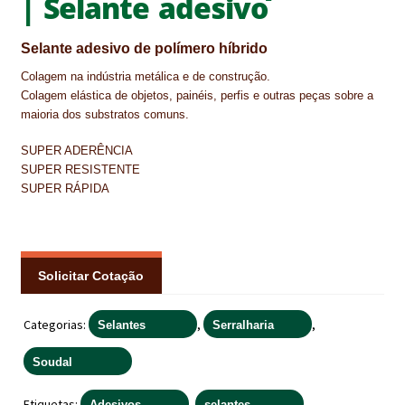
| Selante adesivo
IMPERMEABILIZAÇÃO DE CAVES E FUNDAÇÕES
Selante adesivo de polímero híbrido
IMPERMEABILIZAÇÃO DE COBERTURAS (SISTEMA)
Colagem na indústria metálica e de construção.
Colagem elástica de objetos, painéis, perfis e outras peças sobre a
IMPERMEABILIZAÇÃO EM PISCINAS
maioria dos substratos comuns.
IMPERMEABILIZAÇÕES GERAIS
SUPER ADERÊNCIA
SUPER RESISTENTE
INQUÉRITO DE SATISFAÇÃO DO CLIENTE
SUPER RÁPIDA
ISOLAMENTO TÉRMICO (ETICS)
LIVRO DE RECLAMAÇÕES
Solicitar Cotação
LOJA
Categorias:
,
,
Selantes
Serralharia
MICROCIMENTO
Soudal
MINHA CONTA
Etiquetas:
,
Adesivos
selantes