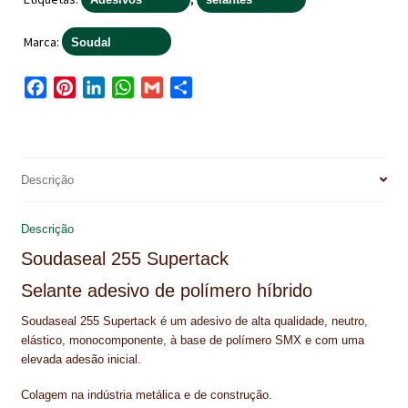
NEWSLETTER
Marca:
Soudal
PINTURA PAVIMENTOS DE CIMENTO
F
P
L
W
G
S
PISOS DESPORTIVOS
a
i
i
h
m
h
c
n
n
a
a
a
POLÍTICA DE PRIVACIDADE
e
t
k
t
i
r
PRODUTOS DAS MARCAS
b
e
e
s
l
e
Descrição
o
r
d
A
PRODUTOS E SOLUÇÕES TÉCNICAS PARA PROFISSIONAIS
o
e
I
p
Descrição
k
s
n
p
PRODUTOS ECOLÓGICOS CERTIFICADOS
Soudaseal 255 Supertack
t
Selante adesivo de polímero híbrido
PRODUTOS PARA A INDÚSTRIA AUTOMÓVEL
Soudaseal 255 Supertack é um adesivo de alta qualidade, neutro,
PRODUTOS PARA A INDÚSTRIA NAVAL E MARÍTIMA
elástico, monocomponente, à base de polímero SMX e com uma
elevada adesão inicial.
PROFISSIONAIS
Colagem na indústria metálica e de construção.