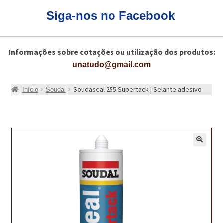
CARRINHO
Siga-nos no Facebook
CART
Informações sobre cotações ou utilização dos produtos:
COLAGEM DE PISOS DE MADEIRA
unatudo@gmail.com
COLAGEM DE VIDROS E JANELAS
Soudaseal 255 Supertack | Selante adesivo
Início
Soudal
COMO COMPRAR!
COMO TRATAR PAVIMENTO DE MADEIRAS COM PRODUTOS DA
BONA?
🔍
CONSTRUÇÃO CIVIL
BUCHA QUÍMICA
CURA E SELAGEM PARA PAVIMENTOS DE BETÃO
DESCOFRANTES RETARDADORES E DESATIVANTES