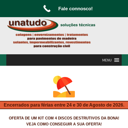
Fale connosco!
Ir
Saltar
para
para
a
o
navegação
conteúdo
MENU
INÍCIO
A UNATUDO
CAMPANHAS
Encerrados para férias entre 24 e 30 de Agosto de 2026.
CARPINTARIA E MARCENARIA
OFERTA DE UM KIT COM 4 DISCOS DESTRUTIVOS DA BONA!
FABRICO DE PORTAS E FOLHEAMENTO
VEJA COMO CONSEGUIR A SUA OFERTA!