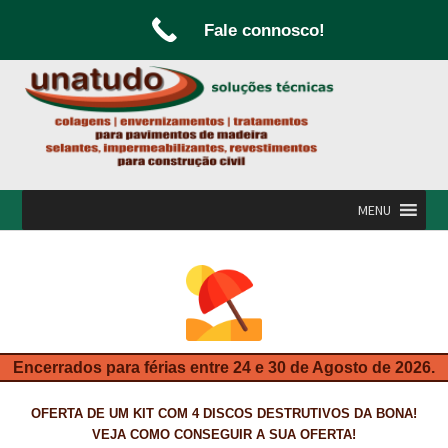
Fale connosco!
Ir
Saltar
para
para
a
o
navegação
conteúdo
MENU
INÍCIO
A UNATUDO
CAMPANHAS
Encerrados para férias entre 24 e 30 de Agosto de 2026.
CARPINTARIA E MARCENARIA
OFERTA DE UM KIT COM 4 DISCOS DESTRUTIVOS DA BONA!
FABRICO DE PORTAS E FOLHEAMENTO
VEJA COMO CONSEGUIR A SUA OFERTA!