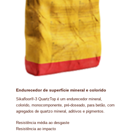
PROTEÇÃO DE FERRO
RECENTES
REPARAÇÃO DE BETÃO COM FERRO À VISTA
REVESTIMENTO DE TANQUES E SILOS
SELANTES DE JUNTAS (HIDROEXPANSÍVEIS)
SISTEMA RESILIENTE PARA PAVIMENTOS
SOLICITAR COTAÇÃO
Endurecedor de superfície mineral e colorido
TERMOS E CONDIÇÕES
Sikafloor®-3 QuartzTop é um endurecedor mineral,
TINTA PROTEÇÃO
colorido, monocomponente, pré-doseado, para betão, com
agregados de quartzo mineral, aditivos e pigmentos.
TINTAS
Resistência média ao desgaste
TRATAMENTO DE MADEIRAS
Resistência ao impacto