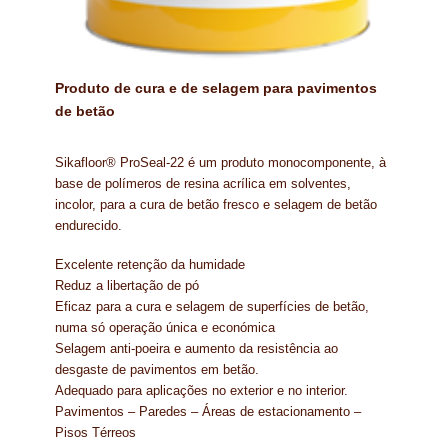
IMPERMEABILIZAÇÃO DE CAVES E FUNDAÇÕES
IMPERMEABILIZAÇÃO DE COBERTURAS (SISTEMA)
Produto de cura e de selagem para pavimentos
IMPERMEABILIZAÇÃO EM PISCINAS
de betão
IMPERMEABILIZAÇÕES GERAIS
Sikafloor® ProSeal-22 é um produto monocomponente, à
base de polímeros de resina acrílica em solventes,
INQUÉRITO DE SATISFAÇÃO DO CLIENTE
incolor, para a cura de betão fresco e selagem de betão
endurecido.
ISOLAMENTO TÉRMICO (ETICS)
Excelente retenção da humidade
LIVRO DE RECLAMAÇÕES
Reduz a libertação de pó
Eficaz para a cura e selagem de superfícies de betão,
numa só operação única e económica
LOJA
Selagem anti-poeira e aumento da resistência ao
desgaste de pavimentos em betão.
MICROCIMENTO
Adequado para aplicações no exterior e no interior.
Pavimentos – Paredes – Áreas de estacionamento –
MINHA CONTA
Pisos Térreos