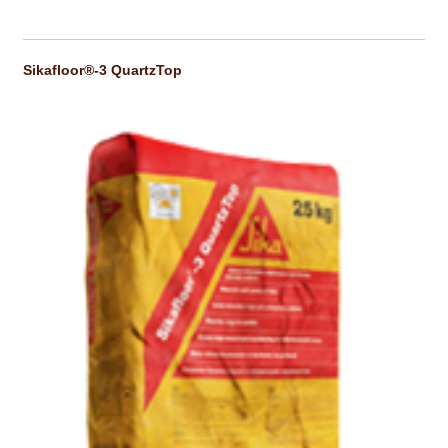
NEWSLETTER
PINTURA PAVIMENTOS DE CIMENTO
Sikafloor®-3 QuartzTop
PISOS DESPORTIVOS
POLÍTICA DE PRIVACIDADE
PRODUTOS DAS MARCAS
PRODUTOS E SOLUÇÕES TÉCNICAS PARA PROFISSIONAIS
PRODUTOS ECOLÓGICOS CERTIFICADOS
PRODUTOS PARA A INDÚSTRIA AUTOMÓVEL
PRODUTOS PARA A INDÚSTRIA NAVAL E MARÍTIMA
PROFISSIONAIS