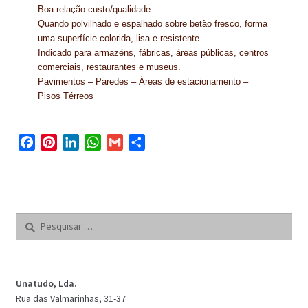
Boa relação custo/qualidade
Quando polvilhado e espalhado sobre betão fresco, forma
TRATAMENTO DECKS
uma superfície colorida, lisa e resistente.
Indicado para armazéns, fábricas, áreas públicas, centros
VINÍLICOS
comerciais, restaurantes e museus.
Pavimentos – Paredes – Áreas de estacionamento –
Pisos Térreos
F
P
L
W
G
S
a
i
i
h
m
h
c
n
n
a
a
a
e
t
k
t
i
r
b
e
e
s
l
e
Pesquisar
o
r
d
A
por:
o
e
I
p
k
s
n
p
t
Unatudo, Lda.
Rua das Valmarinhas, 31-37