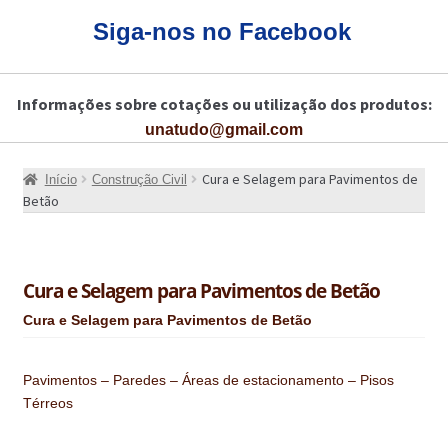
CARRINHO
Siga-nos no Facebook
CART
Informações sobre cotações ou utilização dos produtos:
COLAGEM DE PISOS DE MADEIRA
unatudo@gmail.com
COLAGEM DE VIDROS E JANELAS
Cura e Selagem para Pavimentos de
Início
Construção Civil
COMO COMPRAR!
Betão
COMO TRATAR PAVIMENTO DE MADEIRAS COM PRODUTOS DA
BONA?
Cura e Selagem para Pavimentos de Betão
CONSTRUÇÃO CIVIL
Cura e Selagem para Pavimentos de Betão
BUCHA QUÍMICA
Pavimentos – Paredes – Áreas de estacionamento – Pisos
CURA E SELAGEM PARA PAVIMENTOS DE BETÃO
Térreos
DESCOFRANTES RETARDADORES E DESATIVANTES