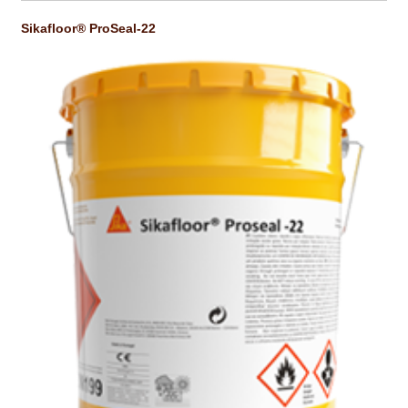
Sikafloor® ProSeal-22
CONTACTOS
DESTAQUES “ESTRELAS DO MERCADO”
EM MANUTENÇÃO
EM MANUTENÇÃO PROGRAMADA
FACHADAS VENTILADAS (PANEL SYSTEM)
FINALIZAR COMPRAS
HIDROFUGANTES
HOMEPAGE
IMPERMEABILIZAÇÕES
HIDROBLOCK