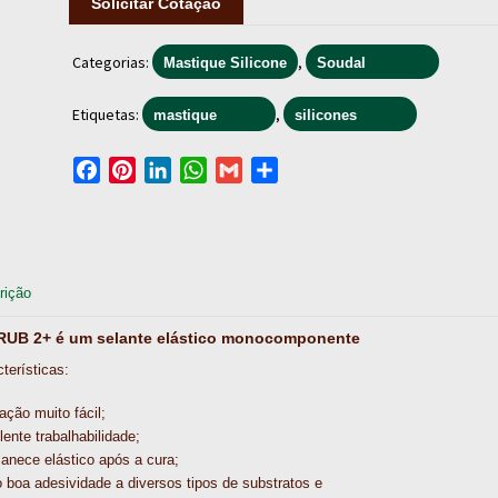
Solicitar Cotação
Categorias:
,
Mastique Silicone
Soudal
Etiquetas:
,
mastique
silicones
F
P
L
W
G
S
a
i
i
h
m
h
c
n
n
a
a
a
e
t
k
t
i
r
b
e
e
s
l
e
rição
o
r
d
A
o
e
I
p
RUB 2+ é um selante elástico monocomponente
k
s
n
p
terísticas:
t
ação muito fácil;
ente trabalhabilidade;
anece elástico após a cura;
 boa adesividade a diversos tipos de substratos e