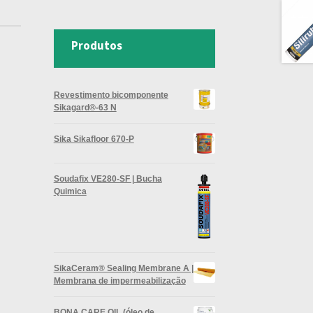
Produtos
Revestimento bicomponente
Sikagard®-63 N
Sika Sikafloor 670-P
Soudafix VE280-SF | Bucha
Quimica
SikaCeram® Sealing Membrane A |
Membrana de impermeabilização
BONA CARE OIL (óleo de