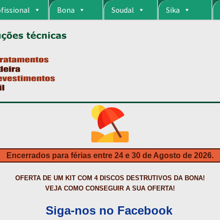
fissional
Bona
Soudal
Sika
RIA
CARRINHO
CART
COLAGEM DE PISOS DE MADEIRA
COLAGEM DE VI
S DA BONA?
CONSTRUÇÃO CIVIL
CONTACTOS
DESTAQUES “ESTRELAS
MPRAS
HIDROFUGANTES
HOMEPAGE
IMPERMEABILIZAÇÕES
INQUÉRITO
NTA
NEWSLETTER
PINTURA PAVIMENTOS DE CIMENTO
PISOS DESPOR
IS
PRODUTOS ECOLÓGICOS CERTIFICADOS
PRODUTOS PARA A INDÚS
ÇÃO DE BETÃO COM FERRO À VISTA
REVESTIMENTO DE TANQUES E 
Encerrados para férias entre 24 e 30 de Agosto de 2026.
TAÇÃO
TERMOS E CONDIÇÕES
TINTA PROTEÇÃO
TINTAS
TRATAMENTO D
OFERTA DE UM KIT COM 4 DISCOS DESTRUTIVOS DA BONA!
VEJA COMO CONSEGUIR A SUA OFERTA!
Siga-nos no Facebook