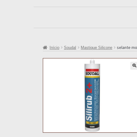
selante mo
Início
Soudal
Mastique Silicone
🔍