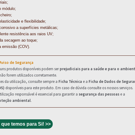
iais;
o módulo;
cheiro;
elasticidade e flexibilidade;
orrosivo a superfícies metálicas;
ente resistência aos raios UV;
da secagem ao toque;
a emissão (COV).
 Aviso de Segurança
guns produtos disponíveis podem ser
prejudiciais para a saúde e para o ambien
não forem utilizados corretamente.
es da utilização, consulte sempre a
Ficha Técnica
e a
Ficha de Dados de Segura
DS)
disponíveis para este produto. Em caso de dúvida consulte os nossos serviços.
tilização responsável é essencial para garantir a
segurança das pessoas
e a
oteção ambiental
.
 que temos para Si! >>