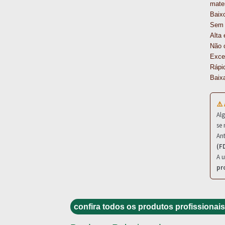
mater
Baix
Sem 
Alta 
Não c
Excel
Rápi
Baix
⚠️
Al
se 
Ant
(F
A u
pr
confira todos os produtos profissionais