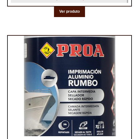
NEWSLETTER
Ver produto
PINTURA PAVIMENTOS DE CIMENTO
PISOS DESPORTIVOS
POLÍTICA DE PRIVACIDADE
PRODUTOS DAS MARCAS
PRODUTOS E SOLUÇÕES TÉCNICAS PARA PROFISSIONAIS
PRODUTOS ECOLÓGICOS CERTIFICADOS
PRODUTOS PARA A INDÚSTRIA AUTOMÓVEL
PRODUTOS PARA A INDÚSTRIA NAVAL E MARÍTIMA
PROFISSIONAIS