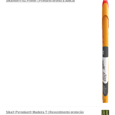
Sikafloor®-02 Primer | Primário pronto a aplicar
Sika® Pyroplast® Madeira T | Revestimento proteção