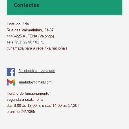
b
e
e
s
l
e
Contactos
o
r
d
A
o
e
I
p
k
s
n
p
Unatudo, Lda.
Rua das Valmarinhas, 31-37
t
4445-225 ALFENA (Valongo)
Tel (+351) 22 967 01 71
(Chamada para a rede fixa nacional)
Facebook.com/unatudo
unatudo@gmail.com
Horário de funcionamento
segunda a sexta feira
das 8,00 às 12,00 h. e das 14,00 às 17,30 h.
e online 24/7/365