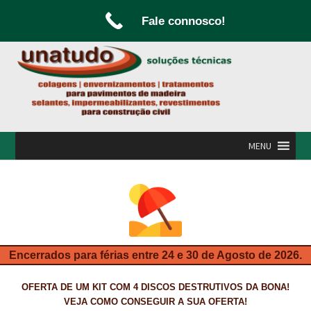
Fale connosco!
Ir
Saltar
para
para
a
o
navegação
conteúdo
MENU
INÍCIO
A UNATUDO
CAMPANHAS
Encerrados para férias entre 24 e 30 de Agosto de 2026.
CARPINTARIA E MARCENARIA
OFERTA DE UM KIT COM 4 DISCOS DESTRUTIVOS DA BONA!
FABRICO DE PORTAS E FOLHEAMENTO
VEJA COMO CONSEGUIR A SUA OFERTA!