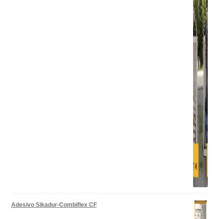
Adesivo Sikadur-Combiflex CF