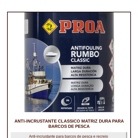
IMPERMEABILIZAÇÃO DE CAVES E FUNDAÇÕES
IMPERMEABILIZAÇÃO DE COBERTURAS (SISTEMA)
IMPERMEABILIZAÇÃO EM PISCINAS
IMPERMEABILIZAÇÕES GERAIS
INQUÉRITO DE SATISFAÇÃO DO CLIENTE
ISOLAMENTO TÉRMICO (ETICS)
LIVRO DE RECLAMAÇÕES
LOJA
MICROCIMENTO
ANTI-INCRUSTANTE CLASSICO MATRIZ DURA PARA
BARCOS DE PESCA
MINHA CONTA
Anti-incrustante para barcos de pesca e recreio