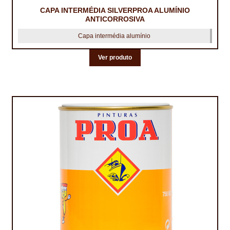
PROTEÇÃO DE FERRO
CAPA INTERMÉDIA SILVERPROA ALUMÍNIO
ANTICORROSIVA
RECENTES
Capa intermédia alumínio
REPARAÇÃO DE BETÃO COM FERRO À VISTA
Ver produto
REVESTIMENTO DE TANQUES E SILOS
SELANTES DE JUNTAS (HIDROEXPANSÍVEIS)
SISTEMA RESILIENTE PARA PAVIMENTOS
SOLICITAR COTAÇÃO
TERMOS E CONDIÇÕES
TINTA PROTEÇÃO
TINTAS
TRATAMENTO DE MADEIRAS