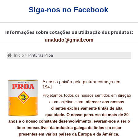
CARRINHO
Siga-nos no Facebook
CART
Informações sobre cotações ou utilização dos produtos:
COLAGEM DE PISOS DE MADEIRA
unatudo@gmail.com
COLAGEM DE VIDROS E JANELAS
Pinturas Proa
Início
COMO COMPRAR!
COMO TRATAR PAVIMENTO DE MADEIRAS COM PRODUTOS DA
BONA?
A nossa paixão pela pintura começa em
1941
CONSTRUÇÃO CIVIL
Projetamos todos os nossos sentidos em direção
a um objetivo claro:
oferecer aos nossos
BUCHA QUÍMICA
clientes exclusivamente tintas de alta
qualidade. O nosso percurso de mais de 80
anos e o nosso constante desenvolvimento levaram-nos a ser o
CURA E SELAGEM PARA PAVIMENTOS DE BETÃO
líder indiscutível da indústria galega de tintas e a estar
presentes em vários países da Europa e da América.
DESCOFRANTES RETARDADORES E DESATIVANTES