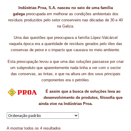
Indústrias Proa, S.A. nasceu no seio de uma família
CONTACTOS
galega
preocupada em melhorar as condições ambientais dos
resíduos produzidos pelo setor conserveiro nas décadas de 30 e 40
DESTAQUES “ESTRELAS DO MERCADO”
na Galiza.
EM MANUTENÇÃO
Uma das questões que preocupava a família López-Valcárcel
naquela época era a quantidade de resíduos gerados pelo óleo das
EM MANUTENÇÃO PROGRAMADA
conservas de peixe e o impacto que causava no meio ambiente.
FACHADAS VENTILADAS (PANEL SYSTEM)
Esta preocupação levou a que uma das soluções passasse por criar
um subproduto que aparentemente nada tinha a ver com o sector
FINALIZAR COMPRAS
das conservas, as tintas, e que na altura um dos seus principais
componentes era o petróleo.
HIDROFUGANTES
É assim que a busca de soluções leva ao
desenvolvimento de produtos, filosofia que
HOMEPAGE
ainda vive na Indústrias Proa.
IMPERMEABILIZAÇÕES
HIDROBLOCK
A mostrar todos os 4 resultados