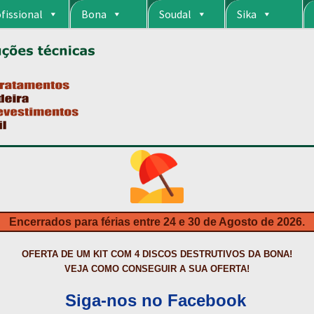
fissional
Bona
Soudal
Sika
RIA
CARRINHO
CART
COLAGEM DE PISOS DE MADEIRA
COLAGEM DE VI
S DA BONA?
CONSTRUÇÃO CIVIL
CONTACTOS
DESTAQUES “ESTRELAS
MPRAS
HIDROFUGANTES
HOMEPAGE
IMPERMEABILIZAÇÕES
INQUÉRITO
NTA
NEWSLETTER
PINTURA PAVIMENTOS DE CIMENTO
PISOS DESPOR
IS
PRODUTOS ECOLÓGICOS CERTIFICADOS
PRODUTOS PARA A INDÚS
ÇÃO DE BETÃO COM FERRO À VISTA
REVESTIMENTO DE TANQUES E 
Encerrados para férias entre 24 e 30 de Agosto de 2026.
TAÇÃO
TERMOS E CONDIÇÕES
TINTA PROTEÇÃO
TINTAS
TRATAMENTO D
OFERTA DE UM KIT COM 4 DISCOS DESTRUTIVOS DA BONA!
VEJA COMO CONSEGUIR A SUA OFERTA!
Siga-nos no Facebook