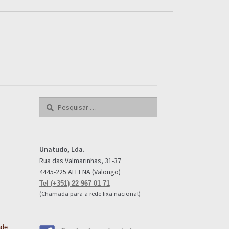
Pesquisar
por:
Unatudo, Lda.
Rua das Valmarinhas, 31-37
e
4445-225 ALFENA (Valongo)
Tel (+351) 22 967 01 71
(Chamada para a rede fixa nacional)
ade