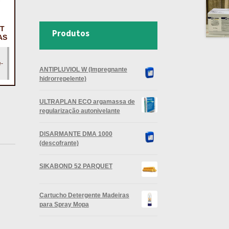
IT
Produtos
AS
é-
ANTIPLUVIOL W (Impregnante
hidrorrepelente)
ULTRAPLAN ECO argamassa de
regularização autonivelante
DISARMANTE DMA 1000
(descofrante)
SIKABOND 52 PARQUET
Cartucho Detergente Madeiras
para Spray Mopa