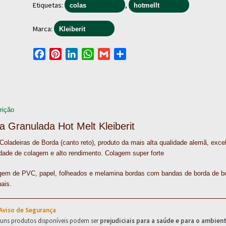
Etiquetas:
,
colas
hotmellt
Marca:
Kleiberit
F
P
L
W
G
S
a
i
i
h
m
h
c
n
n
a
a
a
e
t
k
t
i
r
b
e
e
s
l
e
rição
o
r
d
A
a Granulada Hot Melt Kleiberit
o
e
I
p
k
s
n
p
Coladeiras de Borda (canto reto), produto da mais alta qualidade alemã, exce
t
dade de colagem e alto rendimento. Colagem super forte
gem de PVC, papel, folheados e melamina bordas com bandas de borda de b
ais.
 Aviso de Segurança
guns produtos disponíveis podem ser
prejudiciais para a saúde e para o ambien