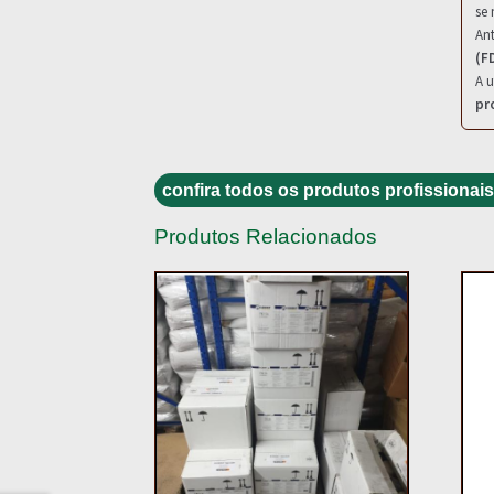
se 
Ant
(F
A u
pr
confira todos os produtos profissionais
Produtos Relacionados