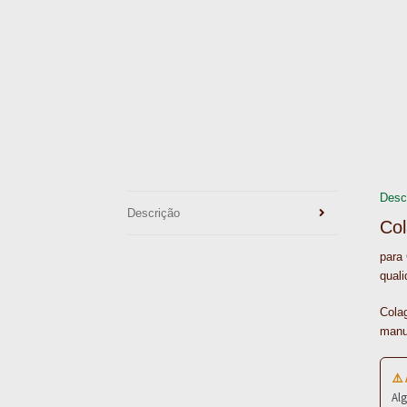
Desc
Descrição
Col
para 
quali
Cola
manu
⚠️
Al