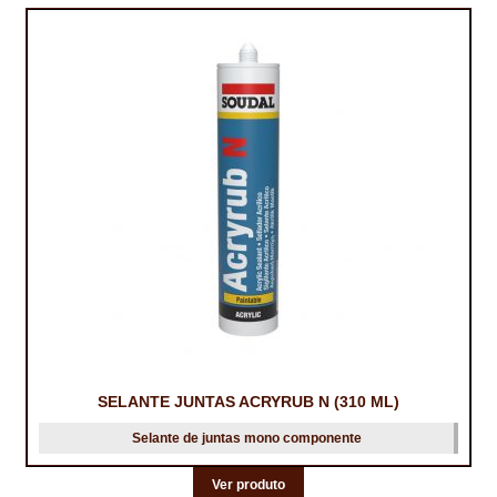
variants.
The
options
may
be
chosen
on
the
product
page
SELANTE JUNTAS ACRYRUB N (310 ML)
Selante de juntas mono componente
Ver produto