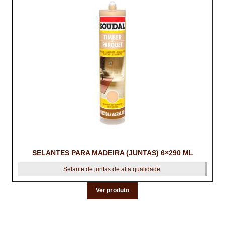
SELANTES PARA MADEIRA (JUNTAS) 6×290 ML
Selante de juntas de alta qualidade
This
Ver produto
product
has
multiple