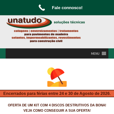
Fale connosco!
Ir
Saltar
para
para
a
o
navegação
conteúdo
MENU
INÍCIO
A UNATUDO
CAMPANHAS
Encerrados para férias entre 24 e 30 de Agosto de 2026.
CARPINTARIA E MARCENARIA
OFERTA DE UM KIT COM 4 DISCOS DESTRUTIVOS DA BONA!
FABRICO DE PORTAS E FOLHEAMENTO
VEJA COMO CONSEGUIR A SUA OFERTA!