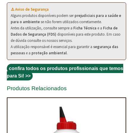
PROTEÇÃO DE FERRO
⚠️ Aviso de Segurança
RECENTES
Alguns produtos disponíveis podem ser
prejudiciais para a saúde e
para o ambiente
se não forem utilizados corretamente.
REPARAÇÃO DE BETÃO COM FERRO À VISTA
Antes da utilização, consulte sempre a
Ficha Técnica
e a
Ficha de
Dados de Segurança (FDS)
disponíveis para este produto. Em caso
REVESTIMENTO DE TANQUES E SILOS
de dúvida consulte os nossos serviços.
A utilização responsável é essencial para garantir a
segurança das
SELANTES DE JUNTAS (HIDROEXPANSÍVEIS)
pessoas
e a
proteção ambiental
.
SISTEMA RESILIENTE PARA PAVIMENTOS
confira todos os produtos profissionais que temos
para Si! >>
SOLICITAR COTAÇÃO
Produtos Relacionados
TERMOS E CONDIÇÕES
TINTA PROTEÇÃO
TINTAS
TRATAMENTO DE MADEIRAS