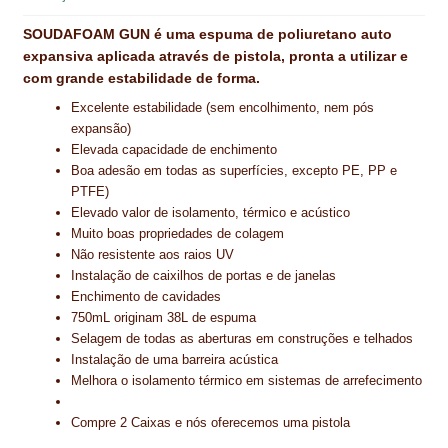
NEWSLETTER
SOUDAFOAM GUN é uma espuma de poliuretano auto
expansiva aplicada através de pistola, pronta a utilizar e
PINTURA PAVIMENTOS DE CIMENTO
com grande estabilidade de forma.
PISOS DESPORTIVOS
Excelente estabilidade (sem encolhimento, nem pós
expansão)
POLÍTICA DE PRIVACIDADE
Elevada capacidade de enchimento
Boa adesão em todas as superfícies, excepto PE, PP e
PRODUTOS DAS MARCAS
PTFE)
Elevado valor de isolamento, térmico e acústico
PRODUTOS E SOLUÇÕES TÉCNICAS PARA PROFISSIONAIS
Muito boas propriedades de colagem
Não resistente aos raios UV
PRODUTOS ECOLÓGICOS CERTIFICADOS
Instalação de caixilhos de portas e de janelas
Enchimento de cavidades
750mL originam 38L de espuma
PRODUTOS PARA A INDÚSTRIA AUTOMÓVEL
Selagem de todas as aberturas em construções e telhados
Instalação de uma barreira acústica
PRODUTOS PARA A INDÚSTRIA NAVAL E MARÍTIMA
Melhora o isolamento térmico em sistemas de arrefecimento
PROFISSIONAIS
Compre 2 Caixas e nós oferecemos uma pistola