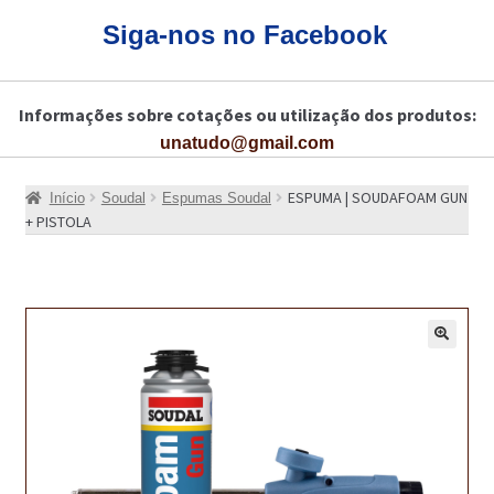
CARRINHO
Siga-nos no Facebook
CART
Informações sobre cotações ou utilização dos produtos:
COLAGEM DE PISOS DE MADEIRA
unatudo@gmail.com
COLAGEM DE VIDROS E JANELAS
ESPUMA | SOUDAFOAM GUN
Início
Soudal
Espumas Soudal
COMO COMPRAR!
+ PISTOLA
COMO TRATAR PAVIMENTO DE MADEIRAS COM PRODUTOS DA
BONA?
CONSTRUÇÃO CIVIL
🔍
BUCHA QUÍMICA
CURA E SELAGEM PARA PAVIMENTOS DE BETÃO
DESCOFRANTES RETARDADORES E DESATIVANTES