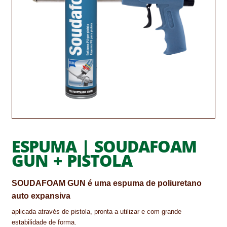
CONTACTOS
DESTAQUES “ESTRELAS DO MERCADO”
EM MANUTENÇÃO
EM MANUTENÇÃO PROGRAMADA
FACHADAS VENTILADAS (PANEL SYSTEM)
FINALIZAR COMPRAS
ESPUMA | SOUDAFOAM
HIDROFUGANTES
GUN + PISTOLA
HOMEPAGE
SOUDAFOAM GUN é uma espuma de poliuretano
IMPERMEABILIZAÇÕES
auto expansiva
aplicada através de pistola, pronta a utilizar e com grande
HIDROBLOCK
estabilidade de forma.