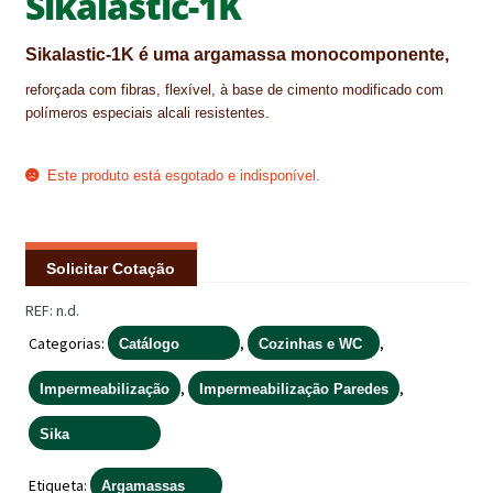
Sikalastic-1K
IMPERMEABILIZAÇÃO DE CAVES E FUNDAÇÕES
Sikalastic-1K é uma argamassa monocomponente,
IMPERMEABILIZAÇÃO DE COBERTURAS (SISTEMA)
reforçada com fibras, flexível, à base de cimento modificado com
polímeros especiais alcali resistentes.
IMPERMEABILIZAÇÃO EM PISCINAS
IMPERMEABILIZAÇÕES GERAIS
Este produto está esgotado e indisponível.
INQUÉRITO DE SATISFAÇÃO DO CLIENTE
ISOLAMENTO TÉRMICO (ETICS)
Solicitar Cotação
REF:
n.d.
LIVRO DE RECLAMAÇÕES
Categorias:
,
,
Catálogo
Cozinhas e WC
LOJA
,
,
Impermeabilização
Impermeabilização Paredes
MICROCIMENTO
Sika
MINHA CONTA
Etiqueta:
Argamassas