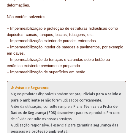
PROTEÇÃO DE FERRO
deformações.
RECENTES
Não contém solventes.
REPARAÇÃO DE BETÃO COM FERRO À VISTA
– Impermeabilização e protecção de estruturas hidráulicas como
depósitos, canais, tanques, bacias, tubagens, etc.
REVESTIMENTO DE TANQUES E SILOS
– Impermeabilização exterior de paredes enterradas.
– Impermeabilização interior de paredes e pavimentos, por exemplo
SELANTES DE JUNTAS (HIDROEXPANSÍVEIS)
em caves.
– Impermeabilização de terraços e varandas sobre betão ou
SISTEMA RESILIENTE PARA PAVIMENTOS
cerâmico existente previamente preparado.
– Impermeabilização de superfícies em betão
SOLICITAR COTAÇÃO
⚠️ Aviso de Segurança
TERMOS E CONDIÇÕES
Alguns produtos disponíveis podem ser
prejudiciais para a saúde e
para o ambiente
se não forem utilizados corretamente.
TINTA PROTEÇÃO
Antes da utilização, consulte sempre a
Ficha Técnica
e a
Ficha de
Dados de Segurança (FDS)
disponíveis para este produto. Em caso
TINTAS
de dúvida consulte os nossos serviços.
A utilização responsável é essencial para garantir a
segurança das
TRATAMENTO DE MADEIRAS
pessoas
e a
proteção ambiental
.