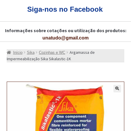
CARRINHO
Siga-nos no Facebook
CART
Informações sobre cotações ou utilização dos produtos:
COLAGEM DE PISOS DE MADEIRA
unatudo@gmail.com
COLAGEM DE VIDROS E JANELAS
Argamassa de
Início
Sika
Cozinhas e WC
COMO COMPRAR!
Impermeabilização Sika Sikalastic-1K
COMO TRATAR PAVIMENTO DE MADEIRAS COM PRODUTOS DA
BONA?
CONSTRUÇÃO CIVIL
🔍
BUCHA QUÍMICA
CURA E SELAGEM PARA PAVIMENTOS DE BETÃO
DESCOFRANTES RETARDADORES E DESATIVANTES