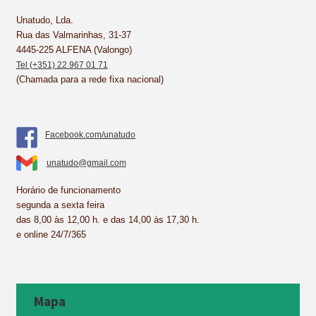
o
e
I
p
k
s
n
p
Unatudo, Lda.
Rua das Valmarinhas, 31-37
t
4445-225 ALFENA (Valongo)
Tel (+351) 22 967 01 71
(Chamada para a rede fixa nacional)
Facebook.com/unatudo
unatudo@gmail.com
Horário de funcionamento
segunda a sexta feira
das 8,00 às 12,00 h. e das 14,00 às 17,30 h.
e online 24/7/365
Mapa