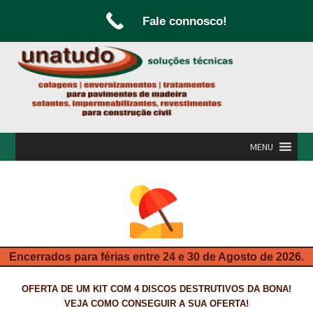
Fale connosco!
Ir
Saltar
para
para
a
o
navegação
conteúdo
MENU
INÍCIO
A UNATUDO
CAMPANHAS
Encerrados para férias entre 24 e 30 de Agosto de 2026.
CARPINTARIA E MARCENARIA
OFERTA DE UM KIT COM 4 DISCOS DESTRUTIVOS DA BONA!
FABRICO DE PORTAS E FOLHEAMENTO
VEJA COMO CONSEGUIR A SUA OFERTA!