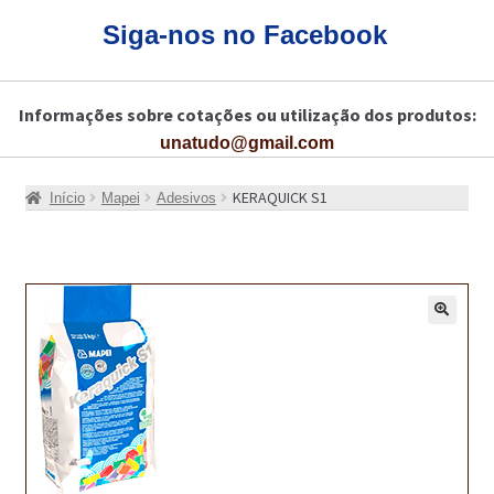
CARRINHO
Siga-nos no Facebook
CART
Informações sobre cotações ou utilização dos produtos:
COLAGEM DE PISOS DE MADEIRA
unatudo@gmail.com
COLAGEM DE VIDROS E JANELAS
KERAQUICK S1
Início
Mapei
Adesivos
COMO COMPRAR!
COMO TRATAR PAVIMENTO DE MADEIRAS COM PRODUTOS DA
BONA?
🔍
CONSTRUÇÃO CIVIL
BUCHA QUÍMICA
CURA E SELAGEM PARA PAVIMENTOS DE BETÃO
DESCOFRANTES RETARDADORES E DESATIVANTES