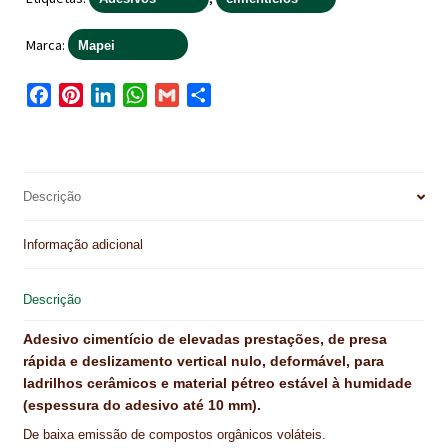
IMPERMEABILIZAÇÃO DE CAVES E FUNDAÇÕES
Marca:
Mapei
IMPERMEABILIZAÇÃO DE COBERTURAS (SISTEMA)
F
P
L
W
G
S
IMPERMEABILIZAÇÃO EM PISCINAS
a
i
i
h
m
h
c
n
n
a
a
a
IMPERMEABILIZAÇÕES GERAIS
e
t
k
t
i
r
b
e
e
s
l
e
Descrição
INQUÉRITO DE SATISFAÇÃO DO CLIENTE
o
r
d
A
o
e
I
p
ISOLAMENTO TÉRMICO (ETICS)
Informação adicional
k
s
n
p
LIVRO DE RECLAMAÇÕES
t
Descrição
LOJA
Adesivo cimentício de elevadas prestações, de presa
rápida e deslizamento vertical nulo, deformável, para
MICROCIMENTO
ladrilhos cerâmicos e material pétreo estável à humidade
(espessura do adesivo até 10 mm).
MINHA CONTA
De baixa emissão de compostos orgânicos voláteis.