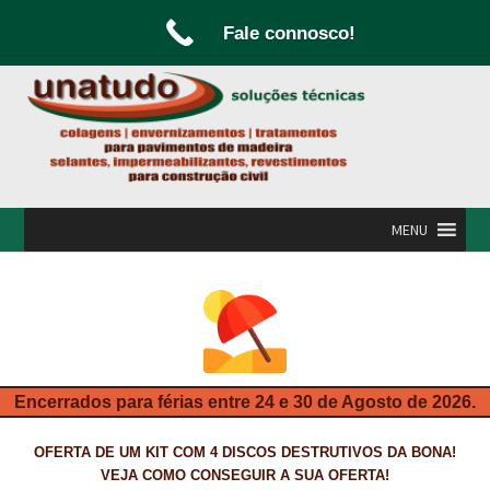
Fale connosco!
Ir
Saltar
para
para
a
o
navegação
conteúdo
MENU
INÍCIO
A UNATUDO
CAMPANHAS
Encerrados para férias entre 24 e 30 de Agosto de 2026.
CARPINTARIA E MARCENARIA
OFERTA DE UM KIT COM 4 DISCOS DESTRUTIVOS DA BONA!
FABRICO DE PORTAS E FOLHEAMENTO
VEJA COMO CONSEGUIR A SUA OFERTA!