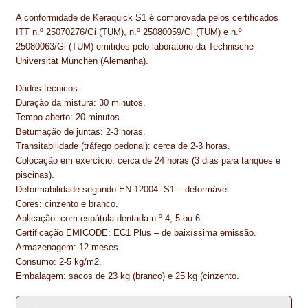
NEWSLETTER
A conformidade de Keraquick S1 é comprovada pelos certificados
ITT n.º 25070276/Gi (TUM), n.º 25080059/Gi (TUM) e n.º
PINTURA PAVIMENTOS DE CIMENTO
25080063/Gi (TUM) emitidos pelo laboratório da Technische
Universität München (Alemanha).
PISOS DESPORTIVOS
Dados técnicos:
POLÍTICA DE PRIVACIDADE
Duração da mistura: 30 minutos.
Tempo aberto: 20 minutos.
PRODUTOS DAS MARCAS
Betumação de juntas: 2-3 horas.
Transitabilidade (tráfego pedonal): cerca de 2-3 horas.
PRODUTOS E SOLUÇÕES TÉCNICAS PARA PROFISSIONAIS
Colocação em exercício: cerca de 24 horas (3 dias para tanques e
piscinas).
PRODUTOS ECOLÓGICOS CERTIFICADOS
Deformabilidade segundo EN 12004: S1 – deformável.
Cores: cinzento e branco.
Aplicação: com espátula dentada n.º 4, 5 ou 6.
PRODUTOS PARA A INDÚSTRIA AUTOMÓVEL
Certificação EMICODE: EC1 Plus – de baixíssima emissão.
Armazenagem: 12 meses.
PRODUTOS PARA A INDÚSTRIA NAVAL E MARÍTIMA
Consumo: 2-5 kg/m2.
Embalagem: sacos de 23 kg (branco) e 25 kg (cinzento.
PROFISSIONAIS