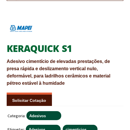
CONTACTOS
DESTAQUES “ESTRELAS DO MERCADO”
EM MANUTENÇÃO
KERAQUICK S1
EM MANUTENÇÃO PROGRAMADA
FACHADAS VENTILADAS (PANEL SYSTEM)
Adesivo cimentício de elevadas prestações, de
presa rápida e deslizamento vertical nulo,
FINALIZAR COMPRAS
deformável, para ladrilhos cerâmicos e material
pétreo estável à humidade
HIDROFUGANTES
HOMEPAGE
Solicitar Cotação
IMPERMEABILIZAÇÕES
Categoria:
Adesivos
HIDROBLOCK
Etiquetas:
,
Adesivos
cimenticios