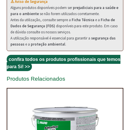
PROTEÇÃO DE FERRO
⚠️ Aviso de Segurança
Alguns produtos disponíveis podem ser
prejudiciais para a saúde e
RECENTES
para o ambiente
se não forem utilizados corretamente.
Antes da utilização, consulte sempre a
Ficha Técnica
e a
Ficha de
Dados de Segurança (FDS)
disponíveis para este produto. Em caso
REPARAÇÃO DE BETÃO COM FERRO À VISTA
de dúvida consulte os nossos serviços.
A utilização responsável é essencial para garantir a
segurança das
REVESTIMENTO DE TANQUES E SILOS
pessoas
e a
proteção ambiental
.
SELANTES DE JUNTAS (HIDROEXPANSÍVEIS)
confira todos os produtos profissionais que temos
SISTEMA RESILIENTE PARA PAVIMENTOS
para Si! >>
SOLICITAR COTAÇÃO
Produtos Relacionados
TERMOS E CONDIÇÕES
TINTA PROTEÇÃO
TINTAS
TRATAMENTO DE MADEIRAS