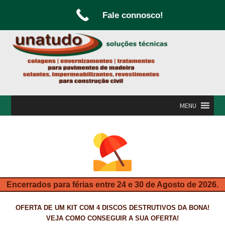
Fale connosco!
Ir
Saltar
para
para
a
o
navegação
conteúdo
MENU
INÍCIO
A UNATUDO
CAMPANHAS
Encerrados para férias entre 24 e 30 de Agosto de 2026.
CARPINTARIA E MARCENARIA
OFERTA DE UM KIT COM 4 DISCOS DESTRUTIVOS DA BONA!
FABRICO DE PORTAS E FOLHEAMENTO
VEJA COMO CONSEGUIR A SUA OFERTA!