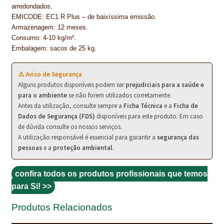
PROTEÇÃO DE FERRO
arredondados.
EMICODE: EC1 R Plus – de baixíssima emissão.
RECENTES
Armazenagem: 12 meses.
Consumo: 4-10 kg/m².
REPARAÇÃO DE BETÃO COM FERRO À VISTA
Embalagem: sacos de 25 kg.
REVESTIMENTO DE TANQUES E SILOS
⚠️ Aviso de Segurança
Alguns produtos disponíveis podem ser
prejudiciais para a saúde e
SELANTES DE JUNTAS (HIDROEXPANSÍVEIS)
para o ambiente
se não forem utilizados corretamente.
Antes da utilização, consulte sempre a
Ficha Técnica
e a
Ficha de
SISTEMA RESILIENTE PARA PAVIMENTOS
Dados de Segurança (FDS)
disponíveis para este produto. Em caso
de dúvida consulte os nossos serviços.
SOLICITAR COTAÇÃO
A utilização responsável é essencial para garantir a
segurança das
pessoas
e a
proteção ambiental
.
TERMOS E CONDIÇÕES
confira todos os produtos profissionais que temos
TINTA PROTEÇÃO
para Si! >>
TINTAS
Produtos Relacionados
TRATAMENTO DE MADEIRAS