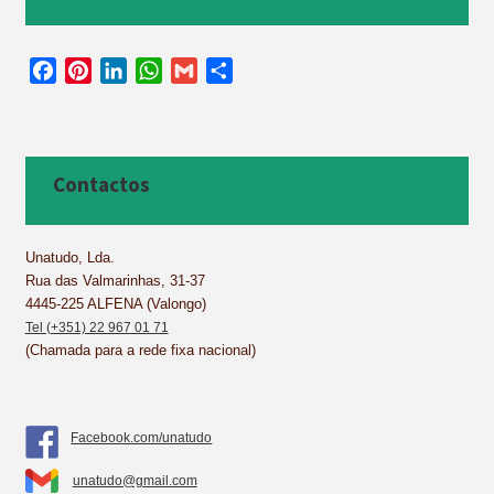
F
P
L
W
G
S
a
i
i
h
m
h
c
n
n
a
a
a
e
t
k
t
i
r
b
e
e
s
l
e
Contactos
o
r
d
A
o
e
I
p
k
s
n
p
Unatudo, Lda.
Rua das Valmarinhas, 31-37
t
4445-225 ALFENA (Valongo)
Tel (+351) 22 967 01 71
(Chamada para a rede fixa nacional)
Facebook.com/unatudo
unatudo@gmail.com