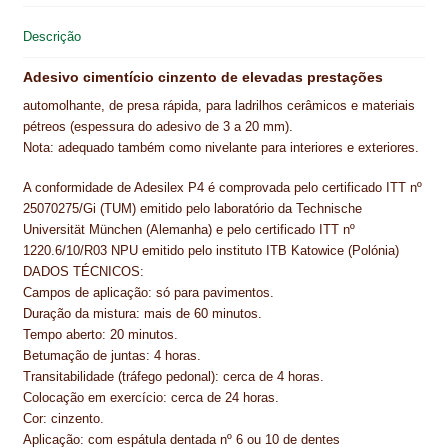
o
r
d
A
NEWSLETTER
o
e
I
p
Descrição
k
s
n
p
PINTURA PAVIMENTOS DE CIMENTO
t
Adesivo cimentício cinzento de elevadas prestações
PISOS DESPORTIVOS
automolhante, de presa rápida, para ladrilhos cerâmicos e materiais
pétreos (espessura do adesivo de 3 a 20 mm).
POLÍTICA DE PRIVACIDADE
Nota: adequado também como nivelante para interiores e exteriores.
A conformidade de Adesilex P4 é comprovada pelo certificado ITT nº
PRODUTOS DAS MARCAS
25070275/Gi (TUM) emitido pelo laboratório da Technische
Universität München (Alemanha) e pelo certificado ITT nº
PRODUTOS E SOLUÇÕES TÉCNICAS PARA PROFISSIONAIS
1220.6/10/R03 NPU emitido pelo instituto ITB Katowice (Polónia)
DADOS TÉCNICOS:
PRODUTOS ECOLÓGICOS CERTIFICADOS
Campos de aplicação: só para pavimentos.
Duração da mistura: mais de 60 minutos.
PRODUTOS PARA A INDÚSTRIA AUTOMÓVEL
Tempo aberto: 20 minutos.
Betumação de juntas: 4 horas.
PRODUTOS PARA A INDÚSTRIA NAVAL E MARÍTIMA
Transitabilidade (tráfego pedonal): cerca de 4 horas.
Colocação em exercício: cerca de 24 horas.
PROFISSIONAIS
Cor: cinzento.
Aplicação: com espátula dentada nº 6 ou 10 de dentes