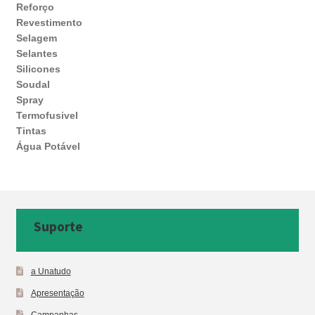
Reforço
Revestimento
Selagem
Selantes
Silicones
Soudal
Spray
Termofusivel
Tintas
Água Potável
Suporte
a Unatudo
Apresentação
Campanhas