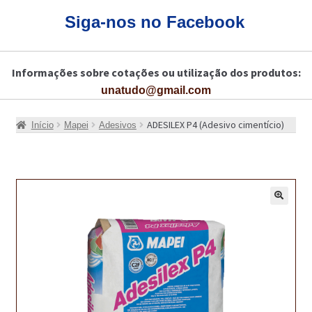
CARRINHO
Siga-nos no Facebook
CART
Informações sobre cotações ou utilização dos produtos:
COLAGEM DE PISOS DE MADEIRA
unatudo@gmail.com
COLAGEM DE VIDROS E JANELAS
ADESILEX P4 (Adesivo cimentício)
Início
Mapei
Adesivos
COMO COMPRAR!
COMO TRATAR PAVIMENTO DE MADEIRAS COM PRODUTOS DA
BONA?
🔍
CONSTRUÇÃO CIVIL
BUCHA QUÍMICA
CURA E SELAGEM PARA PAVIMENTOS DE BETÃO
DESCOFRANTES RETARDADORES E DESATIVANTES