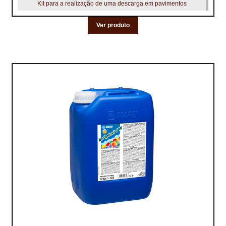
Kit para a realização de uma descarga em pavimentos
This
Ver produto
product
has
multiple
variants.
The
options
may
be
chosen
on
the
product
page