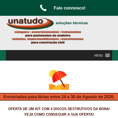
Fale connosco!
Ir
Saltar
para
para
a
o
navegação
conteúdo
MENU
INÍCIO
A UNATUDO
CAMPANHAS
Encerrados para férias entre 24 e 30 de Agosto de 2026.
CARPINTARIA E MARCENARIA
OFERTA DE UM KIT COM 4 DISCOS DESTRUTIVOS DA BONA!
FABRICO DE PORTAS E FOLHEAMENTO
VEJA COMO CONSEGUIR A SUA OFERTA!