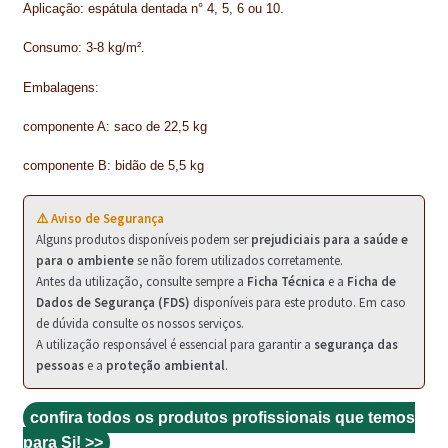
PROTEÇÃO DE FERRO
Aplicação: espátula dentada n° 4, 5, 6 ou 10.
RECENTES
Consumo: 3-8 kg/m².
Embalagens:
REPARAÇÃO DE BETÃO COM FERRO À VISTA
componente A: saco de 22,5 kg
REVESTIMENTO DE TANQUES E SILOS
componente B: bidão de 5,5 kg
SELANTES DE JUNTAS (HIDROEXPANSÍVEIS)
⚠️ Aviso de Segurança
SISTEMA RESILIENTE PARA PAVIMENTOS
Alguns produtos disponíveis podem ser
prejudiciais para a saúde e
para o ambiente
se não forem utilizados corretamente.
SOLICITAR COTAÇÃO
Antes da utilização, consulte sempre a
Ficha Técnica
e a
Ficha de
Dados de Segurança (FDS)
disponíveis para este produto. Em caso
TERMOS E CONDIÇÕES
de dúvida consulte os nossos serviços.
A utilização responsável é essencial para garantir a
segurança das
TINTA PROTEÇÃO
pessoas
e a
proteção ambiental
.
TINTAS
confira todos os produtos profissionais que temos
TRATAMENTO DE MADEIRAS
para Si! >>