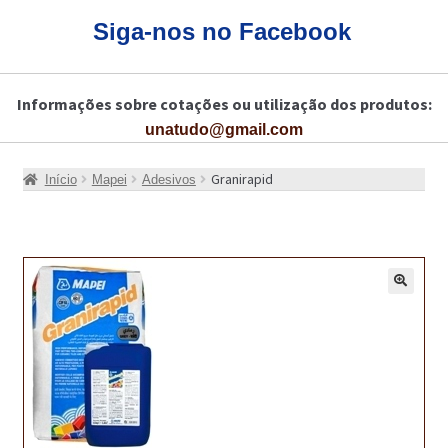
CARRINHO
Siga-nos no Facebook
CART
Informações sobre cotações ou utilização dos produtos:
COLAGEM DE PISOS DE MADEIRA
unatudo@gmail.com
COLAGEM DE VIDROS E JANELAS
Granirapid
Início
Mapei
Adesivos
COMO COMPRAR!
COMO TRATAR PAVIMENTO DE MADEIRAS COM PRODUTOS DA
BONA?
🔍
CONSTRUÇÃO CIVIL
BUCHA QUÍMICA
CURA E SELAGEM PARA PAVIMENTOS DE BETÃO
DESCOFRANTES RETARDADORES E DESATIVANTES