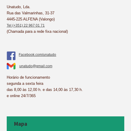
k
s
n
p
Unatudo, Lda.
Rua das Valmarinhas, 31-37
t
4445-225 ALFENA (Valongo)
Tel (+351) 22 967 01 71
(Chamada para a rede fixa nacional)
Facebook.com/unatudo
unatudo@gmail.com
Horário de funcionamento
segunda a sexta feira
das 8,00 às 12,00 h. e das 14,00 às 17,30 h.
e online 24/7/365
Mapa