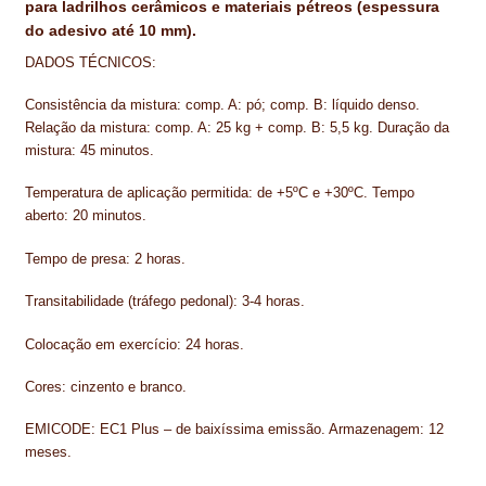
para ladrilhos cerâmicos e materiais pétreos (espessura
NEWSLETTER
do adesivo até 10 mm).
PINTURA PAVIMENTOS DE CIMENTO
DADOS TÉCNICOS:
Consistência da mistura: comp. A: pó; comp. B: líquido denso.
PISOS DESPORTIVOS
Relação da mistura: comp. A: 25 kg + comp. B: 5,5 kg. Duração da
mistura: 45 minutos.
POLÍTICA DE PRIVACIDADE
Temperatura de aplicação permitida: de +5ºC e +30ºC. Tempo
PRODUTOS DAS MARCAS
aberto: 20 minutos.
PRODUTOS E SOLUÇÕES TÉCNICAS PARA PROFISSIONAIS
Tempo de presa: 2 horas.
PRODUTOS ECOLÓGICOS CERTIFICADOS
Transitabilidade (tráfego pedonal): 3-4 horas.
Colocação em exercício: 24 horas.
PRODUTOS PARA A INDÚSTRIA AUTOMÓVEL
Cores: cinzento e branco.
PRODUTOS PARA A INDÚSTRIA NAVAL E MARÍTIMA
EMICODE: EC1 Plus – de baixíssima emissão. Armazenagem: 12
PROFISSIONAIS
meses.