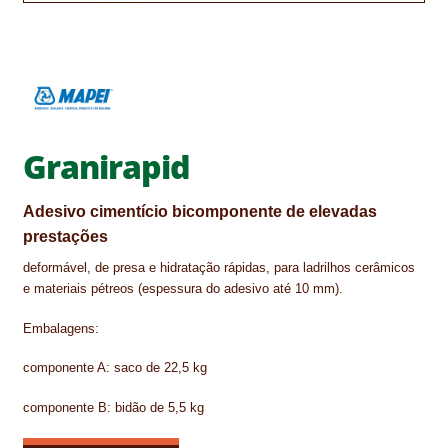
CONTACTOS
DESTAQUES “ESTRELAS DO MERCADO”
EM MANUTENÇÃO
Granirapid
EM MANUTENÇÃO PROGRAMADA
FACHADAS VENTILADAS (PANEL SYSTEM)
Adesivo cimentício bicomponente de elevadas
prestações
FINALIZAR COMPRAS
deformável, de presa e hidratação rápidas, para ladrilhos cerâmicos
e materiais pétreos (espessura do adesivo até 10 mm).
HIDROFUGANTES
Embalagens:
HOMEPAGE
componente A: saco de 22,5 kg
IMPERMEABILIZAÇÕES
componente B: bidão de 5,5 kg
HIDROBLOCK