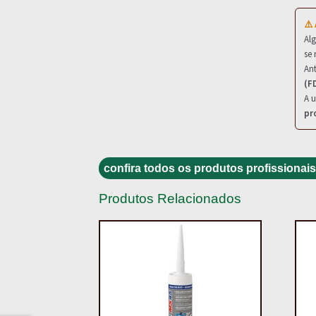
⚠️
Al
se 
Ant
(F
A u
pr
confira todos os produtos profissionais
Produtos Relacionados