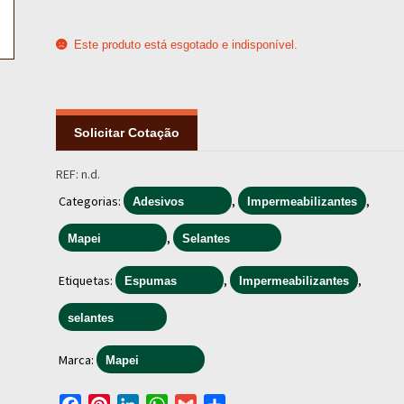
Este produto está esgotado e indisponível.
Solicitar Cotação
REF:
n.d.
Categorias:
,
,
Adesivos
Impermeabilizantes
,
Mapei
Selantes
Etiquetas:
,
,
Espumas
Impermeabilizantes
selantes
Marca:
Mapei