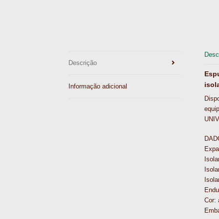
Desc
Descrição
Espu
isol
Informação adicional
Disp
equi
UNI
DAD
Expan
Isol
Isol
Isola
Endu
Cor: 
Emba