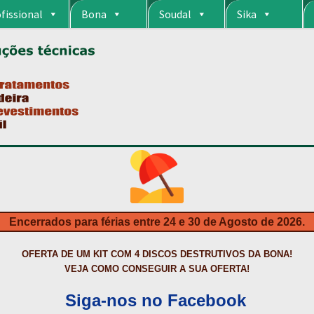
fissional
Bona
Soudal
Sika
RIA
CARRINHO
CART
COLAGEM DE PISOS DE MADEIRA
COLAGEM DE VI
S DA BONA?
CONSTRUÇÃO CIVIL
CONTACTOS
DESTAQUES “ESTRELAS
MPRAS
HIDROFUGANTES
HOMEPAGE
IMPERMEABILIZAÇÕES
INQUÉRITO
NTA
NEWSLETTER
PINTURA PAVIMENTOS DE CIMENTO
PISOS DESPOR
IS
PRODUTOS ECOLÓGICOS CERTIFICADOS
PRODUTOS PARA A INDÚS
ÇÃO DE BETÃO COM FERRO À VISTA
REVESTIMENTO DE TANQUES E 
Encerrados para férias entre 24 e 30 de Agosto de 2026.
TAÇÃO
TERMOS E CONDIÇÕES
TINTA PROTEÇÃO
TINTAS
TRATAMENTO D
OFERTA DE UM KIT COM 4 DISCOS DESTRUTIVOS DA BONA!
VEJA COMO CONSEGUIR A SUA OFERTA!
Siga-nos no Facebook