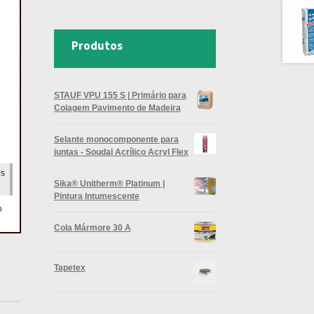
Produtos
STAUF VPU 155 S | Primário para
Colagem Pavimento de Madeira
Selante monocomponente para
juntas - Soudal Acrílico Acryl Flex
os
Sika® Unitherm® Platinum |
Pintura Intumescente
o
Cola Mármore 30 A
Tapetex