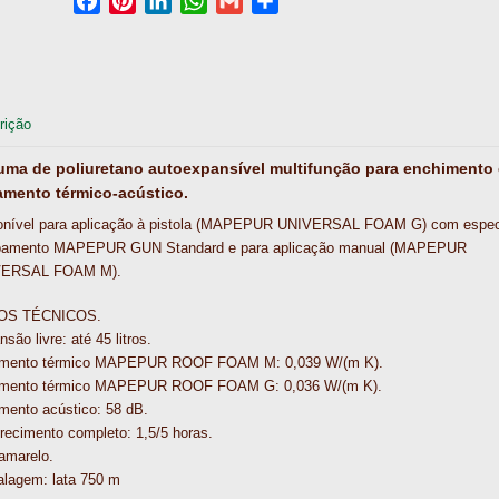
F
P
L
W
G
S
a
i
i
h
m
h
c
n
n
a
a
a
e
t
k
t
i
r
b
e
e
s
l
e
rição
o
r
d
A
o
e
I
p
ma de poliuretano autoexpansível multifunção para enchimento 
k
s
n
p
amento térmico-acústico.
t
onível para aplicação à pistola (MAPEPUR UNIVERSAL FOAM G) com espec
pamento MAPEPUR GUN Standard e para aplicação manual (MAPEPUR
VERSAL FOAM M).
OS TÉCNICOS.
são livre: até 45 litros.
amento térmico MAPEPUR ROOF FOAM M: 0,039 W/(m K).
amento térmico MAPEPUR ROOF FOAM G: 0,036 W/(m K).
mento acústico: 58 dB.
recimento completo: 1,5/5 horas.
amarelo.
lagem: lata 750 m