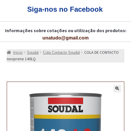
CARRINHO
Siga-nos no Facebook
CART
Informações sobre cotações ou utilização dos produtos:
COLAGEM DE PISOS DE MADEIRA
unatudo@gmail.com
COLAGEM DE VIDROS E JANELAS
COLA DE CONTACTO
Início
Soudal
Cola Contacto Soudal
COMO COMPRAR!
neoprene 140LQ
COMO TRATAR PAVIMENTO DE MADEIRAS COM PRODUTOS DA
BONA?
CONSTRUÇÃO CIVIL
🔍
BUCHA QUÍMICA
CURA E SELAGEM PARA PAVIMENTOS DE BETÃO
DESCOFRANTES RETARDADORES E DESATIVANTES