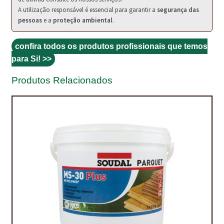
PROTEÇÃO DE FERRO
A utilização responsável é essencial para garantir a
segurança das
pessoas
e a
proteção ambiental
.
RECENTES
REPARAÇÃO DE BETÃO COM FERRO À VISTA
confira todos os produtos profissionais que temos
para Si! >>
REVESTIMENTO DE TANQUES E SILOS
Produtos Relacionados
SELANTES DE JUNTAS (HIDROEXPANSÍVEIS)
SISTEMA RESILIENTE PARA PAVIMENTOS
SOLICITAR COTAÇÃO
TERMOS E CONDIÇÕES
TINTA PROTEÇÃO
TINTAS
TRATAMENTO DE MADEIRAS