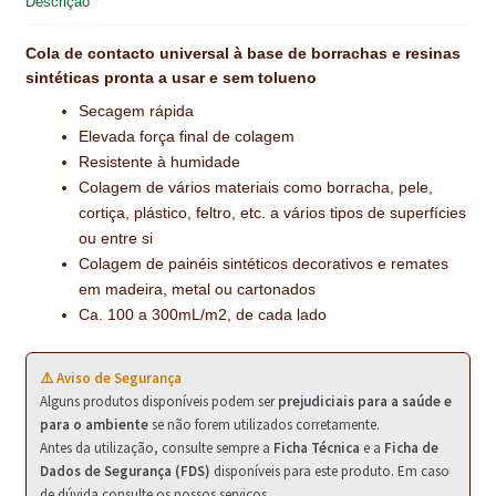
Descrição
NEWSLETTER
Cola de contacto universal à base de borrachas e resinas
PINTURA PAVIMENTOS DE CIMENTO
sintéticas pronta a usar e sem tolueno
Secagem rápida
PISOS DESPORTIVOS
Elevada força final de colagem
POLÍTICA DE PRIVACIDADE
Resistente à humidade
Colagem de vários materiais como borracha, pele,
PRODUTOS DAS MARCAS
cortiça, plástico, feltro, etc. a vários tipos de superfícies
ou entre si
PRODUTOS E SOLUÇÕES TÉCNICAS PARA PROFISSIONAIS
Colagem de painéis sintéticos decorativos e remates
em madeira, metal ou cartonados
PRODUTOS ECOLÓGICOS CERTIFICADOS
Ca. 100 a 300mL/m2, de cada lado
PRODUTOS PARA A INDÚSTRIA AUTOMÓVEL
⚠️ Aviso de Segurança
Alguns produtos disponíveis podem ser
prejudiciais para a saúde e
PRODUTOS PARA A INDÚSTRIA NAVAL E MARÍTIMA
para o ambiente
se não forem utilizados corretamente.
Antes da utilização, consulte sempre a
Ficha Técnica
e a
Ficha de
PROFISSIONAIS
Dados de Segurança (FDS)
disponíveis para este produto. Em caso
de dúvida consulte os nossos serviços.