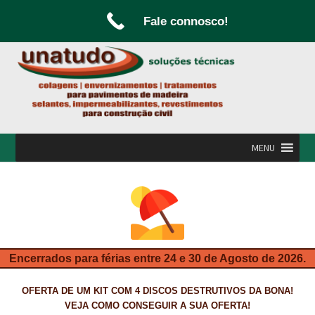
Fale connosco!
Ir
Saltar
para
para
a
o
navegação
conteúdo
MENU
INÍCIO
A UNATUDO
CAMPANHAS
Encerrados para férias entre 24 e 30 de Agosto de 2026.
CARPINTARIA E MARCENARIA
OFERTA DE UM KIT COM 4 DISCOS DESTRUTIVOS DA BONA!
FABRICO DE PORTAS E FOLHEAMENTO
VEJA COMO CONSEGUIR A SUA OFERTA!