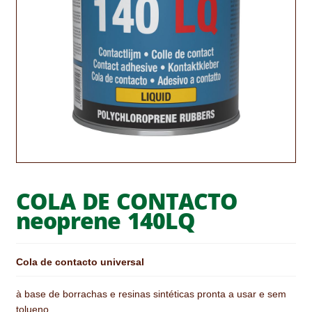
CONTACTOS
DESTAQUES “ESTRELAS DO MERCADO”
EM MANUTENÇÃO
EM MANUTENÇÃO PROGRAMADA
FACHADAS VENTILADAS (PANEL SYSTEM)
FINALIZAR COMPRAS
COLA DE CONTACTO
HIDROFUGANTES
neoprene 140LQ
HOMEPAGE
Cola de contacto universal
IMPERMEABILIZAÇÕES
à base de borrachas e resinas sintéticas pronta a usar e sem
HIDROBLOCK
tolueno