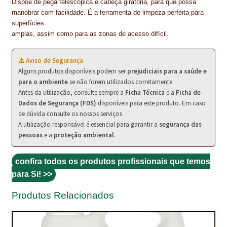
PROTEÇÃO DE FERRO
Dispõe de pega telescópica e cabeça giratória, para que possa
manobrar com facilidade. É a ferramenta de limpeza perfeita para
RECENTES
superfícies
amplas, assim como para as zonas de acesso difícil.
REPARAÇÃO DE BETÃO COM FERRO À VISTA
⚠️ Aviso de Segurança
REVESTIMENTO DE TANQUES E SILOS
Alguns produtos disponíveis podem ser
prejudiciais para a saúde e
para o ambiente
se não forem utilizados corretamente.
SELANTES DE JUNTAS (HIDROEXPANSÍVEIS)
Antes da utilização, consulte sempre a
Ficha Técnica
e a
Ficha de
Dados de Segurança (FDS)
disponíveis para este produto. Em caso
SISTEMA RESILIENTE PARA PAVIMENTOS
de dúvida consulte os nossos serviços.
A utilização responsável é essencial para garantir a
segurança das
SOLICITAR COTAÇÃO
pessoas
e a
proteção ambiental
.
TERMOS E CONDIÇÕES
confira todos os produtos profissionais que temos
para Si! >>
TINTA PROTEÇÃO
Produtos Relacionados
TINTAS
TRATAMENTO DE MADEIRAS