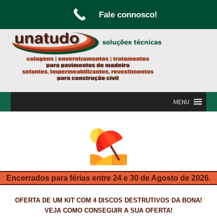
Fale connosco!
Ir
Saltar
para
para
a
o
navegação
conteúdo
MENU
INÍCIO
A UNATUDO
CAMPANHAS
Encerrados para férias entre 24 e 30 de Agosto de 2026.
CARPINTARIA E MARCENARIA
OFERTA DE UM KIT COM 4 DISCOS DESTRUTIVOS DA BONA!
FABRICO DE PORTAS E FOLHEAMENTO
VEJA COMO CONSEGUIR A SUA OFERTA!