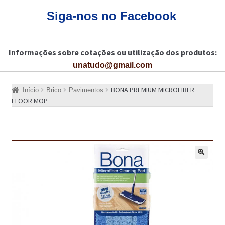
CARRINHO
Siga-nos no Facebook
CART
Informações sobre cotações ou utilização dos produtos:
COLAGEM DE PISOS DE MADEIRA
unatudo@gmail.com
COLAGEM DE VIDROS E JANELAS
BONA PREMIUM MICROFIBER
Início
Brico
Pavimentos
COMO COMPRAR!
FLOOR MOP
COMO TRATAR PAVIMENTO DE MADEIRAS COM PRODUTOS DA
BONA?
CONSTRUÇÃO CIVIL
🔍
BUCHA QUÍMICA
CURA E SELAGEM PARA PAVIMENTOS DE BETÃO
DESCOFRANTES RETARDADORES E DESATIVANTES