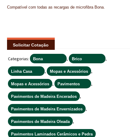
IMPERMEABILIZAÇÃO DE CAVES E FUNDAÇÕES
Compatível com todas as recargas de microfibra Bona.
IMPERMEABILIZAÇÃO DE COBERTURAS (SISTEMA)
IMPERMEABILIZAÇÃO EM PISCINAS
Solicitar Cotação
IMPERMEABILIZAÇÕES GERAIS
Categorias:
,
,
Bona
Brico
INQUÉRITO DE SATISFAÇÃO DO CLIENTE
,
,
Linha Casa
Mopas e Acessórios
ISOLAMENTO TÉRMICO (ETICS)
,
,
Mopas e Acessórios
Pavimentos
LIVRO DE RECLAMAÇÕES
,
Pavimentos de Madeira Encerados
LOJA
,
Pavimentos de Madeira Envernizados
MICROCIMENTO
,
Pavimentos de Madeira Oleada
MINHA CONTA
Pavimentos Laminados Cerâmicos e Pedra