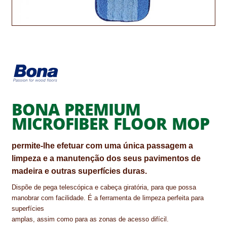
CONTACTOS
DESTAQUES “ESTRELAS DO MERCADO”
EM MANUTENÇÃO
EM MANUTENÇÃO PROGRAMADA
BONA PREMIUM
FACHADAS VENTILADAS (PANEL SYSTEM)
MICROFIBER FLOOR MOP
FINALIZAR COMPRAS
permite-lhe efetuar com uma única passagem a
HIDROFUGANTES
limpeza e a manutenção dos seus pavimentos de
madeira e outras superfícies duras.
HOMEPAGE
Dispõe de pega telescópica e cabeça giratória, para que possa
IMPERMEABILIZAÇÕES
manobrar com facilidade. É a ferramenta de limpeza perfeita para
superfícies
HIDROBLOCK
amplas, assim como para as zonas de acesso difícil.