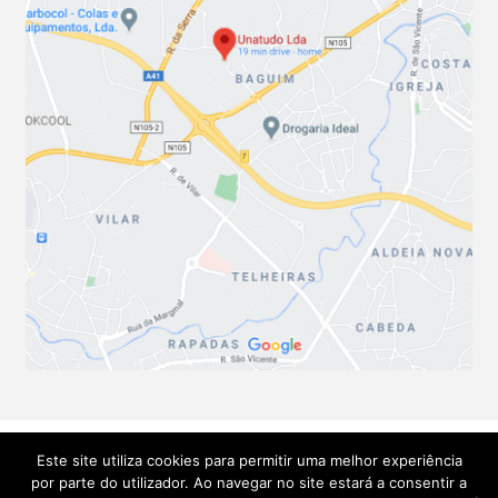
Este site utiliza cookies para permitir uma melhor experiência
© Soluções Técnicas Unatudo 2026
por parte do utilizador. Ao navegar no site estará a consentir a