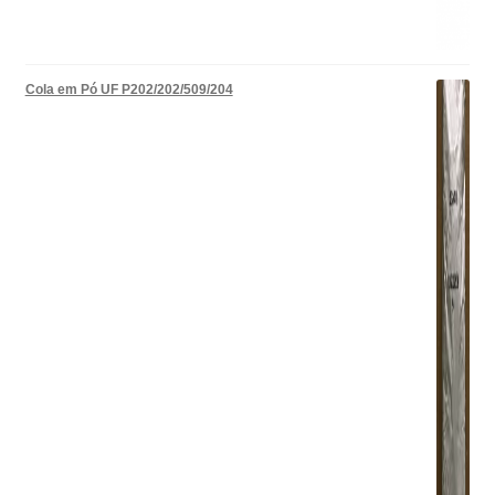
Cola em Pó UF P202/202/509/204