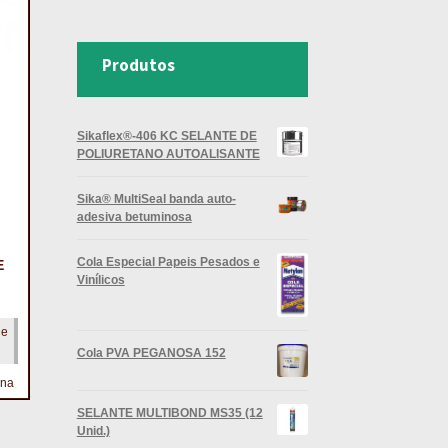
Produtos
Sikaflex®-406 KC SELANTE DE
POLIURETANO AUTOALISANTE
Sika® MultiSeal banda auto-
adesiva betuminosa
Cola Especial Papeis Pesados e
E
Vinílicos
 e
Cola PVA PEGANOSA 152
ona
SELANTE MULTIBOND MS35 (12
Unid.)