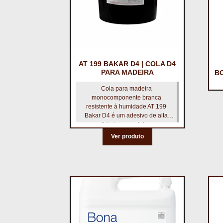
AT 199 BAKAR D4 | COLA D4
PARA MADEIRA
B
Cola para madeira
monocomponente branca
resistente à humidade AT 199
Bakar D4 é um adesivo de alta
qualidade, especialmente
formulado para aplicações de
Ver produto
carpintaria e montagem.