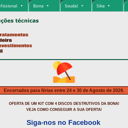
fissional
Bona
Soudal
Sika
RIA
CARRINHO
CART
COLAGEM DE PISOS DE MADEIRA
COLAGEM DE VI
S DA BONA?
CONSTRUÇÃO CIVIL
CONTACTOS
DESTAQUES “ESTRELAS
MPRAS
HIDROFUGANTES
HOMEPAGE
IMPERMEABILIZAÇÕES
INQUÉRITO
NTA
NEWSLETTER
PINTURA PAVIMENTOS DE CIMENTO
PISOS DESPOR
IS
PRODUTOS ECOLÓGICOS CERTIFICADOS
PRODUTOS PARA A INDÚS
ÇÃO DE BETÃO COM FERRO À VISTA
REVESTIMENTO DE TANQUES E 
Encerrados para férias entre 24 e 30 de Agosto de 2026.
TAÇÃO
TERMOS E CONDIÇÕES
TINTA PROTEÇÃO
TINTAS
TRATAMENTO D
OFERTA DE UM KIT COM 4 DISCOS DESTRUTIVOS DA BONA!
VEJA COMO CONSEGUIR A SUA OFERTA!
Siga-nos no Facebook