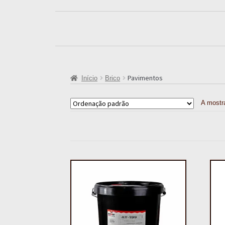
Pavimentos
Início
Brico
A mostr