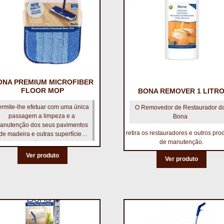
ONA PREMIUM MICROFIBER
FLOOR MOP
BONA REMOVER 1 LITR
ermite-lhe efetuar com uma única
O Removedor de Restaurador d
passagem a limpeza e a
Bona
anutenção dos seus pavimentos
retira os restauradores e outros pro
de madeira e outras superfícies
de manutenção.
duras.
Ver produto
Ver produto