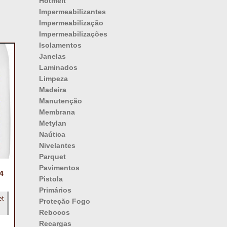
Hotmelt
Impermeabilizantes
Impermeabilização
Impermeabilizações
Isolamentos
Janelas
Laminados
Limpeza
Madeira
Manutenção
Membrana
Metylan
Naútica
Nivelantes
Parquet
Pavimentos
4
Pistola
Primários
et
Proteção Fogo
Rebocos
Recargas