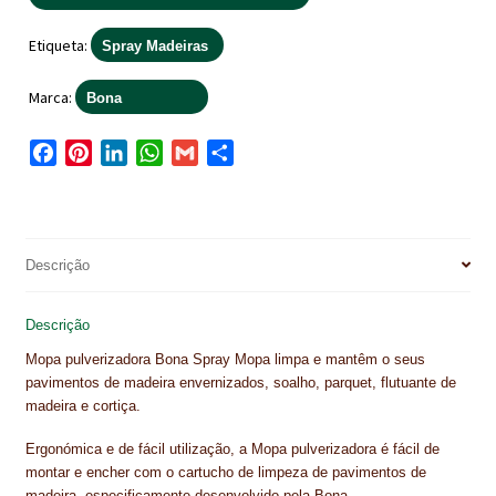
NEWSLETTER
Etiqueta:
Spray Madeiras
PINTURA PAVIMENTOS DE CIMENTO
Marca:
Bona
PISOS DESPORTIVOS
F
P
L
W
G
S
POLÍTICA DE PRIVACIDADE
a
i
i
h
m
h
c
n
n
a
a
a
PRODUTOS DAS MARCAS
e
t
k
t
i
r
PRODUTOS E SOLUÇÕES TÉCNICAS PARA PROFISSIONAIS
b
e
e
s
l
e
Descrição
o
r
d
A
PRODUTOS ECOLÓGICOS CERTIFICADOS
o
e
I
p
Descrição
k
s
n
p
PRODUTOS PARA A INDÚSTRIA AUTOMÓVEL
Mopa pulverizadora Bona Spray Mopa limpa e mantêm o seus
t
pavimentos de madeira envernizados, soalho, parquet, flutuante de
PRODUTOS PARA A INDÚSTRIA NAVAL E MARÍTIMA
madeira e cortiça.
PROFISSIONAIS
Ergonómica e de fácil utilização, a Mopa pulverizadora é fácil de
montar e encher com o cartucho de limpeza de pavimentos de
madeira, especificamente desenvolvido pela Bona.