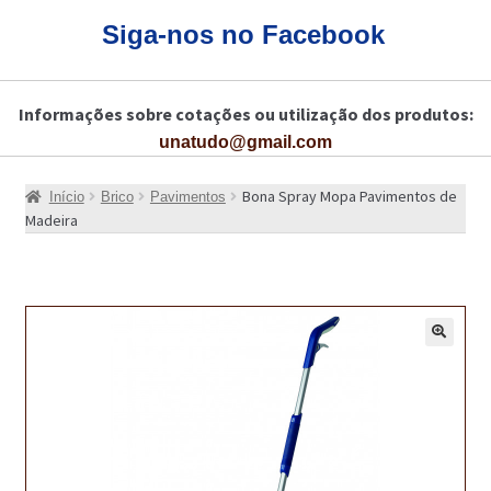
CARRINHO
Siga-nos no Facebook
CART
Informações sobre cotações ou utilização dos produtos:
COLAGEM DE PISOS DE MADEIRA
unatudo@gmail.com
COLAGEM DE VIDROS E JANELAS
Bona Spray Mopa Pavimentos de
Início
Brico
Pavimentos
COMO COMPRAR!
Madeira
COMO TRATAR PAVIMENTO DE MADEIRAS COM PRODUTOS DA
BONA?
CONSTRUÇÃO CIVIL
🔍
BUCHA QUÍMICA
CURA E SELAGEM PARA PAVIMENTOS DE BETÃO
DESCOFRANTES RETARDADORES E DESATIVANTES