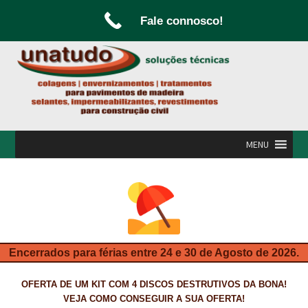
Fale connosco!
Ir
Saltar
para
para
a
o
navegação
conteúdo
MENU
INÍCIO
A UNATUDO
CAMPANHAS
Encerrados para férias entre 24 e 30 de Agosto de 2026.
CARPINTARIA E MARCENARIA
OFERTA DE UM KIT COM 4 DISCOS DESTRUTIVOS DA BONA!
FABRICO DE PORTAS E FOLHEAMENTO
VEJA COMO CONSEGUIR A SUA OFERTA!