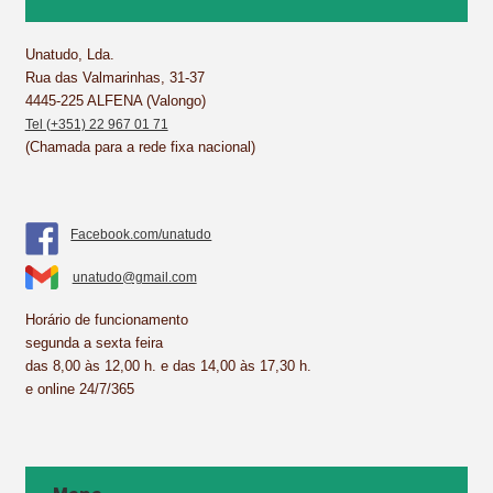
o
r
d
A
o
e
I
p
k
s
n
p
Unatudo, Lda.
Rua das Valmarinhas, 31-37
t
4445-225 ALFENA (Valongo)
Tel (+351) 22 967 01 71
(Chamada para a rede fixa nacional)
Facebook.com/unatudo
unatudo@gmail.com
Horário de funcionamento
segunda a sexta feira
das 8,00 às 12,00 h. e das 14,00 às 17,30 h.
e online 24/7/365