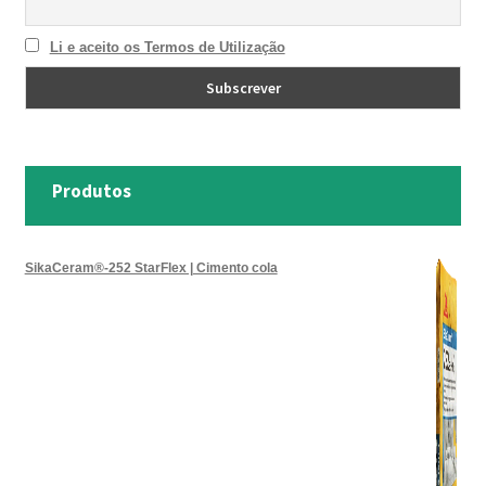
Li e aceito os Termos de Utilização
Produtos
SikaCeram®-252 StarFlex | Cimento cola