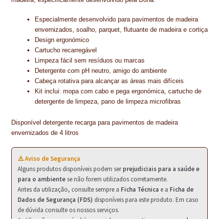
PROTEÇÃO DE FERRO
Especialmente desenvolvido para pavimentos de madeira
RECENTES
envernizados, soalho, parquet, flutuante de madeira e cortiça
Design ergonómico
REPARAÇÃO DE BETÃO COM FERRO À VISTA
Cartucho recarregável
Limpeza fácil sem resíduos ou marcas
REVESTIMENTO DE TANQUES E SILOS
Detergente com pH neutro, amigo do ambiente
Cabeça rotativa para alcançar as áreas mais difíceis
SELANTES DE JUNTAS (HIDROEXPANSÍVEIS)
Kit inclui: mopa com cabo e pega ergonómica, cartucho de
detergente de limpeza, pano de limpeza microfibras
SISTEMA RESILIENTE PARA PAVIMENTOS
Disponível detergente recarga para pavimentos de madeira
SOLICITAR COTAÇÃO
envernizados de 4 litros
TERMOS E CONDIÇÕES
⚠️ Aviso de Segurança
Alguns produtos disponíveis podem ser
prejudiciais para a saúde e
TINTA PROTEÇÃO
para o ambiente
se não forem utilizados corretamente.
Antes da utilização, consulte sempre a
Ficha Técnica
e a
Ficha de
TINTAS
Dados de Segurança (FDS)
disponíveis para este produto. Em caso
de dúvida consulte os nossos serviços.
TRATAMENTO DE MADEIRAS