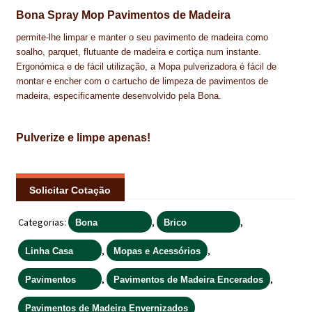
Bona Spray Mop Pavimentos de Madeira
IMPERMEABILIZAÇÃO DE CAVES E FUNDAÇÕES
permite-lhe limpar e manter o seu pavimento de madeira como
IMPERMEABILIZAÇÃO DE COBERTURAS (SISTEMA)
soalho, parquet, flutuante de madeira e cortiça num instante.
Ergonómica e de fácil utilização, a Mopa pulverizadora é fácil de
IMPERMEABILIZAÇÃO EM PISCINAS
montar e encher com o cartucho de limpeza de pavimentos de
madeira, especificamente desenvolvido pela Bona.
IMPERMEABILIZAÇÕES GERAIS
Pulverize e limpe apenas!
INQUÉRITO DE SATISFAÇÃO DO CLIENTE
ISOLAMENTO TÉRMICO (ETICS)
Solicitar Cotação
LIVRO DE RECLAMAÇÕES
Categorias:
,
,
Bona
Brico
LOJA
,
,
Linha Casa
Mopas e Acessórios
MICROCIMENTO
,
,
Pavimentos
Pavimentos de Madeira Encerados
MINHA CONTA
Pavimentos de Madeira Envernizados