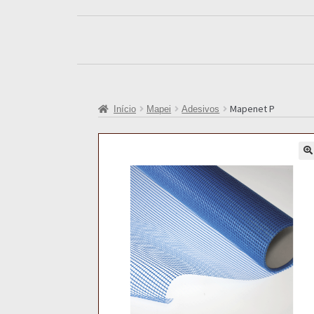
Mapenet P
Início
Mapei
Adesivos
🔍