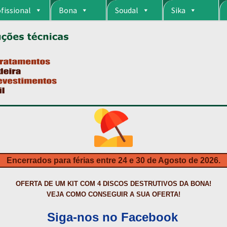
fissional
Bona
Soudal
Sika
RIA
CARRINHO
CART
COLAGEM DE PISOS DE MADEIRA
COLAGEM DE VI
S DA BONA?
CONSTRUÇÃO CIVIL
CONTACTOS
DESTAQUES “ESTRELAS
MPRAS
HIDROFUGANTES
HOMEPAGE
IMPERMEABILIZAÇÕES
INQUÉRITO
NTA
NEWSLETTER
PINTURA PAVIMENTOS DE CIMENTO
PISOS DESPOR
IS
PRODUTOS ECOLÓGICOS CERTIFICADOS
PRODUTOS PARA A INDÚS
ÇÃO DE BETÃO COM FERRO À VISTA
REVESTIMENTO DE TANQUES E 
Encerrados para férias entre 24 e 30 de Agosto de 2026.
TAÇÃO
TERMOS E CONDIÇÕES
TINTA PROTEÇÃO
TINTAS
TRATAMENTO D
OFERTA DE UM KIT COM 4 DISCOS DESTRUTIVOS DA BONA!
VEJA COMO CONSEGUIR A SUA OFERTA!
Siga-nos no Facebook