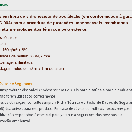
rição
o
r
d
A
o
e
I
p
 em fibra de vidro resistente aos álcalis (em conformidade à guia
k
s
n
p
 004) para a armadura de proteções impermeáveis, membranas
t
fratura e isolamentos térmicos pelo exterior.
s técnicos:
azul
: 150 g/m² ± 8%.
nsões da malha: 3,7×4,7 mm.
zenagem: ilimitada.
lagem: rolos de 50 m x 1 m de altura.
 Aviso de Segurança
guns produtos disponíveis podem ser
prejudiciais para a saúde e para o ambien
não forem utilizados corretamente.
es da utilização, consulte sempre a
Ficha Técnica
e a
Ficha de Dados de Segura
DS)
disponíveis para este produto. Em caso de dúvida consulte os nossos serviços.
tilização responsável é essencial para garantir a
segurança das pessoas
e a
oteção ambiental
.