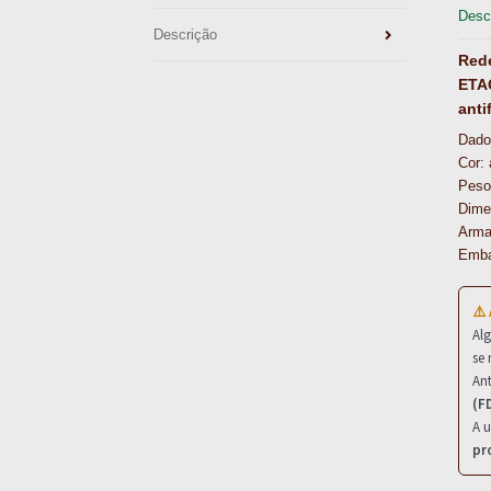
Desc
Descrição
Rede
ETAG
anti
Dado
Cor: 
Peso
Dime
Arma
Emba
⚠️
Al
se 
Ant
(F
A u
pr