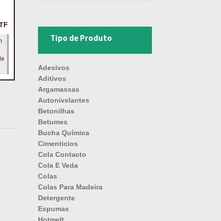
TF
Tipo de Produto
m
de
Adesivos
Aditivos
Argamassas
Autonivelantes
Betonilhas
Betumes
Bucha Química
Cimenticios
Cola Contacto
Cola E Veda
Colas
Colas Para Madeira
Detergente
Espumas
Hotmelt