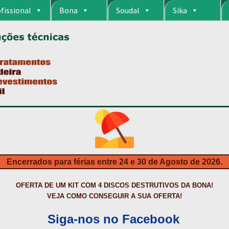
fissional
Bona
Soudal
Sika
RIA
CARRINHO
CART
COLAGEM DE PISOS DE MADEIRA
COLAGEM DE VI
S DA BONA?
CONSTRUÇÃO CIVIL
CONTACTOS
DESTAQUES “ESTRELAS
MPRAS
HIDROFUGANTES
HOMEPAGE
IMPERMEABILIZAÇÕES
INQUÉRITO
NTA
NEWSLETTER
PINTURA PAVIMENTOS DE CIMENTO
PISOS DESPOR
IS
PRODUTOS ECOLÓGICOS CERTIFICADOS
PRODUTOS PARA A INDÚS
ÇÃO DE BETÃO COM FERRO À VISTA
REVESTIMENTO DE TANQUES E 
Encerrados para férias entre 24 e 30 de Agosto de 2026.
TAÇÃO
TERMOS E CONDIÇÕES
TINTA PROTEÇÃO
TINTAS
TRATAMENTO D
OFERTA DE UM KIT COM 4 DISCOS DESTRUTIVOS DA BONA!
VEJA COMO CONSEGUIR A SUA OFERTA!
Siga-nos no Facebook