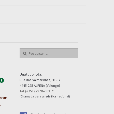
Pesquisar
por:
Unatudo, Lda.
o
Rua das Valmarinhas, 31-37
4445-225 ALFENA (Valongo)
Tel (+351) 22 967 01 71
(Chamada para a rede fixa nacional)
 com
a