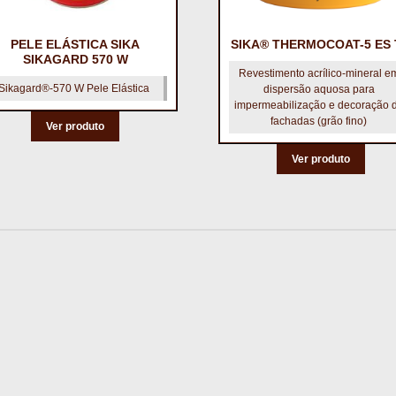
PELE ELÁSTICA SIKA
SIKA® THERMOCOAT-5 ES 
SIKAGARD 570 W
Revestimento acrílico-mineral e
Sikagard®-570 W Pele Elástica
dispersão aquosa para
impermeabilização e decoração 
fachadas (grão fino)
Ver produto
Ver produto