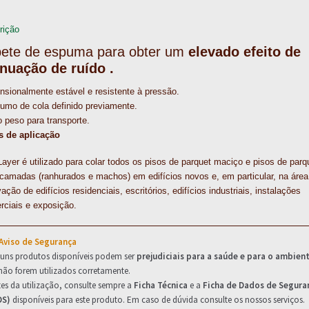
e
t
k
t
i
r
b
e
e
s
l
e
rição
o
r
d
A
ete de espuma para obter um
elevado efeito de
o
e
I
p
nuação de ruído .
k
s
n
p
t
sionalmente estável e resistente à pressão.
umo de cola definido previamente.
 peso para transporte.
s de aplicação
ayer é utilizado para colar todos os pisos de parquet maciço e pisos de parq
camadas (ranhurados e machos) em edifícios novos e, em particular, na área
ação de edifícios residenciais, escritórios, edifícios industriais, instalações
rciais e exposição.
 Aviso de Segurança
guns produtos disponíveis podem ser
prejudiciais para a saúde e para o ambien
não forem utilizados corretamente.
es da utilização, consulte sempre a
Ficha Técnica
e a
Ficha de Dados de Segura
DS)
disponíveis para este produto. Em caso de dúvida consulte os nossos serviços.