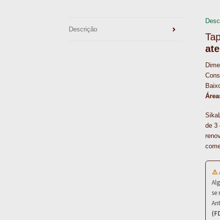
Desc
Descrição
Tap
ate
Dimen
Cons
Baixo
Área
SikaL
de 3 
renov
come
⚠️
Al
se 
Ant
(F