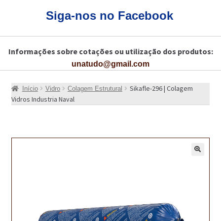
CARRINHO
Siga-nos no Facebook
CART
Informações sobre cotações ou utilização dos produtos:
COLAGEM DE PISOS DE MADEIRA
unatudo@gmail.com
COLAGEM DE VIDROS E JANELAS
Sikafle-296 | Colagem
Início
Vidro
Colagem Estrutural
COMO COMPRAR!
Vidros Industria Naval
COMO TRATAR PAVIMENTO DE MADEIRAS COM PRODUTOS DA
BONA?
CONSTRUÇÃO CIVIL
🔍
BUCHA QUÍMICA
CURA E SELAGEM PARA PAVIMENTOS DE BETÃO
DESCOFRANTES RETARDADORES E DESATIVANTES