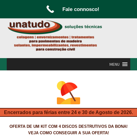
Fale connosco!
Ir
Saltar
para
para
a
o
navegação
conteúdo
MENU
INÍCIO
A UNATUDO
CAMPANHAS
Encerrados para férias entre 24 e 30 de Agosto de 2026.
CARPINTARIA E MARCENARIA
OFERTA DE UM KIT COM 4 DISCOS DESTRUTIVOS DA BONA!
FABRICO DE PORTAS E FOLHEAMENTO
VEJA COMO CONSEGUIR A SUA OFERTA!