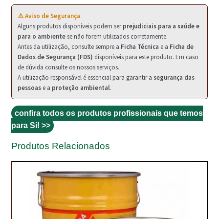
PROTEÇÃO DE FERRO
⚠️ Aviso de Segurança
RECENTES
Alguns produtos disponíveis podem ser
prejudiciais para a saúde e
para o ambiente
se não forem utilizados corretamente.
REPARAÇÃO DE BETÃO COM FERRO À VISTA
Antes da utilização, consulte sempre a
Ficha Técnica
e a
Ficha de
Dados de Segurança (FDS)
disponíveis para este produto. Em caso
REVESTIMENTO DE TANQUES E SILOS
de dúvida consulte os nossos serviços.
A utilização responsável é essencial para garantir a
segurança das
SELANTES DE JUNTAS (HIDROEXPANSÍVEIS)
pessoas
e a
proteção ambiental
.
SISTEMA RESILIENTE PARA PAVIMENTOS
confira todos os produtos profissionais que temos
para Si! >>
SOLICITAR COTAÇÃO
Produtos Relacionados
TERMOS E CONDIÇÕES
TINTA PROTEÇÃO
TINTAS
TRATAMENTO DE MADEIRAS