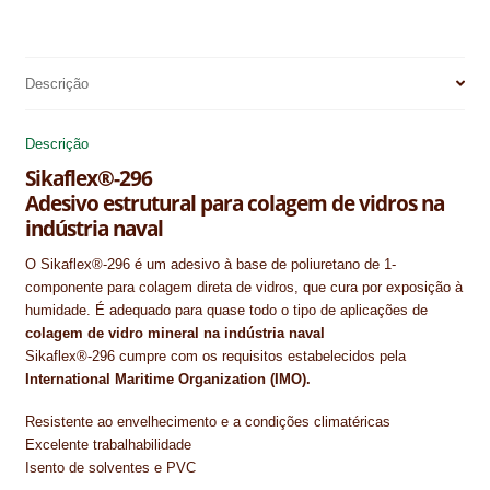
NEWSLETTER
c
n
n
a
a
a
e
t
k
t
i
r
PINTURA PAVIMENTOS DE CIMENTO
b
e
e
s
l
e
Descrição
o
r
d
A
PISOS DESPORTIVOS
o
e
I
p
Descrição
k
s
n
p
POLÍTICA DE PRIVACIDADE
Sikaflex®-296
t
Adesivo estrutural para colagem de vidros na
PRODUTOS DAS MARCAS
indústria naval
PRODUTOS E SOLUÇÕES TÉCNICAS PARA PROFISSIONAIS
O Sikaflex®-296 é um adesivo à base de poliuretano de 1-
componente para colagem direta de vidros, que cura por exposição à
PRODUTOS ECOLÓGICOS CERTIFICADOS
humidade. É adequado para quase todo o tipo de aplicações de
colagem de vidro mineral na indústria naval
PRODUTOS PARA A INDÚSTRIA AUTOMÓVEL
Sikaflex®-296 cumpre com os requisitos estabelecidos pela
International Maritime Organization (IMO).
PRODUTOS PARA A INDÚSTRIA NAVAL E MARÍTIMA
Resistente ao envelhecimento e a condições climatéricas
PROFISSIONAIS
Excelente trabalhabilidade
Isento de solventes e PVC