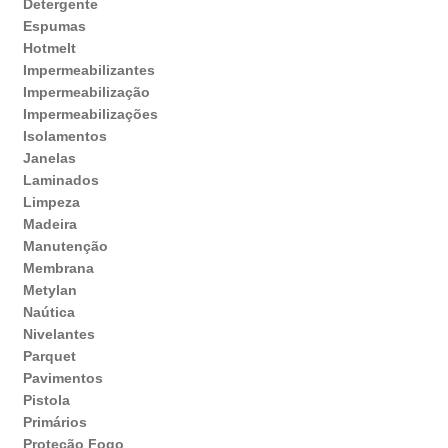
Detergente
Espumas
Hotmelt
Impermeabilizantes
Impermeabilização
Impermeabilizações
Isolamentos
Janelas
Laminados
Limpeza
Madeira
Manutenção
Membrana
Metylan
Naútica
Nivelantes
Parquet
Pavimentos
Pistola
Primários
Proteção Fogo