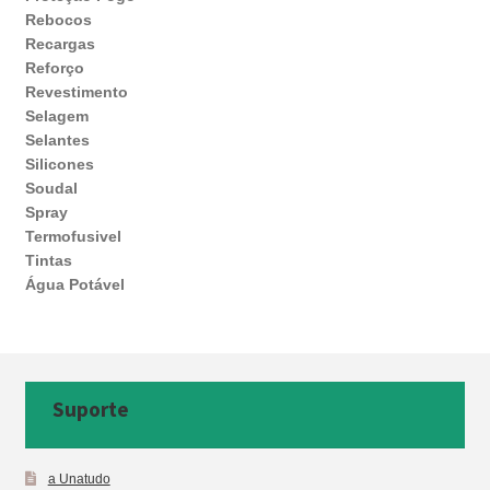
Rebocos
Recargas
Reforço
Revestimento
Selagem
Selantes
Silicones
Soudal
Spray
Termofusivel
Tintas
Água Potável
Suporte
a Unatudo