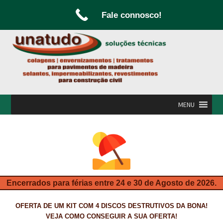
Fale connosco!
Ir
Saltar
para
para
a
o
navegação
conteúdo
MENU
INÍCIO
A UNATUDO
CAMPANHAS
Encerrados para férias entre 24 e 30 de Agosto de 2026.
CARPINTARIA E MARCENARIA
OFERTA DE UM KIT COM 4 DISCOS DESTRUTIVOS DA BONA!
FABRICO DE PORTAS E FOLHEAMENTO
VEJA COMO CONSEGUIR A SUA OFERTA!