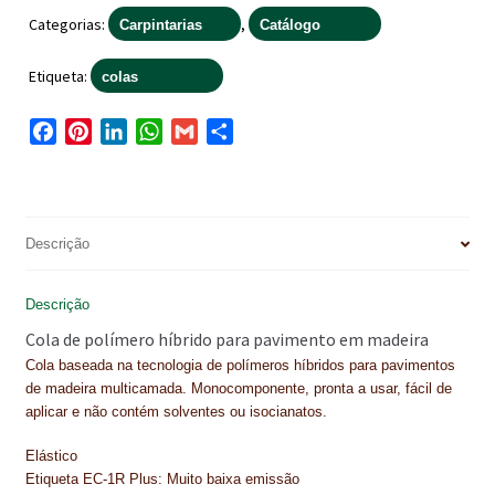
Categorias:
,
IMPERMEABILIZAÇÃO DE CAVES E FUNDAÇÕES
Carpintarias
Catálogo
IMPERMEABILIZAÇÃO DE COBERTURAS (SISTEMA)
Etiqueta:
colas
IMPERMEABILIZAÇÃO EM PISCINAS
F
P
L
W
G
S
a
i
i
h
m
h
IMPERMEABILIZAÇÕES GERAIS
c
n
n
a
a
a
e
t
k
t
i
r
INQUÉRITO DE SATISFAÇÃO DO CLIENTE
b
e
e
s
l
e
Descrição
o
r
d
A
ISOLAMENTO TÉRMICO (ETICS)
o
e
I
p
Descrição
LIVRO DE RECLAMAÇÕES
k
s
n
p
Cola de polímero híbrido para pavimento em madeira
t
LOJA
Cola baseada na tecnologia de polímeros híbridos para pavimentos
de madeira multicamada. Monocomponente, pronta a usar, fácil de
MICROCIMENTO
aplicar e não contém solventes ou isocianatos.
Elástico
MINHA CONTA
Etiqueta EC-1R Plus: Muito baixa emissão