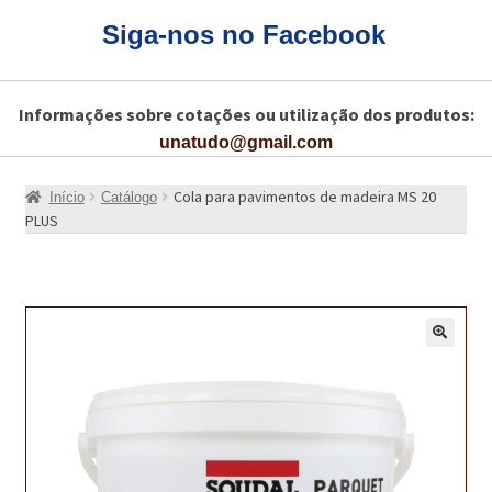
CARRINHO
Siga-nos no Facebook
CART
Informações sobre cotações ou utilização dos produtos:
COLAGEM DE PISOS DE MADEIRA
unatudo@gmail.com
COLAGEM DE VIDROS E JANELAS
Cola para pavimentos de madeira MS 20
Início
Catálogo
COMO COMPRAR!
PLUS
COMO TRATAR PAVIMENTO DE MADEIRAS COM PRODUTOS DA
BONA?
CONSTRUÇÃO CIVIL
🔍
BUCHA QUÍMICA
CURA E SELAGEM PARA PAVIMENTOS DE BETÃO
DESCOFRANTES RETARDADORES E DESATIVANTES