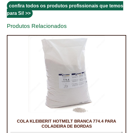
PROTEÇÃO DE FERRO
confira todos os produtos profissionais que temos
para Si! >>
RECENTES
Produtos Relacionados
REPARAÇÃO DE BETÃO COM FERRO À VISTA
REVESTIMENTO DE TANQUES E SILOS
SELANTES DE JUNTAS (HIDROEXPANSÍVEIS)
SISTEMA RESILIENTE PARA PAVIMENTOS
SOLICITAR COTAÇÃO
TERMOS E CONDIÇÕES
TINTA PROTEÇÃO
TINTAS
COLA KLEIBERIT HOTMELT BRANCA 774.4 PARA
COLADEIRA DE BORDAS
TRATAMENTO DE MADEIRAS