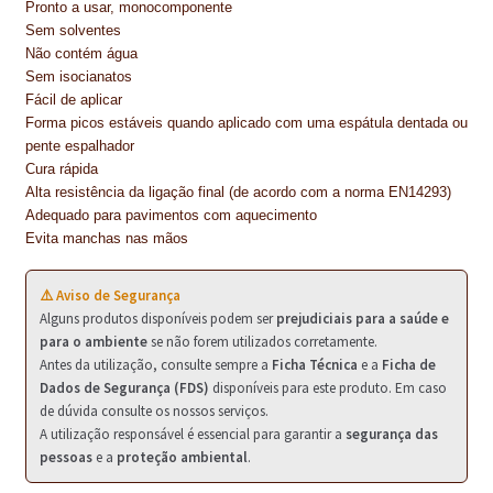
Pronto a usar, monocomponente
NEWSLETTER
Sem solventes
Não contém água
PINTURA PAVIMENTOS DE CIMENTO
Sem isocianatos
Fácil de aplicar
PISOS DESPORTIVOS
Forma picos estáveis quando aplicado com uma espátula dentada ou
pente espalhador
POLÍTICA DE PRIVACIDADE
Cura rápida
Alta resistência da ligação final (de acordo com a norma EN14293)
PRODUTOS DAS MARCAS
Adequado para pavimentos com aquecimento
Evita manchas nas mãos
PRODUTOS E SOLUÇÕES TÉCNICAS PARA PROFISSIONAIS
⚠️ Aviso de Segurança
PRODUTOS ECOLÓGICOS CERTIFICADOS
Alguns produtos disponíveis podem ser
prejudiciais para a saúde e
para o ambiente
se não forem utilizados corretamente.
PRODUTOS PARA A INDÚSTRIA AUTOMÓVEL
Antes da utilização, consulte sempre a
Ficha Técnica
e a
Ficha de
Dados de Segurança (FDS)
disponíveis para este produto. Em caso
PRODUTOS PARA A INDÚSTRIA NAVAL E MARÍTIMA
de dúvida consulte os nossos serviços.
A utilização responsável é essencial para garantir a
segurança das
PROFISSIONAIS
pessoas
e a
proteção ambiental
.