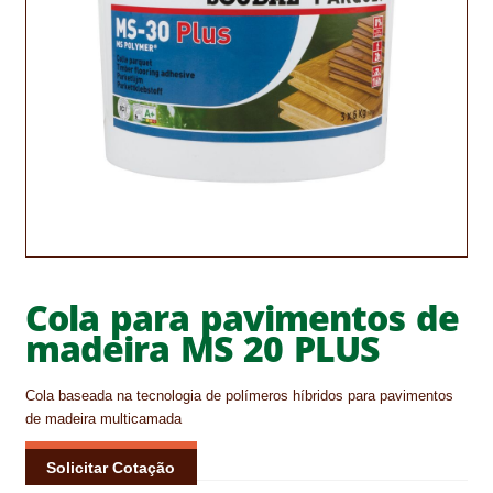
CONTACTOS
DESTAQUES “ESTRELAS DO MERCADO”
EM MANUTENÇÃO
EM MANUTENÇÃO PROGRAMADA
FACHADAS VENTILADAS (PANEL SYSTEM)
FINALIZAR COMPRAS
Cola para pavimentos de
HIDROFUGANTES
madeira MS 20 PLUS
HOMEPAGE
Cola baseada na tecnologia de polímeros híbridos para pavimentos
de madeira multicamada
IMPERMEABILIZAÇÕES
Solicitar Cotação
HIDROBLOCK