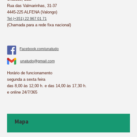
Rua das Valmarinhas, 31-37
t
4445-225 ALFENA (Valongo)
Tel (+351) 22 967 01 71
(Chamada para a rede fixa nacional)
Facebook.com/unatudo
unatudo@gmail.com
Horário de funcionamento
segunda a sexta feira
das 8,00 às 12,00 h. e das 14,00 às 17,30 h.
e online 24/7/365
Mapa