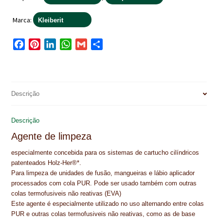
NEWSLETTER
Marca:
Kleiberit
PINTURA PAVIMENTOS DE CIMENTO
F
P
L
W
G
S
PISOS DESPORTIVOS
a
i
i
h
m
h
c
n
n
a
a
a
POLÍTICA DE PRIVACIDADE
e
t
k
t
i
r
b
e
e
s
l
e
PRODUTOS DAS MARCAS
Descrição
o
r
d
A
PRODUTOS E SOLUÇÕES TÉCNICAS PARA PROFISSIONAIS
o
e
I
p
Descrição
k
s
n
p
PRODUTOS ECOLÓGICOS CERTIFICADOS
Agente de limpeza
t
especialmente concebida para os sistemas de cartucho cilíndricos
PRODUTOS PARA A INDÚSTRIA AUTOMÓVEL
patenteados Holz-Her®*.
Para limpeza de unidades de fusão, mangueiras e lábio aplicador
PRODUTOS PARA A INDÚSTRIA NAVAL E MARÍTIMA
processados com cola PUR. Pode ser usado também com outras
colas termofusiveis não reativas (EVA)
PROFISSIONAIS
Este agente é especialmente utilizado no uso alternando entre colas
PUR e outras colas termofusiveis não reativas, como as de base