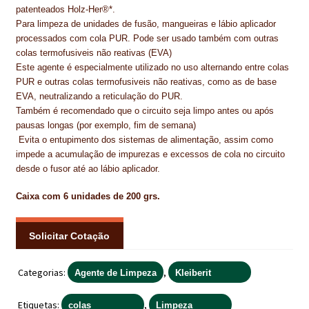
patenteados Holz-Her®*.
IMPERMEABILIZAÇÃO DE CAVES E FUNDAÇÕES
Para limpeza de unidades de fusão, mangueiras e lábio aplicador
processados com cola PUR. Pode ser usado também com outras
IMPERMEABILIZAÇÃO DE COBERTURAS (SISTEMA)
colas termofusiveis não reativas (EVA)
Este agente é especialmente utilizado no uso alternando entre colas
IMPERMEABILIZAÇÃO EM PISCINAS
PUR e outras colas termofusiveis não reativas, como as de base
EVA, neutralizando a reticulação do PUR.
IMPERMEABILIZAÇÕES GERAIS
Também é recomendado que o circuito seja limpo antes ou após
pausas longas (por exemplo, fim de semana)
INQUÉRITO DE SATISFAÇÃO DO CLIENTE
Evita o entupimento dos sistemas de alimentação, assim como
impede a acumulação de impurezas e excessos de cola no circuito
ISOLAMENTO TÉRMICO (ETICS)
desde o fusor até ao lábio aplicador.
Caixa com 6 unidades de 200 grs.
LIVRO DE RECLAMAÇÕES
LOJA
Solicitar Cotação
MICROCIMENTO
Categorias:
,
Agente de Limpeza
Kleiberit
MINHA CONTA
Etiquetas:
,
colas
Limpeza