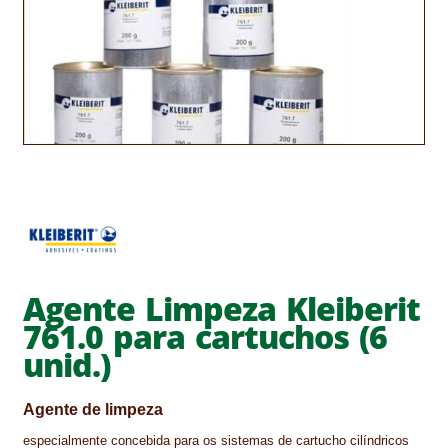
CONTACTOS
DESTAQUES “ESTRELAS DO MERCADO”
EM MANUTENÇÃO
EM MANUTENÇÃO PROGRAMADA
FACHADAS VENTILADAS (PANEL SYSTEM)
FINALIZAR COMPRAS
Agente Limpeza Kleiberit
HIDROFUGANTES
761.0 para cartuchos (6
HOMEPAGE
unid.)
IMPERMEABILIZAÇÕES
Agente de limpeza
HIDROBLOCK
especialmente concebida para os sistemas de cartucho cilíndricos