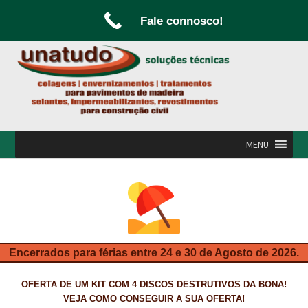
Fale connosco!
Ir
Saltar
para
para
a
o
navegação
conteúdo
MENU
INÍCIO
A UNATUDO
CAMPANHAS
Encerrados para férias entre 24 e 30 de Agosto de 2026.
CARPINTARIA E MARCENARIA
OFERTA DE UM KIT COM 4 DISCOS DESTRUTIVOS DA BONA!
FABRICO DE PORTAS E FOLHEAMENTO
VEJA COMO CONSEGUIR A SUA OFERTA!