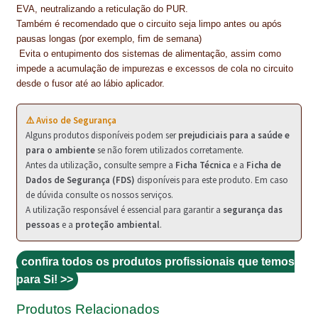
PROTEÇÃO DE FERRO
EVA, neutralizando a reticulação do PUR.
Também é recomendado que o circuito seja limpo antes ou após
RECENTES
pausas longas (por exemplo, fim de semana)
Evita o entupimento dos sistemas de alimentação, assim como
REPARAÇÃO DE BETÃO COM FERRO À VISTA
impede a acumulação de impurezas e excessos de cola no circuito
desde o fusor até ao lábio aplicador.
REVESTIMENTO DE TANQUES E SILOS
⚠️ Aviso de Segurança
SELANTES DE JUNTAS (HIDROEXPANSÍVEIS)
Alguns produtos disponíveis podem ser
prejudiciais para a saúde e
para o ambiente
se não forem utilizados corretamente.
SISTEMA RESILIENTE PARA PAVIMENTOS
Antes da utilização, consulte sempre a
Ficha Técnica
e a
Ficha de
Dados de Segurança (FDS)
disponíveis para este produto. Em caso
SOLICITAR COTAÇÃO
de dúvida consulte os nossos serviços.
A utilização responsável é essencial para garantir a
segurança das
TERMOS E CONDIÇÕES
pessoas
e a
proteção ambiental
.
TINTA PROTEÇÃO
confira todos os produtos profissionais que temos
para Si! >>
TINTAS
Produtos Relacionados
TRATAMENTO DE MADEIRAS