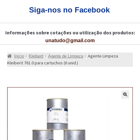
CARRINHO
Siga-nos no Facebook
CART
Informações sobre cotações ou utilização dos produtos:
COLAGEM DE PISOS DE MADEIRA
unatudo@gmail.com
COLAGEM DE VIDROS E JANELAS
Agente Limpeza
Início
Kleiberit
Agente de Limpeza
COMO COMPRAR!
Kleiberit 761.0 para cartuchos (6 unid.)
COMO TRATAR PAVIMENTO DE MADEIRAS COM PRODUTOS DA
BONA?
CONSTRUÇÃO CIVIL
🔍
BUCHA QUÍMICA
CURA E SELAGEM PARA PAVIMENTOS DE BETÃO
DESCOFRANTES RETARDADORES E DESATIVANTES