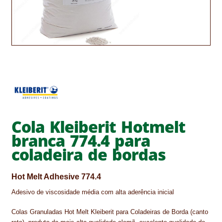
CONTACTOS
DESTAQUES “ESTRELAS DO MERCADO”
EM MANUTENÇÃO
EM MANUTENÇÃO PROGRAMADA
FACHADAS VENTILADAS (PANEL SYSTEM)
Cola Kleiberit Hotmelt
FINALIZAR COMPRAS
branca 774.4 para
HIDROFUGANTES
coladeira de bordas
HOMEPAGE
Hot Melt Adhesive 774.4
IMPERMEABILIZAÇÕES
Adesivo de viscosidade média com alta aderência inicial
HIDROBLOCK
Colas Granuladas Hot Melt Kleiberit para Coladeiras de Borda (canto