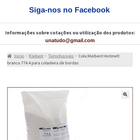
CARRINHO
Siga-nos no Facebook
CART
Informações sobre cotações ou utilização dos produtos:
COLAGEM DE PISOS DE MADEIRA
unatudo@gmail.com
COLAGEM DE VIDROS E JANELAS
Cola Kleiberit Hotmelt
Início
Kleiberit
Termofusíveis
COMO COMPRAR!
branca 774.4 para coladeira de bordas
COMO TRATAR PAVIMENTO DE MADEIRAS COM PRODUTOS DA
BONA?
CONSTRUÇÃO CIVIL
🔍
BUCHA QUÍMICA
CURA E SELAGEM PARA PAVIMENTOS DE BETÃO
DESCOFRANTES RETARDADORES E DESATIVANTES