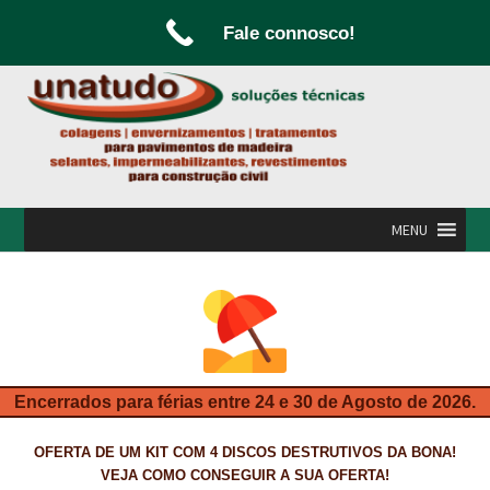
Fale connosco!
Ir
Saltar
para
para
a
o
navegação
conteúdo
MENU
INÍCIO
A UNATUDO
CAMPANHAS
Encerrados para férias entre 24 e 30 de Agosto de 2026.
CARPINTARIA E MARCENARIA
OFERTA DE UM KIT COM 4 DISCOS DESTRUTIVOS DA BONA!
FABRICO DE PORTAS E FOLHEAMENTO
VEJA COMO CONSEGUIR A SUA OFERTA!