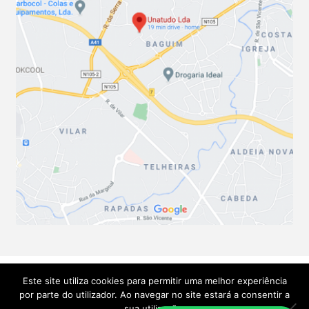
Este site utiliza cookies para permitir uma melhor experiência
© Soluções Técnicas Unatudo 2026
por parte do utilizador. Ao navegar no site estará a consentir a
.
sua utilização.
Política de privacidade
Criado com Storefront e WooCommerce