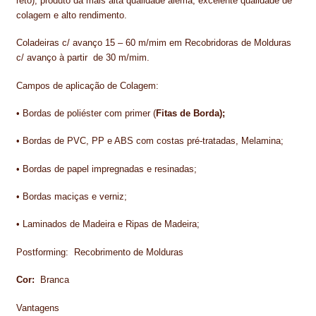
reto), produto da mais alta qualidade alemã, excelente qualidade de
colagem e alto rendimento.
IMPERMEABILIZAÇÃO DE CAVES E FUNDAÇÕES
Coladeiras c/ avanço 15 – 60 m/mim em Recobridoras de Molduras
IMPERMEABILIZAÇÃO DE COBERTURAS (SISTEMA)
c/ avanço à partir de 30 m/mim.
IMPERMEABILIZAÇÃO EM PISCINAS
Campos de aplicação de Colagem:
IMPERMEABILIZAÇÕES GERAIS
• Bordas de poliéster com primer (
Fitas de Borda
);
INQUÉRITO DE SATISFAÇÃO DO CLIENTE
• Bordas de PVC, PP e ABS com costas pré-tratadas, Melamina;
• Bordas de papel impregnadas e resinadas;
ISOLAMENTO TÉRMICO (ETICS)
• Bordas maciças e verniz;
LIVRO DE RECLAMAÇÕES
• Laminados de Madeira e Ripas de Madeira;
LOJA
Postforming: Recobrimento de Molduras
MICROCIMENTO
Cor:
Branca
MINHA CONTA
Vantagens