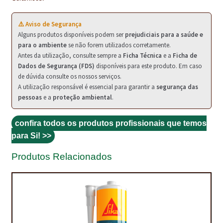
PROTEÇÃO DE FERRO
RECENTES
⚠️ Aviso de Segurança
Alguns produtos disponíveis podem ser
prejudiciais para a saúde e
REPARAÇÃO DE BETÃO COM FERRO À VISTA
para o ambiente
se não forem utilizados corretamente.
Antes da utilização, consulte sempre a
Ficha Técnica
e a
Ficha de
Dados de Segurança (FDS)
disponíveis para este produto. Em caso
REVESTIMENTO DE TANQUES E SILOS
de dúvida consulte os nossos serviços.
A utilização responsável é essencial para garantir a
segurança das
SELANTES DE JUNTAS (HIDROEXPANSÍVEIS)
pessoas
e a
proteção ambiental
.
SISTEMA RESILIENTE PARA PAVIMENTOS
confira todos os produtos profissionais que temos
SOLICITAR COTAÇÃO
para Si! >>
TERMOS E CONDIÇÕES
Produtos Relacionados
TINTA PROTEÇÃO
TINTAS
TRATAMENTO DE MADEIRAS