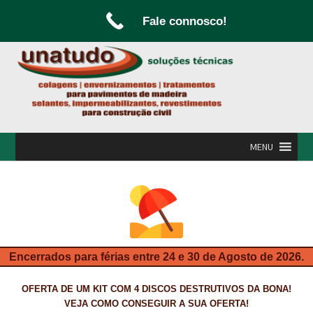
Fale connosco!
Ir
Saltar
para
para
a
o
navegação
conteúdo
MENU
INÍCIO
A UNATUDO
CAMPANHAS
Encerrados para férias entre 24 e 30 de Agosto de 2026.
CARPINTARIA E MARCENARIA
OFERTA DE UM KIT COM 4 DISCOS DESTRUTIVOS DA BONA!
FABRICO DE PORTAS E FOLHEAMENTO
VEJA COMO CONSEGUIR A SUA OFERTA!