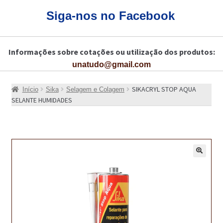
CARRINHO
Siga-nos no Facebook
CART
Informações sobre cotações ou utilização dos produtos:
COLAGEM DE PISOS DE MADEIRA
unatudo@gmail.com
COLAGEM DE VIDROS E JANELAS
SIKACRYL STOP AQUA
Início
Sika
Selagem e Colagem
COMO COMPRAR!
SELANTE HUMIDADES
COMO TRATAR PAVIMENTO DE MADEIRAS COM PRODUTOS DA
BONA?
CONSTRUÇÃO CIVIL
🔍
BUCHA QUÍMICA
CURA E SELAGEM PARA PAVIMENTOS DE BETÃO
DESCOFRANTES RETARDADORES E DESATIVANTES