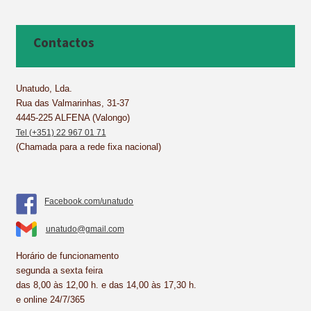
c
n
n
a
a
a
e
t
k
t
i
r
b
e
e
s
l
e
Contactos
o
r
d
A
o
e
I
p
k
s
n
p
Unatudo, Lda.
Rua das Valmarinhas, 31-37
t
4445-225 ALFENA (Valongo)
Tel (+351) 22 967 01 71
(Chamada para a rede fixa nacional)
Facebook.com/unatudo
unatudo@gmail.com
Horário de funcionamento
segunda a sexta feira
das 8,00 às 12,00 h. e das 14,00 às 17,30 h.
e online 24/7/365