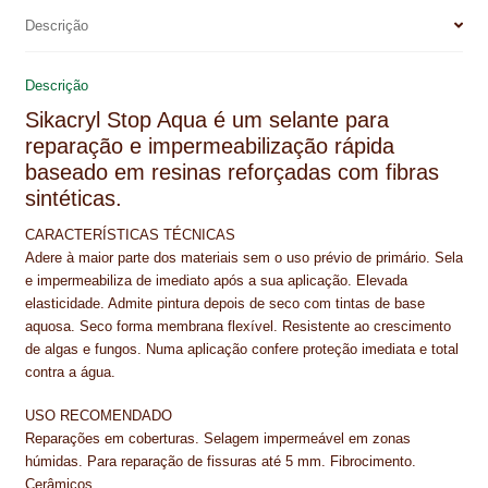
NEWSLETTER
b
e
e
s
l
e
Descrição
o
r
d
A
PINTURA PAVIMENTOS DE CIMENTO
o
e
I
p
Descrição
k
s
n
p
PISOS DESPORTIVOS
Sikacryl Stop Aqua é um selante para
t
reparação e impermeabilização rápida
POLÍTICA DE PRIVACIDADE
baseado em resinas reforçadas com fibras
sintéticas.
PRODUTOS DAS MARCAS
CARACTERÍSTICAS TÉCNICAS
PRODUTOS E SOLUÇÕES TÉCNICAS PARA PROFISSIONAIS
Adere à maior parte dos materiais sem o uso prévio de primário. Sela
e impermeabiliza de imediato após a sua aplicação. Elevada
PRODUTOS ECOLÓGICOS CERTIFICADOS
elasticidade. Admite pintura depois de seco com tintas de base
aquosa. Seco forma membrana flexível. Resistente ao crescimento
PRODUTOS PARA A INDÚSTRIA AUTOMÓVEL
de algas e fungos. Numa aplicação confere proteção imediata e total
contra a água.
PRODUTOS PARA A INDÚSTRIA NAVAL E MARÍTIMA
USO RECOMENDADO
Reparações em coberturas. Selagem impermeável em zonas
PROFISSIONAIS
húmidas. Para reparação de fissuras até 5 mm. Fibrocimento.
Cerâmicos.