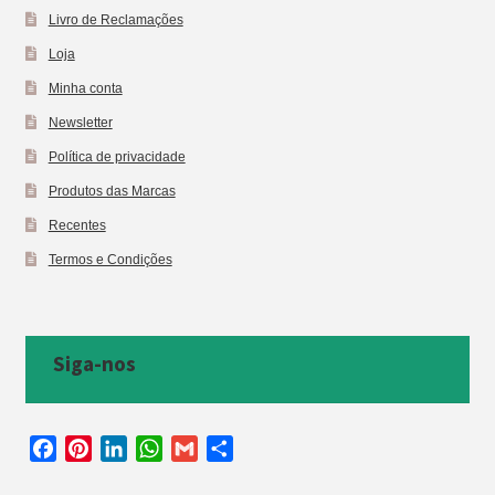
Livro de Reclamações
Loja
Minha conta
Newsletter
Política de privacidade
Produtos das Marcas
Recentes
Termos e Condições
Siga-nos
F
P
L
W
G
S
a
i
i
h
m
h