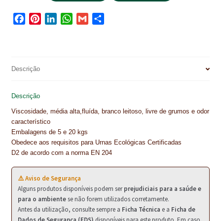
IMPERMEABILIZAÇÃO DE CAVES E FUNDAÇÕES
F
P
L
W
G
S
a
i
i
h
m
h
IMPERMEABILIZAÇÃO DE COBERTURAS (SISTEMA)
c
n
n
a
a
a
e
t
k
t
i
r
IMPERMEABILIZAÇÃO EM PISCINAS
b
e
e
s
l
e
Descrição
IMPERMEABILIZAÇÕES GERAIS
o
r
d
A
o
e
I
p
Descrição
INQUÉRITO DE SATISFAÇÃO DO CLIENTE
k
s
n
p
Viscosidade, média alta,fluída, branco leitoso, livre de grumos e odor
t
ISOLAMENTO TÉRMICO (ETICS)
característico
Embalagens de 5 e 20 kgs
LIVRO DE RECLAMAÇÕES
Obedece aos requisitos para Urnas Ecológicas Certificadas
D2 de acordo com a norma EN 204
LOJA
⚠️ Aviso de Segurança
MICROCIMENTO
Alguns produtos disponíveis podem ser
prejudiciais para a saúde e
para o ambiente
se não forem utilizados corretamente.
MINHA CONTA
Antes da utilização, consulte sempre a
Ficha Técnica
e a
Ficha de
Dados de Segurança (FDS)
disponíveis para este produto. Em caso