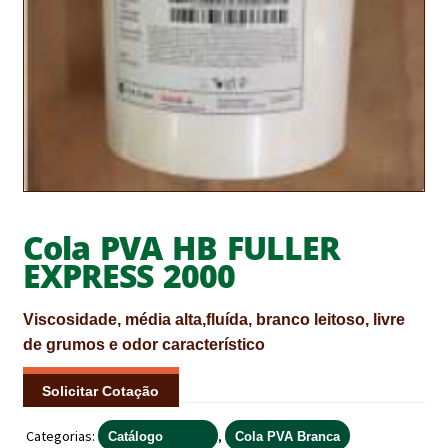
CONTACTOS
DESTAQUES “ESTRELAS DO MERCADO”
EM MANUTENÇÃO
EM MANUTENÇÃO PROGRAMADA
FACHADAS VENTILADAS (PANEL SYSTEM)
Cola PVA HB FULLER
FINALIZAR COMPRAS
EXPRESS 2000
HIDROFUGANTES
Viscosidade, média alta,fluída, branco leitoso, livre
HOMEPAGE
de grumos e odor característico
IMPERMEABILIZAÇÕES
Solicitar Cotação
HIDROBLOCK
Categorias:
,
Catálogo
Cola PVA Branca