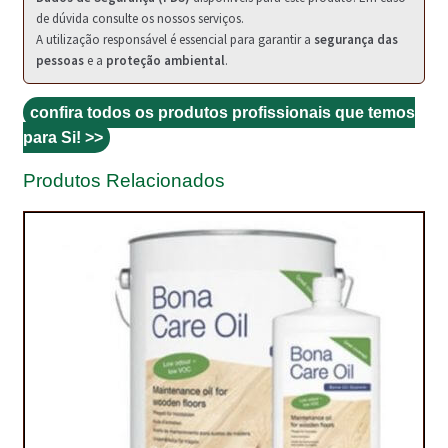
NEWSLETTER
de dúvida consulte os nossos serviços.
A utilização responsável é essencial para garantir a
segurança das
PINTURA PAVIMENTOS DE CIMENTO
pessoas
e a
proteção ambiental
.
PISOS DESPORTIVOS
confira todos os produtos profissionais que temos
para Si! >>
POLÍTICA DE PRIVACIDADE
Produtos Relacionados
PRODUTOS DAS MARCAS
PRODUTOS E SOLUÇÕES TÉCNICAS PARA PROFISSIONAIS
PRODUTOS ECOLÓGICOS CERTIFICADOS
PRODUTOS PARA A INDÚSTRIA AUTOMÓVEL
PRODUTOS PARA A INDÚSTRIA NAVAL E MARÍTIMA
PROFISSIONAIS