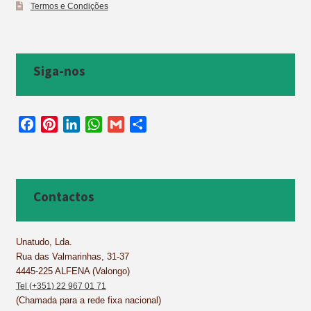
Termos e Condições
Siga-nos
F
P
L
W
G
S
a
i
i
h
m
h
c
n
n
a
a
a
e
t
k
t
i
r
b
e
e
s
l
e
Contactos
o
r
d
A
o
e
I
p
k
s
n
p
Unatudo, Lda.
Rua das Valmarinhas, 31-37
t
4445-225 ALFENA (Valongo)
Tel (+351) 22 967 01 71
(Chamada para a rede fixa nacional)