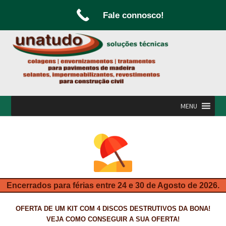
Fale connosco!
Ir
Saltar
para
para
a
o
navegação
conteúdo
MENU
INÍCIO
A UNATUDO
CAMPANHAS
Encerrados para férias entre 24 e 30 de Agosto de 2026.
CARPINTARIA E MARCENARIA
OFERTA DE UM KIT COM 4 DISCOS DESTRUTIVOS DA BONA!
FABRICO DE PORTAS E FOLHEAMENTO
VEJA COMO CONSEGUIR A SUA OFERTA!