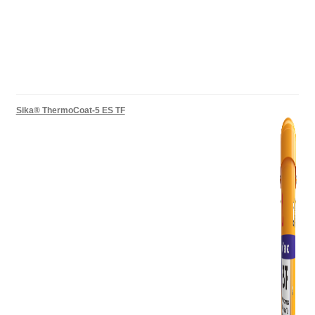
Sika® ThermoCoat-5 ES TF