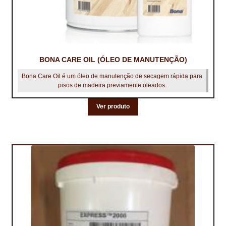
PROTEÇÃO DE FERRO
RECENTES
REPARAÇÃO DE BETÃO COM FERRO À VISTA
BONA CARE OIL (ÓLEO DE MANUTENÇÃO)
REVESTIMENTO DE TANQUES E SILOS
Bona Care Oil é um óleo de manutenção de secagem rápida para
pisos de madeira previamente oleados.
SELANTES DE JUNTAS (HIDROEXPANSÍVEIS)
Ver produto
SISTEMA RESILIENTE PARA PAVIMENTOS
SOLICITAR COTAÇÃO
TERMOS E CONDIÇÕES
TINTA PROTEÇÃO
TINTAS
TRATAMENTO DE MADEIRAS