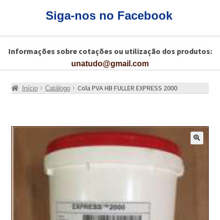
CARRINHO
Siga-nos no Facebook
CART
Informações sobre cotações ou utilização dos produtos:
COLAGEM DE PISOS DE MADEIRA
unatudo@gmail.com
COLAGEM DE VIDROS E JANELAS
Cola PVA HB FULLER EXPRESS 2000
Início
Catálogo
COMO COMPRAR!
COMO TRATAR PAVIMENTO DE MADEIRAS COM PRODUTOS DA
BONA?
🔍
CONSTRUÇÃO CIVIL
BUCHA QUÍMICA
CURA E SELAGEM PARA PAVIMENTOS DE BETÃO
DESCOFRANTES RETARDADORES E DESATIVANTES