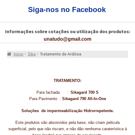
CARRINHO
Siga-nos no Facebook
CART
Informações sobre cotações ou utilização dos produtos:
COLAGEM DE PISOS DE MADEIRA
unatudo@gmail.com
COLAGEM DE VIDROS E JANELAS
Tratamento de Ardósia
Início
Sika
COMO COMPRAR!
COMO TRATAR PAVIMENTO DE MADEIRAS COM PRODUTOS DA
BONA?
TRATAMENTO:
CONSTRUÇÃO CIVIL
Para fachada :
Sikagard 700 S
Para Pavimento :
Sikagard 790 All-In-One
BUCHA QUÍMICA
Soluções de impermeabilização Hidrorrepelente.
CURA E SELAGEM PARA PAVIMENTOS DE BETÃO
Este produtos são absorvidos pela base, não criam pelicula
superficial, pelo que não riscam, e não dão nenhuma caraterística á
DESCOFRANTES RETARDADORES E DESATIVANTES