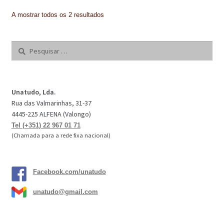
PROTEÇÃO DE FERRO
A mostrar todos os 2 resultados
RECENTES
REPARAÇÃO DE BETÃO COM FERRO À VISTA
Pesquisar
por:
REVESTIMENTO DE TANQUES E SILOS
SELANTES DE JUNTAS (HIDROEXPANSÍVEIS)
Unatudo, Lda.
Rua das Valmarinhas, 31-37
SISTEMA RESILIENTE PARA PAVIMENTOS
4445-225 ALFENA (Valongo)
Tel (+351) 22 967 01 71
SOLICITAR COTAÇÃO
(Chamada para a rede fixa nacional)
TERMOS E CONDIÇÕES
Facebook.com/unatudo
TINTA PROTEÇÃO
unatudo@gmail.com
TINTAS
TRATAMENTO DE MADEIRAS