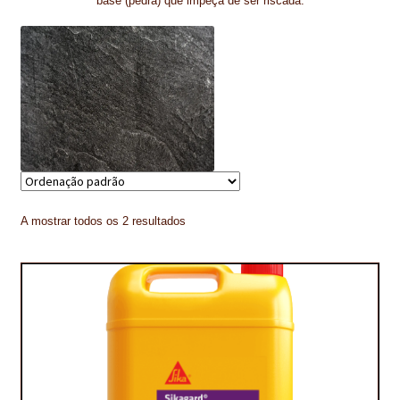
base (pedra) que impeça de ser riscada.
CONTACTOS
DESTAQUES “ESTRELAS DO MERCADO”
EM MANUTENÇÃO
EM MANUTENÇÃO PROGRAMADA
FACHADAS VENTILADAS (PANEL SYSTEM)
A mostrar todos os 2 resultados
FINALIZAR COMPRAS
HIDROFUGANTES
HOMEPAGE
IMPERMEABILIZAÇÕES
HIDROBLOCK