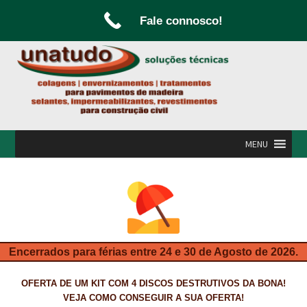
Fale connosco!
Ir
Saltar
para
para
a
o
navegação
conteúdo
MENU
INÍCIO
A UNATUDO
CAMPANHAS
Encerrados para férias entre 24 e 30 de Agosto de 2026.
CARPINTARIA E MARCENARIA
OFERTA DE UM KIT COM 4 DISCOS DESTRUTIVOS DA BONA!
FABRICO DE PORTAS E FOLHEAMENTO
VEJA COMO CONSEGUIR A SUA OFERTA!