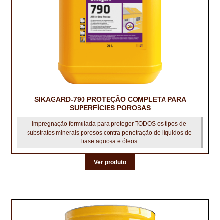
IMPERMEABILIZAÇÃO DE CAVES E FUNDAÇÕES
IMPERMEABILIZAÇÃO DE COBERTURAS (SISTEMA)
IMPERMEABILIZAÇÃO EM PISCINAS
IMPERMEABILIZAÇÕES GERAIS
INQUÉRITO DE SATISFAÇÃO DO CLIENTE
SIKAGARD-790 PROTEÇÃO COMPLETA PARA
SUPERFÍCIES POROSAS
ISOLAMENTO TÉRMICO (ETICS)
impregnação formulada para proteger TODOS os tipos de
substratos minerais porosos contra penetração de líquidos de
LIVRO DE RECLAMAÇÕES
base aquosa e óleos
LOJA
Ver produto
MICROCIMENTO
MINHA CONTA