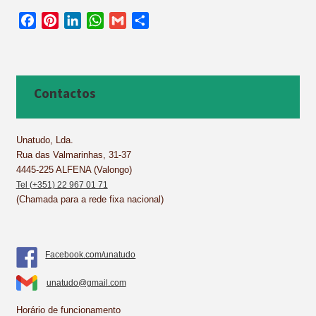
F
P
L
W
G
S
a
i
i
h
m
h
c
n
n
a
a
a
e
t
k
t
i
r
b
e
e
s
l
e
Contactos
o
r
d
A
o
e
I
p
k
s
n
p
Unatudo, Lda.
Rua das Valmarinhas, 31-37
t
4445-225 ALFENA (Valongo)
Tel (+351) 22 967 01 71
(Chamada para a rede fixa nacional)
Facebook.com/unatudo
unatudo@gmail.com
Horário de funcionamento