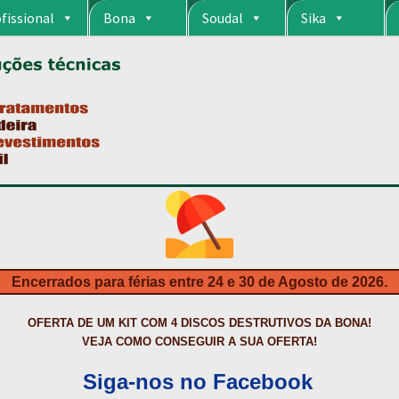
fissional
Bona
Soudal
Sika
RIA
CARRINHO
CART
COLAGEM DE PISOS DE MADEIRA
COLAGEM DE VI
S DA BONA?
CONSTRUÇÃO CIVIL
CONTACTOS
DESTAQUES “ESTRELAS
MPRAS
HIDROFUGANTES
HOMEPAGE
IMPERMEABILIZAÇÕES
INQUÉRITO
NTA
NEWSLETTER
PINTURA PAVIMENTOS DE CIMENTO
PISOS DESPOR
IS
PRODUTOS ECOLÓGICOS CERTIFICADOS
PRODUTOS PARA A INDÚS
ÇÃO DE BETÃO COM FERRO À VISTA
REVESTIMENTO DE TANQUES E 
Encerrados para férias entre 24 e 30 de Agosto de 2026.
TAÇÃO
TERMOS E CONDIÇÕES
TINTA PROTEÇÃO
TINTAS
TRATAMENTO D
OFERTA DE UM KIT COM 4 DISCOS DESTRUTIVOS DA BONA!
VEJA COMO CONSEGUIR A SUA OFERTA!
Siga-nos no Facebook