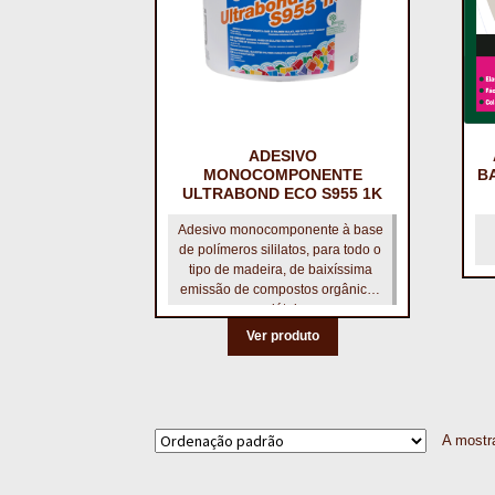
ADESIVO
MONOCOMPONENTE
B
ULTRABOND ECO S955 1K
Adesivo monocomponente à base
de polímeros sililatos, para todo o
tipo de madeira, de baixíssima
emissão de compostos orgânicos
voláteis
Ver produto
A mostra