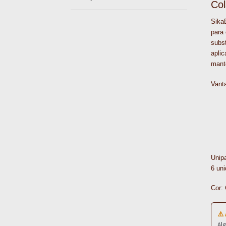
Col
Sika
para 
subs
apli
manté
Vant
Unip
6 uni
Cor:
⚠️
Al