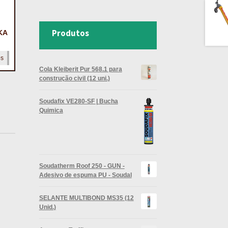
Produtos
KA
os
Cola Kleiberit Pur 568.1 para
construção civil (12 uni.)
Soudafix VE280-SF | Bucha
Quimica
Soudatherm Roof 250 - GUN -
Adesivo de espuma PU - Soudal
SELANTE MULTIBOND MS35 (12
Unid.)