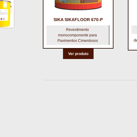
SIKA SIKAFLOOR 670-P
Revestimento
monocomponente para
d
Pavimentos Cimentosos
This
Ver produto
product
has
multiple
variants.
The
options
may
be
chosen
on
the
product