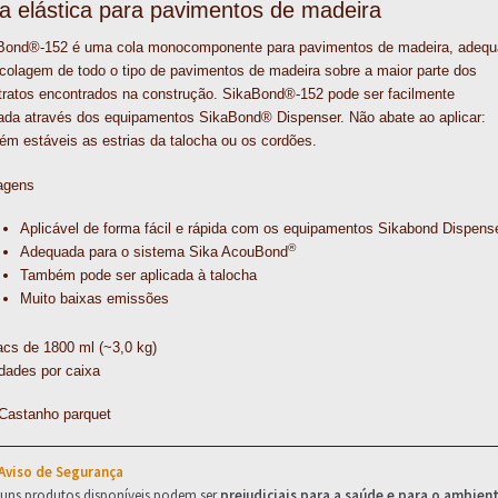
a elástica para pavimentos de madeira
o
e
I
p
k
s
n
p
Bond®-152 é uma cola monocomponente para pavimentos de madeira, adequ
t
colagem de todo o tipo de pavimentos de madeira sobre a maior parte dos
tratos encontrados na construção. SikaBond®-152 pode ser facilmente
cada através dos equipamentos SikaBond® Dispenser. Não abate ao aplicar:
m estáveis as estrias da talocha ou os cordões.
agens
Aplicável de forma fácil e rápida com os equipamentos Sikabond Dispens
®
Adequada para o sistema Sika AcouBond
Também pode ser aplicada à talocha
Muito baixas emissões
acs de 1800 ml (~3,0 kg)
dades por caixa
 Castanho parquet
 Aviso de Segurança
guns produtos disponíveis podem ser
prejudiciais para a saúde e para o ambien