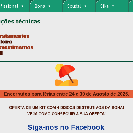
fissional
Bona
Soudal
Sika
RIA
CARRINHO
CART
COLAGEM DE PISOS DE MADEIRA
COLAGEM DE VI
S DA BONA?
CONSTRUÇÃO CIVIL
CONTACTOS
DESTAQUES “ESTRELAS
MPRAS
HIDROFUGANTES
HOMEPAGE
IMPERMEABILIZAÇÕES
INQUÉRITO
NTA
NEWSLETTER
PINTURA PAVIMENTOS DE CIMENTO
PISOS DESPOR
IS
PRODUTOS ECOLÓGICOS CERTIFICADOS
PRODUTOS PARA A INDÚS
ÇÃO DE BETÃO COM FERRO À VISTA
REVESTIMENTO DE TANQUES E 
Encerrados para férias entre 24 e 30 de Agosto de 2026.
TAÇÃO
TERMOS E CONDIÇÕES
TINTA PROTEÇÃO
TINTAS
TRATAMENTO D
OFERTA DE UM KIT COM 4 DISCOS DESTRUTIVOS DA BONA!
VEJA COMO CONSEGUIR A SUA OFERTA!
Siga-nos no Facebook