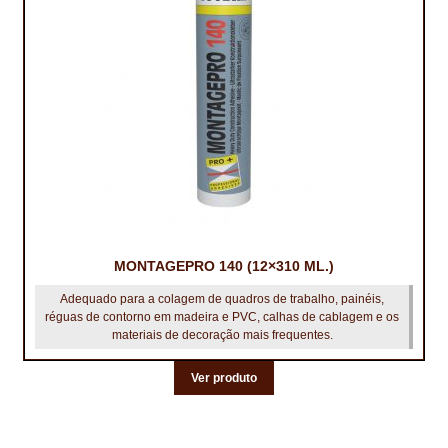
CONTACTOS
DESTAQUES “ESTRELAS DO MERCADO”
EM MANUTENÇÃO
EM MANUTENÇÃO PROGRAMADA
FACHADAS VENTILADAS (PANEL SYSTEM)
FINALIZAR COMPRAS
MONTAGEPRO 140 (12×310 ML.)
HIDROFUGANTES
Adequado para a colagem de quadros de trabalho, painéis,
réguas de contorno em madeira e PVC, calhas de cablagem e os
materiais de decoração mais frequentes.
HOMEPAGE
Ver produto
IMPERMEABILIZAÇÕES
HIDROBLOCK