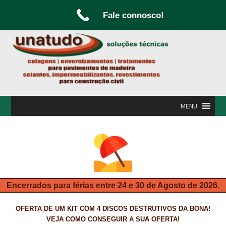
Fale connosco!
Ir
Saltar
para
para
a
o
navegação
conteúdo
MENU
INÍCIO
A UNATUDO
CAMPANHAS
Encerrados para férias entre 24 e 30 de Agosto de 2026.
CARPINTARIA E MARCENARIA
OFERTA DE UM KIT COM 4 DISCOS DESTRUTIVOS DA BONA!
FABRICO DE PORTAS E FOLHEAMENTO
VEJA COMO CONSEGUIR A SUA OFERTA!