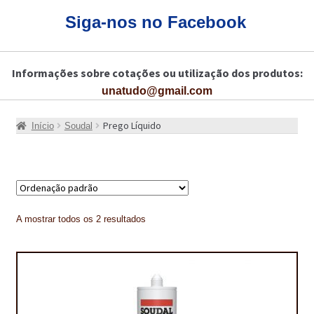
CARRINHO
Siga-nos no Facebook
CART
Informações sobre cotações ou utilização dos produtos:
COLAGEM DE PISOS DE MADEIRA
unatudo@gmail.com
COLAGEM DE VIDROS E JANELAS
Prego Líquido
Início
Soudal
COMO COMPRAR!
COMO TRATAR PAVIMENTO DE MADEIRAS COM PRODUTOS DA
BONA?
CONSTRUÇÃO CIVIL
A mostrar todos os 2 resultados
BUCHA QUÍMICA
CURA E SELAGEM PARA PAVIMENTOS DE BETÃO
DESCOFRANTES RETARDADORES E DESATIVANTES