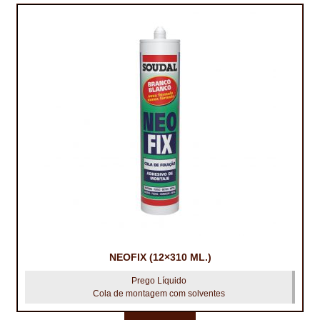
IMPERMEABILIZAÇÃO DE CAVES E FUNDAÇÕES
IMPERMEABILIZAÇÃO DE COBERTURAS (SISTEMA)
IMPERMEABILIZAÇÃO EM PISCINAS
IMPERMEABILIZAÇÕES GERAIS
INQUÉRITO DE SATISFAÇÃO DO CLIENTE
ISOLAMENTO TÉRMICO (ETICS)
LIVRO DE RECLAMAÇÕES
LOJA
NEOFIX (12×310 ML.)
MICROCIMENTO
Prego Líquido
Cola de montagem com solventes
MINHA CONTA