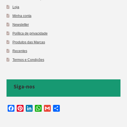
Loja
Minha conta
Newsletter
Política de privacidade
Produtos das Marcas
Recentes
Termos e Condições
Siga-nos
F
P
L
W
G
S
a
i
i
h
m
h
c
n
n
a
a
a