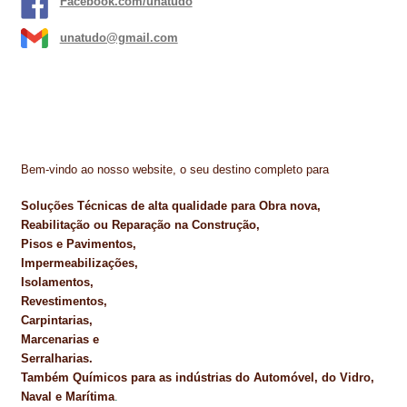
PROTEÇÃO DE FERRO
Facebook.com/unatudo
unatudo@gmail.com
RECENTES
REPARAÇÃO DE BETÃO COM FERRO À VISTA
REVESTIMENTO DE TANQUES E SILOS
SELANTES DE JUNTAS (HIDROEXPANSÍVEIS)
Bem-vindo ao nosso website, o seu destino completo para
SISTEMA RESILIENTE PARA PAVIMENTOS
Soluções Técnicas de alta qualidade para Obra nova,
Reabilitação ou Reparação na Construção,
SOLICITAR COTAÇÃO
Pisos e Pavimentos,
Impermeabilizações,
TERMOS E CONDIÇÕES
Isolamentos,
Revestimentos,
TINTA PROTEÇÃO
Carpintarias,
Marcenarias e
Serralharias.
TINTAS
Também Químicos para as indústrias do Automóvel, do Vidro,
Naval e Marítima
.
TRATAMENTO DE MADEIRAS