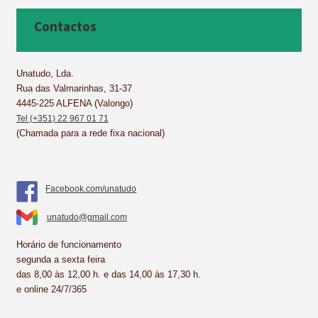
e
t
k
t
i
r
b
e
e
s
l
e
Contactos
o
r
d
A
o
e
I
p
k
s
n
p
Unatudo, Lda.
Rua das Valmarinhas, 31-37
t
4445-225 ALFENA (Valongo)
Tel (+351) 22 967 01 71
(Chamada para a rede fixa nacional)
Facebook.com/unatudo
unatudo@gmail.com
Horário de funcionamento
segunda a sexta feira
das 8,00 às 12,00 h. e das 14,00 às 17,30 h.
e online 24/7/365