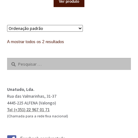
Ver produto
NEWSLETTER
PINTURA PAVIMENTOS DE CIMENTO
PISOS DESPORTIVOS
A mostrar todos os 2 resultados
POLÍTICA DE PRIVACIDADE
PRODUTOS DAS MARCAS
Pesquisar
por:
PRODUTOS E SOLUÇÕES TÉCNICAS PARA PROFISSIONAIS
PRODUTOS ECOLÓGICOS CERTIFICADOS
Unatudo, Lda.
Rua das Valmarinhas, 31-37
PRODUTOS PARA A INDÚSTRIA AUTOMÓVEL
4445-225 ALFENA (Valongo)
Tel (+351) 22 967 01 71
PRODUTOS PARA A INDÚSTRIA NAVAL E MARÍTIMA
(Chamada para a rede fixa nacional)
PROFISSIONAIS