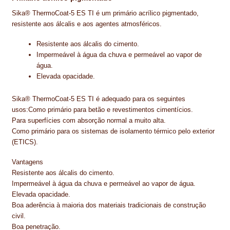
PROTEÇÃO DE FERRO
Sika® ThermoCoat-5 ES TI é um primário acrílico pigmentado,
RECENTES
resistente aos álcalis e aos agentes atmosféricos.
Resistente aos álcalis do cimento.
REPARAÇÃO DE BETÃO COM FERRO À VISTA
Impermeável à água da chuva e permeável ao vapor de
água.
REVESTIMENTO DE TANQUES E SILOS
Elevada opacidade.
SELANTES DE JUNTAS (HIDROEXPANSÍVEIS)
Sika® ThermoCoat-5 ES TI é adequado para os seguintes
usos:Como primário para betão e revestimentos cimentícios.
SISTEMA RESILIENTE PARA PAVIMENTOS
Para superfícies com absorção normal a muito alta.
Como primário para os sistemas de isolamento térmico pelo exterior
SOLICITAR COTAÇÃO
(ETICS).
TERMOS E CONDIÇÕES
Vantagens
Resistente aos álcalis do cimento.
TINTA PROTEÇÃO
Impermeável à água da chuva e permeável ao vapor de água.
Elevada opacidade.
TINTAS
Boa aderência à maioria dos materiais tradicionais de construção
civil.
TRATAMENTO DE MADEIRAS
Boa penetração.