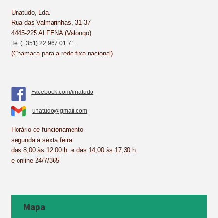
o
e
I
p
k
s
n
p
Unatudo, Lda.
Rua das Valmarinhas, 31-37
t
4445-225 ALFENA (Valongo)
Tel (+351) 22 967 01 71
(Chamada para a rede fixa nacional)
Facebook.com/unatudo
unatudo@gmail.com
Horário de funcionamento
segunda a sexta feira
das 8,00 às 12,00 h. e das 14,00 às 17,30 h.
e online 24/7/365
Mapa