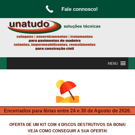
Fale connosco!
Ir
Saltar
para
para
a
o
navegação
conteúdo
MENU
INÍCIO
A UNATUDO
CAMPANHAS
Encerrados para férias entre 24 e 30 de Agosto de 2026.
CARPINTARIA E MARCENARIA
OFERTA DE UM KIT COM 4 DISCOS DESTRUTIVOS DA BONA!
FABRICO DE PORTAS E FOLHEAMENTO
VEJA COMO CONSEGUIR A SUA OFERTA!