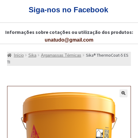
CARRINHO
Siga-nos no Facebook
CART
Informações sobre cotações ou utilização dos produtos:
COLAGEM DE PISOS DE MADEIRA
unatudo@gmail.com
COLAGEM DE VIDROS E JANELAS
Sika® ThermoCoat-5 ES
Início
Sika
Argamassas Térmicas
COMO COMPRAR!
TI
COMO TRATAR PAVIMENTO DE MADEIRAS COM PRODUTOS DA
BONA?
CONSTRUÇÃO CIVIL
🔍
BUCHA QUÍMICA
CURA E SELAGEM PARA PAVIMENTOS DE BETÃO
DESCOFRANTES RETARDADORES E DESATIVANTES