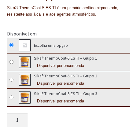
IMPERMEABILIZAÇÃO DE CAVES E FUNDAÇÕES
Sika® ThermoCoat-5 ES TI é um primário acrílico pigmentado,
resistente aos álcalis e aos agentes atmosféricos.
IMPERMEABILIZAÇÃO DE COBERTURAS (SISTEMA)
IMPERMEABILIZAÇÃO EM PISCINAS
Escolha uma opção
IMPERMEABILIZAÇÕES GERAIS
Sika® ThermoCoat-5 ES TI – Grupo 1
INQUÉRITO DE SATISFAÇÃO DO CLIENTE
Disponível por encomenda
ISOLAMENTO TÉRMICO (ETICS)
Sika® ThermoCoat-5 ES TI – Grupo 2
Disponível por encomenda
LIVRO DE RECLAMAÇÕES
Sika® ThermoCoat-5 ES TI – Grupo 3
LOJA
Disponível por encomenda
MICROCIMENTO
Quantidade
de
MINHA CONTA
Sika®