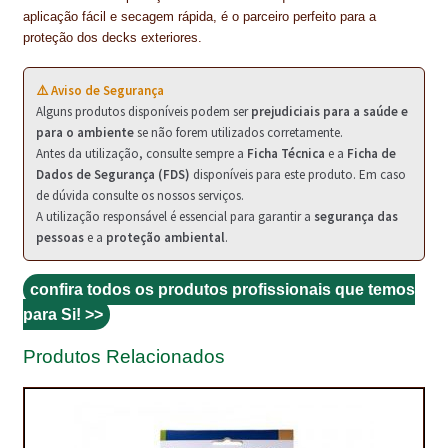
PROTEÇÃO DE FERRO
aplicação fácil e secagem rápida, é o parceiro perfeito para a
proteção dos decks exteriores.
RECENTES
⚠️ Aviso de Segurança
REPARAÇÃO DE BETÃO COM FERRO À VISTA
Alguns produtos disponíveis podem ser
prejudiciais para a saúde e
para o ambiente
se não forem utilizados corretamente.
REVESTIMENTO DE TANQUES E SILOS
Antes da utilização, consulte sempre a
Ficha Técnica
e a
Ficha de
Dados de Segurança (FDS)
disponíveis para este produto. Em caso
SELANTES DE JUNTAS (HIDROEXPANSÍVEIS)
de dúvida consulte os nossos serviços.
A utilização responsável é essencial para garantir a
segurança das
SISTEMA RESILIENTE PARA PAVIMENTOS
pessoas
e a
proteção ambiental
.
SOLICITAR COTAÇÃO
confira todos os produtos profissionais que temos
TERMOS E CONDIÇÕES
para Si! >>
TINTA PROTEÇÃO
Produtos Relacionados
TINTAS
TRATAMENTO DE MADEIRAS