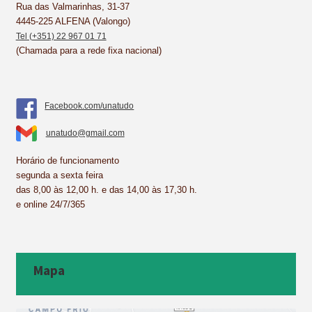
Rua das Valmarinhas, 31-37
t
4445-225 ALFENA (Valongo)
Tel (+351) 22 967 01 71
(Chamada para a rede fixa nacional)
Facebook.com/unatudo
unatudo@gmail.com
Horário de funcionamento
segunda a sexta feira
das 8,00 às 12,00 h. e das 14,00 às 17,30 h.
e online 24/7/365
Mapa