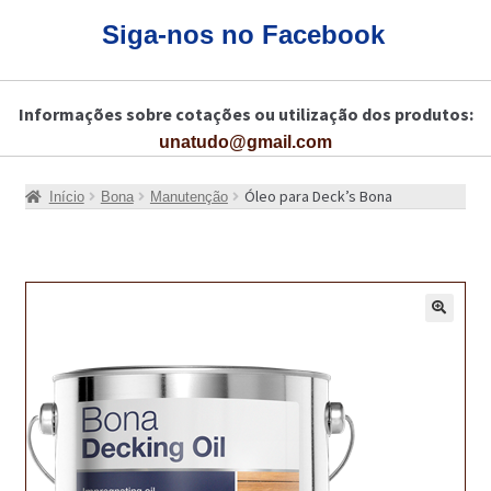
CARRINHO
Siga-nos no Facebook
CART
Informações sobre cotações ou utilização dos produtos:
COLAGEM DE PISOS DE MADEIRA
unatudo@gmail.com
COLAGEM DE VIDROS E JANELAS
Óleo para Deck’s Bona
Início
Bona
Manutenção
COMO COMPRAR!
COMO TRATAR PAVIMENTO DE MADEIRAS COM PRODUTOS DA
BONA?
🔍
CONSTRUÇÃO CIVIL
BUCHA QUÍMICA
CURA E SELAGEM PARA PAVIMENTOS DE BETÃO
DESCOFRANTES RETARDADORES E DESATIVANTES