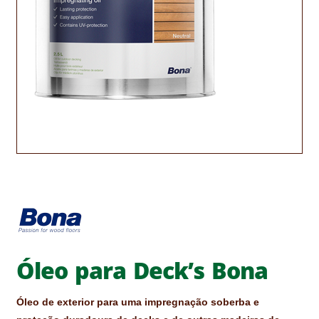
CONTACTOS
DESTAQUES “ESTRELAS DO MERCADO”
EM MANUTENÇÃO
EM MANUTENÇÃO PROGRAMADA
FACHADAS VENTILADAS (PANEL SYSTEM)
FINALIZAR COMPRAS
HIDROFUGANTES
HOMEPAGE
Óleo para Deck’s Bona
IMPERMEABILIZAÇÕES
Óleo de exterior para uma impregnação soberba e
HIDROBLOCK