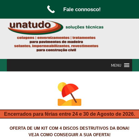
Fale connosco!
Ir
Saltar
para
para
a
o
navegação
conteúdo
MENU
INÍCIO
A UNATUDO
CAMPANHAS
Encerrados para férias entre 24 e 30 de Agosto de 2026.
CARPINTARIA E MARCENARIA
OFERTA DE UM KIT COM 4 DISCOS DESTRUTIVOS DA BONA!
FABRICO DE PORTAS E FOLHEAMENTO
VEJA COMO CONSEGUIR A SUA OFERTA!