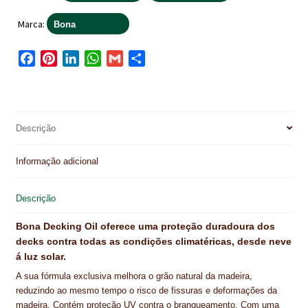
NEWSLETTER
Marca:
Bona
PINTURA PAVIMENTOS DE CIMENTO
F
P
L
W
G
S
PISOS DESPORTIVOS
a
i
i
h
m
h
c
n
n
a
a
a
POLÍTICA DE PRIVACIDADE
e
t
k
t
i
r
b
e
e
s
l
e
Descrição
PRODUTOS DAS MARCAS
o
r
d
A
o
e
I
p
PRODUTOS E SOLUÇÕES TÉCNICAS PARA PROFISSIONAIS
Informação adicional
k
s
n
p
PRODUTOS ECOLÓGICOS CERTIFICADOS
t
Descrição
PRODUTOS PARA A INDÚSTRIA AUTOMÓVEL
Bona Decking Oil oferece uma proteção duradoura dos
decks contra todas as condições climatéricas, desde neve
PRODUTOS PARA A INDÚSTRIA NAVAL E MARÍTIMA
á luz solar.
A sua fórmula exclusiva melhora o grão natural da madeira,
PROFISSIONAIS
reduzindo ao mesmo tempo o risco de fissuras e deformações da
madeira. Contém proteção UV contra o branqueamento. Com uma