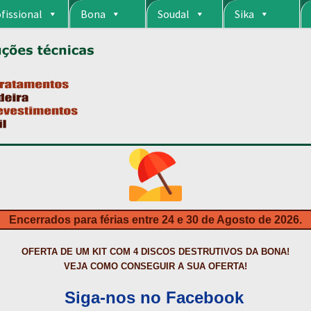
fissional
Bona
Soudal
Sika
RIA
CARRINHO
CART
COLAGEM DE PISOS DE MADEIRA
COLAGEM DE VI
S DA BONA?
CONSTRUÇÃO CIVIL
CONTACTOS
DESTAQUES “ESTRELAS
MPRAS
HIDROFUGANTES
HOMEPAGE
IMPERMEABILIZAÇÕES
INQUÉRITO
NTA
NEWSLETTER
PINTURA PAVIMENTOS DE CIMENTO
PISOS DESPOR
IS
PRODUTOS ECOLÓGICOS CERTIFICADOS
PRODUTOS PARA A INDÚS
ÇÃO DE BETÃO COM FERRO À VISTA
REVESTIMENTO DE TANQUES E 
Encerrados para férias entre 24 e 30 de Agosto de 2026.
TAÇÃO
TERMOS E CONDIÇÕES
TINTA PROTEÇÃO
TINTAS
TRATAMENTO D
OFERTA DE UM KIT COM 4 DISCOS DESTRUTIVOS DA BONA!
VEJA COMO CONSEGUIR A SUA OFERTA!
Siga-nos no Facebook