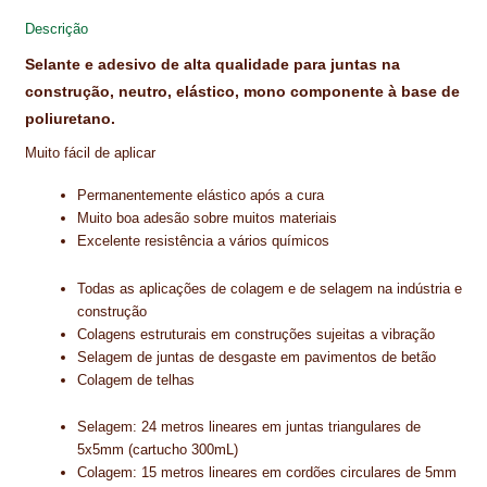
NEWSLETTER
t
Descrição
PINTURA PAVIMENTOS DE CIMENTO
Selante e adesivo de alta qualidade para juntas na
construção, neutro, elástico, mono componente à base de
PISOS DESPORTIVOS
poliuretano.
Muito fácil de aplicar
POLÍTICA DE PRIVACIDADE
Permanentemente elástico após a cura
PRODUTOS DAS MARCAS
Muito boa adesão sobre muitos materiais
Excelente resistência a vários químicos
PRODUTOS E SOLUÇÕES TÉCNICAS PARA PROFISSIONAIS
Todas as aplicações de colagem e de selagem na indústria e
PRODUTOS ECOLÓGICOS CERTIFICADOS
construção
Colagens estruturais em construções sujeitas a vibração
PRODUTOS PARA A INDÚSTRIA AUTOMÓVEL
Selagem de juntas de desgaste em pavimentos de betão
Colagem de telhas
PRODUTOS PARA A INDÚSTRIA NAVAL E MARÍTIMA
Selagem: 24 metros lineares em juntas triangulares de
PROFISSIONAIS
5x5mm (cartucho 300mL)
Colagem: 15 metros lineares em cordões circulares de 5mm