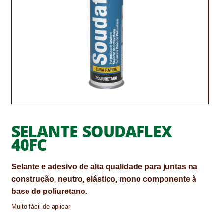
CONTACTOS
DESTAQUES “ESTRELAS DO MERCADO”
EM MANUTENÇÃO
EM MANUTENÇÃO PROGRAMADA
FACHADAS VENTILADAS (PANEL SYSTEM)
FINALIZAR COMPRAS
SELANTE SOUDAFLEX
40FC
HIDROFUGANTES
Selante e adesivo de alta qualidade para juntas na
HOMEPAGE
construção, neutro, elástico, mono componente à
IMPERMEABILIZAÇÕES
base de poliuretano.
Muito fácil de aplicar
HIDROBLOCK