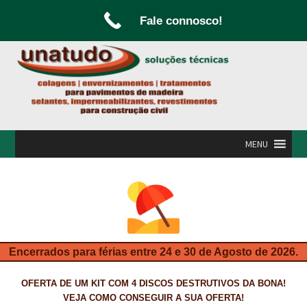
Fale connosco!
Ir
Saltar
para
para
a
o
navegação
conteúdo
MENU
INÍCIO
A UNATUDO
CAMPANHAS
Encerrados para férias entre 24 e 30 de Agosto de 2026.
CARPINTARIA E MARCENARIA
OFERTA DE UM KIT COM 4 DISCOS DESTRUTIVOS DA BONA!
FABRICO DE PORTAS E FOLHEAMENTO
VEJA COMO CONSEGUIR A SUA OFERTA!