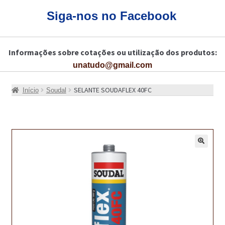
CARRINHO
Siga-nos no Facebook
CART
Informações sobre cotações ou utilização dos produtos:
COLAGEM DE PISOS DE MADEIRA
unatudo@gmail.com
COLAGEM DE VIDROS E JANELAS
SELANTE SOUDAFLEX 40FC
Início
Soudal
COMO COMPRAR!
COMO TRATAR PAVIMENTO DE MADEIRAS COM PRODUTOS DA
BONA?
🔍
CONSTRUÇÃO CIVIL
BUCHA QUÍMICA
CURA E SELAGEM PARA PAVIMENTOS DE BETÃO
DESCOFRANTES RETARDADORES E DESATIVANTES