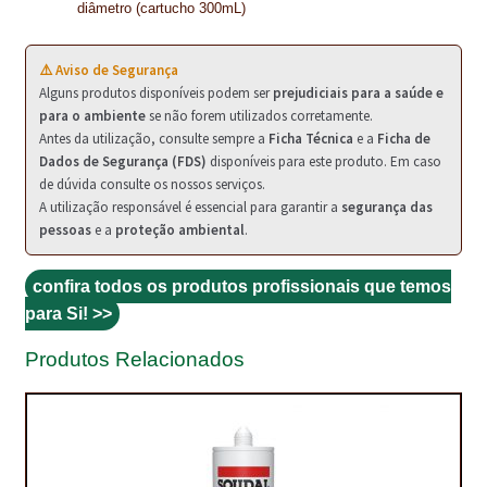
PROTEÇÃO DE FERRO
diâmetro (cartucho 300mL)
RECENTES
⚠️ Aviso de Segurança
Alguns produtos disponíveis podem ser
prejudiciais para a saúde e
REPARAÇÃO DE BETÃO COM FERRO À VISTA
para o ambiente
se não forem utilizados corretamente.
Antes da utilização, consulte sempre a
Ficha Técnica
e a
Ficha de
REVESTIMENTO DE TANQUES E SILOS
Dados de Segurança (FDS)
disponíveis para este produto. Em caso
de dúvida consulte os nossos serviços.
SELANTES DE JUNTAS (HIDROEXPANSÍVEIS)
A utilização responsável é essencial para garantir a
segurança das
pessoas
e a
proteção ambiental
.
SISTEMA RESILIENTE PARA PAVIMENTOS
confira todos os produtos profissionais que temos
SOLICITAR COTAÇÃO
para Si! >>
TERMOS E CONDIÇÕES
Produtos Relacionados
TINTA PROTEÇÃO
TINTAS
TRATAMENTO DE MADEIRAS