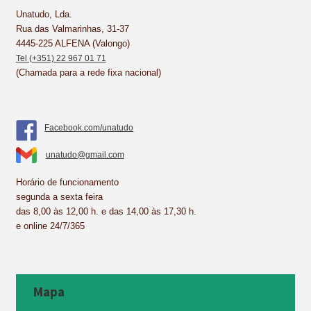
k
s
n
p
Unatudo, Lda.
Rua das Valmarinhas, 31-37
t
4445-225 ALFENA (Valongo)
Tel (+351) 22 967 01 71
(Chamada para a rede fixa nacional)
Facebook.com/unatudo
unatudo@gmail.com
Horário de funcionamento
segunda a sexta feira
das 8,00 às 12,00 h. e das 14,00 às 17,30 h.
e online 24/7/365
Mapa