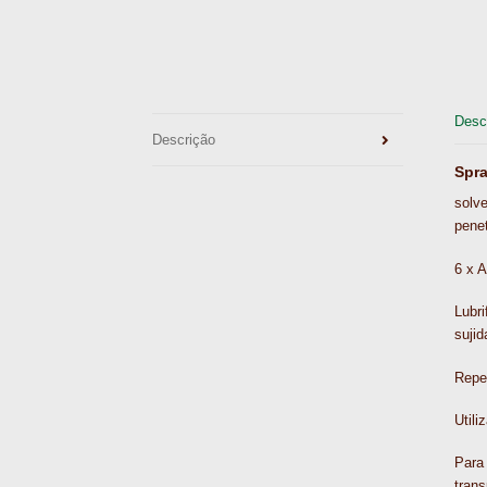
Desc
Descrição
Spra
solve
penet
6 x 
Lubri
sujid
Repe
Utili
Para 
trans