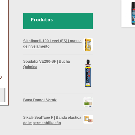
Produtos
Sikafloor®-100 Level (ES) | massa
de nivelamento
Soudafix VE280-SF | Bucha
Quimica
O
Bona Domo | Verniz
Sika® SealTape F | Banda elástica
de impermeabilização