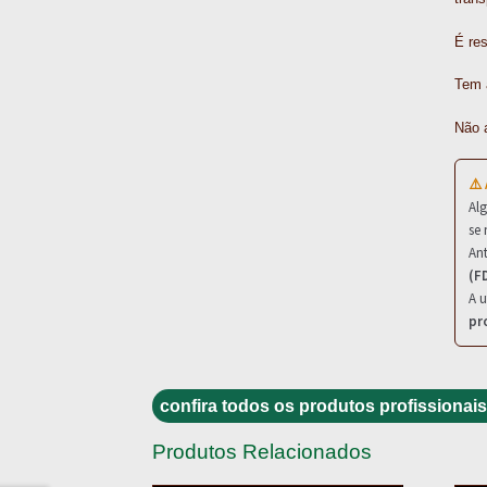
É res
Tem 
Não 
⚠️
Al
se 
Ant
(F
A u
pr
confira todos os produtos profissionais
Produtos Relacionados