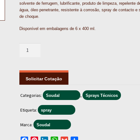
solvente de ferrugem, lubrificante, produto de limpeza, repelente d
água, óleo penetrante, resistente à corrosão, spray de contacto e 
de choque.
Disponível em embalagens de 6 x 400 ml.
Quantidade
de
SOLVENTE
DE
LIMPEZA
Solicitar Cotação
|
MULTI
Categorias:
,
Soudal
Sprays Técnicos
SPRAY
SOUDAL
Etiqueta:
spray
(6x400
ml.)
Marca:
Soudal