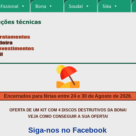
fissional
Bona
Soudal
Sika
RIA
CARRINHO
CART
COLAGEM DE PISOS DE MADEIRA
COLAGEM DE VI
S DA BONA?
CONSTRUÇÃO CIVIL
CONTACTOS
DESTAQUES “ESTRELAS
MPRAS
HIDROFUGANTES
HOMEPAGE
IMPERMEABILIZAÇÕES
INQUÉRITO
NTA
NEWSLETTER
PINTURA PAVIMENTOS DE CIMENTO
PISOS DESPOR
IS
PRODUTOS ECOLÓGICOS CERTIFICADOS
PRODUTOS PARA A INDÚS
ÇÃO DE BETÃO COM FERRO À VISTA
REVESTIMENTO DE TANQUES E 
Encerrados para férias entre 24 e 30 de Agosto de 2026.
TAÇÃO
TERMOS E CONDIÇÕES
TINTA PROTEÇÃO
TINTAS
TRATAMENTO D
OFERTA DE UM KIT COM 4 DISCOS DESTRUTIVOS DA BONA!
VEJA COMO CONSEGUIR A SUA OFERTA!
Siga-nos no Facebook