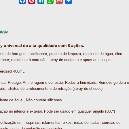
F
P
L
W
G
S
a
i
i
h
m
h
c
n
n
a
a
a
e
t
k
t
i
r
b
e
e
s
l
e
rição
o
r
d
A
o
e
I
p
y universal de alta qualidade com 8 ações:
k
s
n
p
nte de ferrugem, lubrificante, produto de limpeza, repelente de água, óleo
t
rante, resistente à corrosão, spray de contacto e spray de choque.
Aerossol 400mL
fica, Protege, Antiferrugem e corrosão, Reduz a humidade, Remove gordura e
ade, Efeitos de arrefecimento e de retração (spray de choque)
lente de água , Não contém silicones
zação no interior e exterior, Pode ser usado em qualquer ângulo (360º)
utilização em máquinas, rolamentos, eixos, rodas dentadas, correias de
porte, perfis de vedação em borracha, …