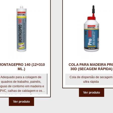
MONTAGEPRO 140 (12×310
COLA PARA MADEIRA PR
ML.)
30D (SECAGEM RÁPIDA)
Adequado para a colagem de
Cola de dispersão de secagem
quadros de trabalho, painéis,
ultra rápida
éguas de contorno em madeira e
PVC, calhas de cablagem e os
Ver produto
materiais de decoração mais
frequentes.
Ver produto