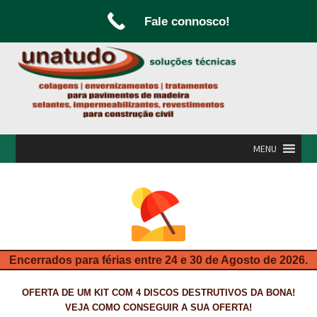
Fale connosco!
Ir
Saltar
para
para
a
o
navegação
conteúdo
MENU
INÍCIO
A UNATUDO
CAMPANHAS
Encerrados para férias entre 24 e 30 de Agosto de 2026.
CARPINTARIA E MARCENARIA
OFERTA DE UM KIT COM 4 DISCOS DESTRUTIVOS DA BONA!
FABRICO DE PORTAS E FOLHEAMENTO
VEJA COMO CONSEGUIR A SUA OFERTA!