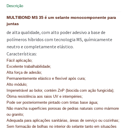
t
NEWSLETTER
Descrição
PINTURA PAVIMENTOS DE CIMENTO
MULTIBOND MS 35 é um selante monocomponente para
juntas
PISOS DESPORTIVOS
de alta qualidade, com alto poder adesivo a base de
polímeros híbridos com tecnologia MS, químicamente
POLÍTICA DE PRIVACIDADE
neutro e completamente elástico.
Características:
PRODUTOS DAS MARCAS
Fácil aplicação;
PRODUTOS E SOLUÇÕES TÉCNICAS PARA PROFISSIONAIS
Excelente trabalhabilidade;
Alta força de adesão;
PRODUTOS ECOLÓGICOS CERTIFICADOS
Permanentemente elástico e flexível após cura;
Alto módulo;
Impenetrável ao bolor, contém ZnP (biocida com ação fungicida);
PRODUTOS PARA A INDÚSTRIA AUTOMÓVEL
Ótima resistência aos raios UV e intempéries;
Pode ser posteriormente pintado com tintas base água;
PRODUTOS PARA A INDÚSTRIA NAVAL E MARÍTIMA
Não mancha superfícies porosas de pedras naturais como mármore
ou granito;
PROFISSIONAIS
Adequada para aplicações sanitárias, áreas de serviço ou cozinhas;
Sem formação de bolhas no interior do selante tanto em situações