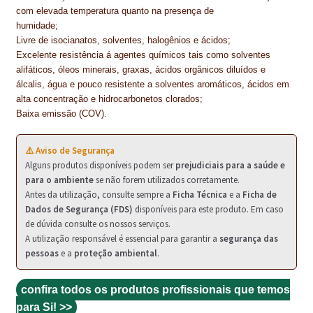
PROTEÇÃO DE FERRO
com elevada temperatura quanto na presença de
humidade;
RECENTES
Livre de isocianatos, solventes, halogênios e ácidos;
Excelente resistência á agentes químicos tais como solventes
REPARAÇÃO DE BETÃO COM FERRO À VISTA
alifáticos, óleos minerais, graxas, ácidos orgânicos diluídos e
álcalis, água e pouco resistente a solventes aromáticos, ácidos em
REVESTIMENTO DE TANQUES E SILOS
alta concentração e hidrocarbonetos clorados;
Baixa emissão (COV).
SELANTES DE JUNTAS (HIDROEXPANSÍVEIS)
⚠️ Aviso de Segurança
SISTEMA RESILIENTE PARA PAVIMENTOS
Alguns produtos disponíveis podem ser
prejudiciais para a saúde e
para o ambiente
se não forem utilizados corretamente.
SOLICITAR COTAÇÃO
Antes da utilização, consulte sempre a
Ficha Técnica
e a
Ficha de
Dados de Segurança (FDS)
disponíveis para este produto. Em caso
TERMOS E CONDIÇÕES
de dúvida consulte os nossos serviços.
A utilização responsável é essencial para garantir a
segurança das
TINTA PROTEÇÃO
pessoas
e a
proteção ambiental
.
TINTAS
confira todos os produtos profissionais que temos
para Si! >>
TRATAMENTO DE MADEIRAS