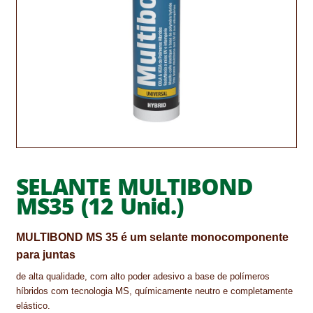
CONTACTOS
DESTAQUES “ESTRELAS DO MERCADO”
EM MANUTENÇÃO
EM MANUTENÇÃO PROGRAMADA
FACHADAS VENTILADAS (PANEL SYSTEM)
FINALIZAR COMPRAS
SELANTE MULTIBOND
MS35 (12 Unid.)
HIDROFUGANTES
MULTIBOND MS 35 é um selante monocomponente
HOMEPAGE
para juntas
IMPERMEABILIZAÇÕES
de alta qualidade, com alto poder adesivo a base de polímeros
híbridos com tecnologia MS, químicamente neutro e completamente
HIDROBLOCK
elástico.