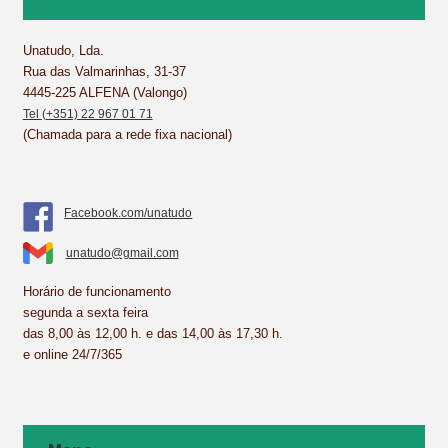
o
r
d
A
o
e
I
p
k
s
n
p
Unatudo, Lda.
Rua das Valmarinhas, 31-37
t
4445-225 ALFENA (Valongo)
Tel (+351) 22 967 01 71
(Chamada para a rede fixa nacional)
Facebook.com/unatudo
unatudo@gmail.com
Horário de funcionamento
segunda a sexta feira
das 8,00 às 12,00 h. e das 14,00 às 17,30 h.
e online 24/7/365