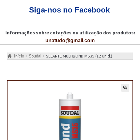
CARRINHO
Siga-nos no Facebook
CART
Informações sobre cotações ou utilização dos produtos:
COLAGEM DE PISOS DE MADEIRA
unatudo@gmail.com
COLAGEM DE VIDROS E JANELAS
SELANTE MULTIBOND MS35 (12 Unid.)
Início
Soudal
COMO COMPRAR!
COMO TRATAR PAVIMENTO DE MADEIRAS COM PRODUTOS DA
BONA?
🔍
CONSTRUÇÃO CIVIL
BUCHA QUÍMICA
CURA E SELAGEM PARA PAVIMENTOS DE BETÃO
DESCOFRANTES RETARDADORES E DESATIVANTES